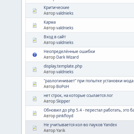
Критические
Автор
valdnieks
Карма
Автор
valdnieks
Вход в сайт
Автор
valdnieks
Неопределённые ошибки
Автор
Dark Wizard
display.template.php
Автор
valdnieks
"разлогинивает" при попытке установки мода
Автор
BoPoH
нет строк, на которые ссылается лог
Автор
Skipper
Обновил до php 5.4 - перестал работать, это б
Автор
pinkfloyd
Не учитывается кол-во пауков Yandex
Автор Yarik