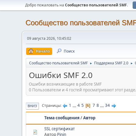
Добро пожаловать на
Cообщество пользователей SMF
.
Cообщество пользователей SM
09 августа 2026, 10:45:02
Начало
Поиск
Cообщество пользователей SMF
Поддержка SMF 2.0
►
►
Ошибки SMF 2.0
Ошибки возникающие в работе SMF
0 Пользователи и 4 гостей просматривают этот разде
1
...
4
5
7
8
...
34
Страницы
6
ВНИЗ
Тема сообщения
/
Автор
SSL сертификат
Автор
Pinin