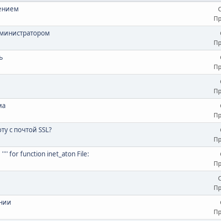
дением
Пр
администратором
Пр
ь
Пр
Пр
ма
Пр
у с почтой SSL?
Пр
' for function inet_aton File:
Пр
Пр
ении
Пр