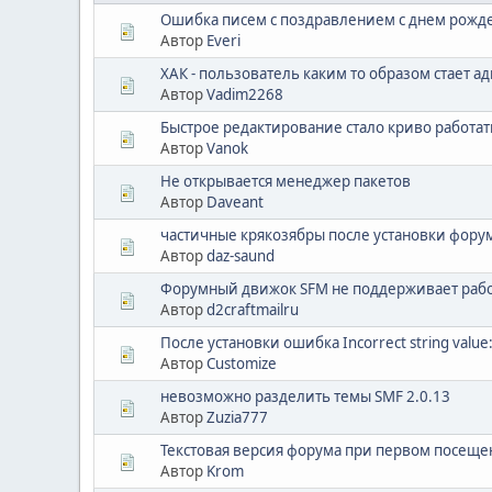
Ошибка писем с поздравлением с днем рож
Автор
Everi
ХАК - пользователь каким то образом стает 
Автор
Vadim2268
Быстрое редактирование стало криво работат
Автор
Vanok
Не открывается менеджер пакетов
Автор
Daveant
частичные крякозябры после установки фору
Автор
daz-saund
Форумный движок SFM не поддерживает работ
Автор
d2craftmailru
После установки ошибка Incorrect string value: '''
Автор
Customize
невозможно разделить темы SMF 2.0.13
Автор
Zuzia777
Текстовая версия форума при первом посещ
Автор
Krom