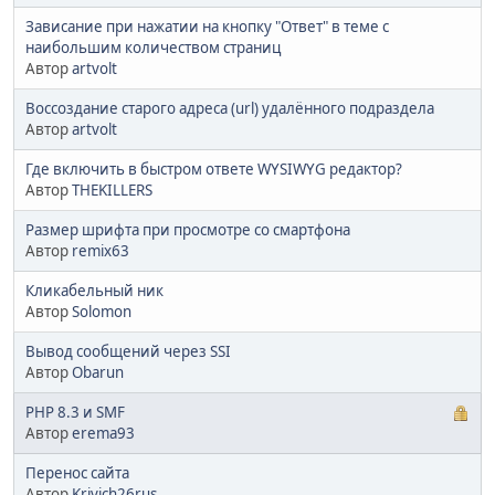
Зависание при нажатии на кнопку "Ответ" в теме с
наибольшим количеством страниц
Автор
artvolt
Воссоздание старого адреса (url) удалённого подраздела
Автор
artvolt
Где включить в быстром ответе WYSIWYG редактор?
Автор
THEKILLERS
Размер шрифта при просмотре со смартфона
Автор
remix63
Кликабельный ник
Автор
Solomon
Вывод сообщений через SSI
Автор
Obarun
PHP 8.3 и SMF
Автор
erema93
Перенос сайта
Автор
Krivich26rus