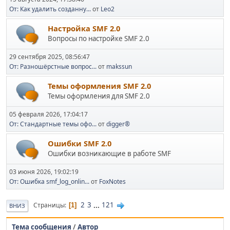
От: Как удалить созданну...
от
Leo2
Настройка SMF 2.0
Вопросы по настройке SMF 2.0
29 сентября 2025, 08:56:47
От: Разношёрстные вопрос...
от
makssun
Темы оформления SMF 2.0
Темы оформления для SMF 2.0
05 февраля 2026, 17:04:17
От: Стандартные темы офо...
от
digger®
Ошибки SMF 2.0
Ошибки возникающие в работе SMF
03 июня 2026, 19:02:19
От: Ошибка smf_log_onlin...
от
FoxNotes
2
3
...
121
Страницы
1
ВНИЗ
Тема сообщения
/
Автор