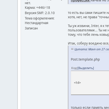
профессия
ничем не л
нет.
Карма: +446/-18
то есть вы сами пишите н
Версия SMF: 2.0.10
хотя, нет, не права "точн
Тема оформления:
Нестандартная
Ты уж извини, Inter, я к 
Записан
пользователями... Ты не
тому, что тебе лень ковыр
Итак, соберу воедино все
Цитата: Mavn от 27 сен
Post.template.php
Код
Выделить
<td>
только если память мн