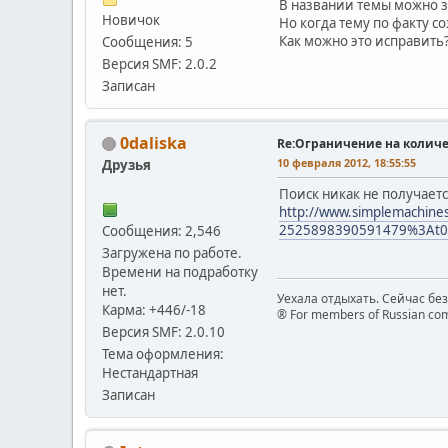
В названии темы можно з
Новичок
Но когда тему по факту с
Как можно это исправить?
Сообщения: 5
Версия SMF: 2.0.2
Записан
0daliska
Re:Ограничение на количе
10 февраля 2012, 18:55:55
Друзья
Поиск никак не получаетс
http://www.simplemach
2525898390591479%3At0
Сообщения: 2,546
Загружена по работе.
Времени на подработку
нет.
Уехала отдыхать. Сейчас бе
Карма: +446/-18
® For members of Russian com
Версия SMF: 2.0.10
Тема оформления:
Нестандартная
Записан