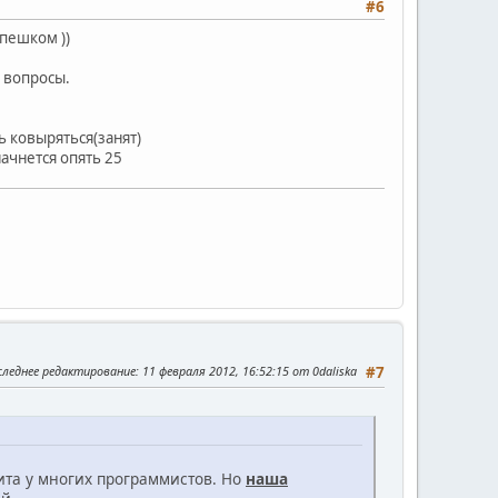
#6
 пешком ))
е вопросы.
ь ковыряться(занят)
ачнется опять 25
следнее редактирование
: 11 февраля 2012, 16:52:15 от 0daliska
#7
ита у многих программистов. Но
наша