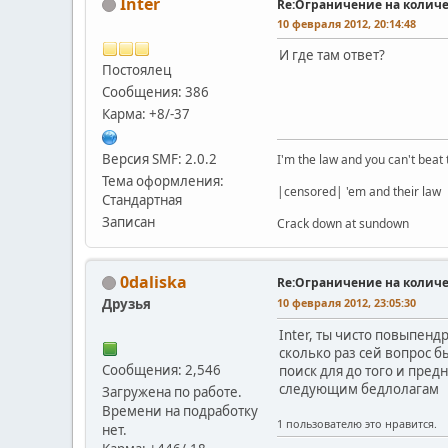
Inter
Re:Ограничение на количе
10 февраля 2012, 20:14:48
И где там ответ?
Постоялец
Сообщения: 386
Карма: +8/-37
Версия SMF: 2.0.2
I'm the law and you can't beat 
Тема оформления:
|censored| 'em and their law
Стандартная
Записан
Crack down at sundown
0daliska
Re:Ограничение на количе
Друзья
10 февраля 2012, 23:05:30
Inter, ты чисто повыпенд
сколько раз сей вопрос бы
Сообщения: 2,546
поиск для до того и предн
следующим бедлолагам
Загружена по работе.
Времени на подработку
1 пользователю это нравится.
нет.