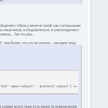
....
н общения с тобою у меня не такой, как с остальными
ь заказчиков, а следовательно, и снисхождения к
овень... Так что увы...
, тем более, что это не сложно... смотрим тему:
"text" name="subject"', $context['subject'] == '' ? '' : ' value
 скорее всего тоже есть какое то ограничение