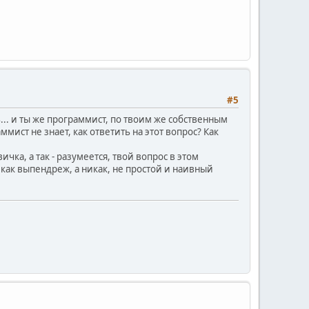
#5
ль... и ты же программист, по твоим же собственным
ист не знает, как ответить на этот вопрос? Как
чка, а так - разумеется, твой вопрос в этом
, как выпендреж, а никак, не простой и наивный