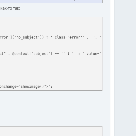
ак-то так:
rror']['no_subject']) ? ' class="error"' : '', ' id="caption_sub
ct"', $context['subject'] == '' ? '' : ' value="' . $context['su
onchange="showimage()">';