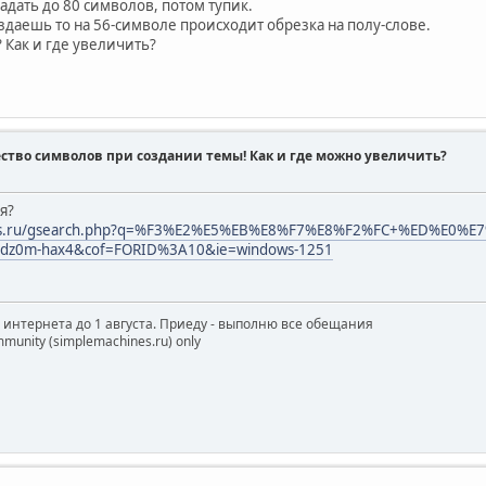
адать до 80 символов, потом тупик.
оздаешь то на 56-символе происходит обрезка на полу-слове.
 Как и где увеличить?
ство символов при создании темы! Как и где можно увеличить?
я?
ines.ru/gsearch.php?q=%F3%E2%E5%EB%E8%F7%E8%F2%FC+%ED%E0%E
dz0m-hax4&cof=FORID%3A10&ie=windows-1251
з интернета до 1 августа. Приеду - выполню все обещания
munity (simplemachines.ru) only