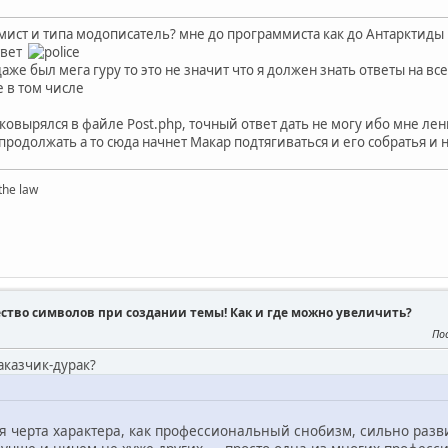
ммист и типа модописатель? мне до программиста как до Антарктиды
твет
даже был мега гуру то это не значит что я должен знать ответы на вс
 в том числе
ы ковырялся в файле Post.php, точный ответ дать не могу ибо мне лен
одолжать а то сюда начнет Макар подтягиваться и его собратья и н
the law
ство символов при создании темы! Как и где можно увеличить?
По
аказчик-дурак?
ая черта характера, как профессиональный снобизм, сильно разв