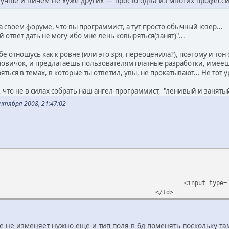
учше и ничем не хуже других — просто одна из многих профессий
а своем форуме, что вы программист, а тут просто обычный юзер...
ый ответ дать не могу ибо мне лень ковыряться(занят)"...
тебе отношусь как к ровне (или это зря, переоценила?), поэтому и то
 новичок, и предлагаешь пользователям платные разработки, имееш
яться в темах, в которые ты ответил, увы, не прокатывают... Не тот ур
, что не в силах собрать наш ангел-программист, "ленивый и занятый"
тября 2008, 21:47:02
<input type=
</td>
е не изменяет нужно еще и тип поля в бд поменять поскольку там