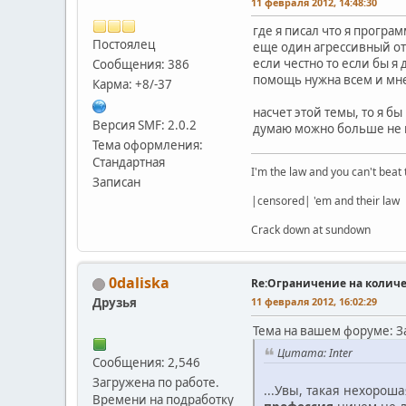
11 февраля 2012, 14:48:30
где я писал что я програ
Постоялец
еще один агрессивный о
если честно то если бы я 
Сообщения: 386
помощь нужна всем и мне
Карма: +8/-37
насчет этой темы, то я б
Версия SMF: 2.0.2
думаю можно больше не пр
Тема оформления:
Стандартная
I'm the law and you can't beat 
Записан
|censored| 'em and their law
Crack down at sundown
0daliska
Re:Ограничение на количе
Друзья
11 февраля 2012, 16:02:29
Тема на вашем форуме: З
Цитата: Inter
Сообщения: 2,546
Загружена по работе.
...Увы, такая нехорош
Времени на подработку