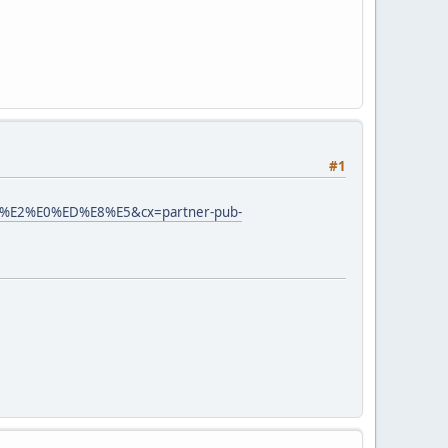
#1
7%E2%E0%ED%E8%E5&cx=partner-pub-