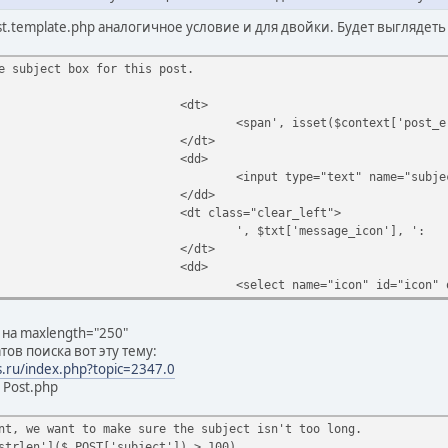
st.template.php аналогичное условие и для двойки. Будет выглядеть к
e subject box for this post.
<dt>
<span', isset($context['post_e
</dt>
<dd>
<input type="text" name="subje
</dd>
<dt class="clear_left">
', $txt['message_icon'], ':
</dt>
<dd>
<select name="icon" id="icon" 
 на maxlength="250"
тов поиска вот эту тему:
.ru/index.php?topic=2347.0
 Post.php
nt, we want to make sure the subject isn't too long.
strlen']($_POST['subject']) > 100)