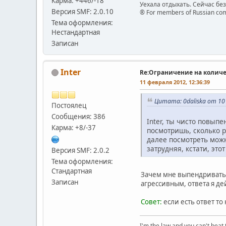
Карма: +446/-18
Уехала отдыхать. Сейчас бе
Версия SMF: 2.0.10
® For members of Russian com
Тема оформления:
Нестандартная
Записан
Inter
Re:Ограничение на количе
11 февраля 2012, 12:36:39
Цитата: 0daliska от 10 
Постоялец
Сообщения: 386
Inter, ты чисто повып
Карма: +8/-37
посмотришь, сколько ра
далее посмотреть можн
затрудняя, кстати, эт
Версия SMF: 2.0.2
Тема оформления:
Стандартная
Зачем мне выпендриваться
Записан
агрессивным, ответа я д
Совет:
если есть ответ то
I'm the law and you can't beat 