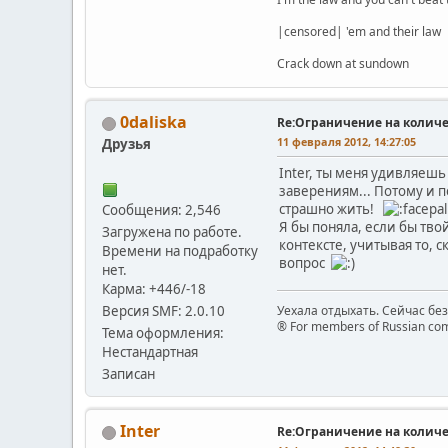
|censored| 'em and their law
Crack down at sundown
0daliska
Re:Ограничение на количе
11 февраля 2012, 14:27:05
Друзья
Inter, ты меня удивляешь 
заверениям... Потому и п
страшно жить!
Сообщения: 2,546
Я бы поняла, если бы тво
Загружена по работе.
контексте, учитывая то, 
Времени на подработку
вопрос
нет.
Карма: +446/-18
Версия SMF: 2.0.10
Уехала отдыхать. Сейчас бе
® For members of Russian com
Тема оформления:
Нестандартная
Записан
Inter
Re:Ограничение на количе