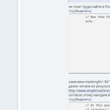
не стоит труда найти в Po
Код
Выделить
// Now show th
echo '
заменяем maxlength="80"
далее читаем из результа
http://www.simplemachines
согласно этому находим в
Код
Выделить
// At this poi
if ($smcFunc['