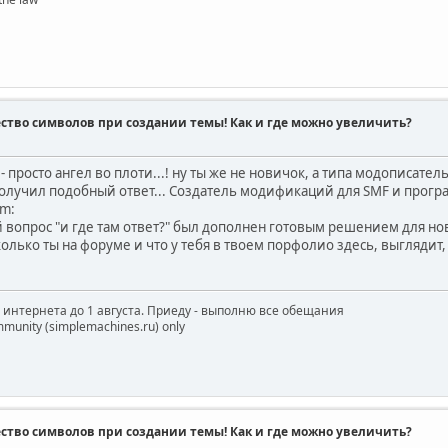
ство символов при создании темы! Как и где можно увеличить?
- просто ангел во плоти...! ну ты же не новичок, а типа модописате
олучил подобный ответ... Создатель модификаций для SMF и программ
й вопрос "и где там ответ?" был дополнен готовым решением для нови
сколько ты на форуме и что у тебя в твоем порфолио здесь, выглядит
з интернета до 1 августа. Приеду - выполню все обещания
munity (simplemachines.ru) only
ство символов при создании темы! Как и где можно увеличить?