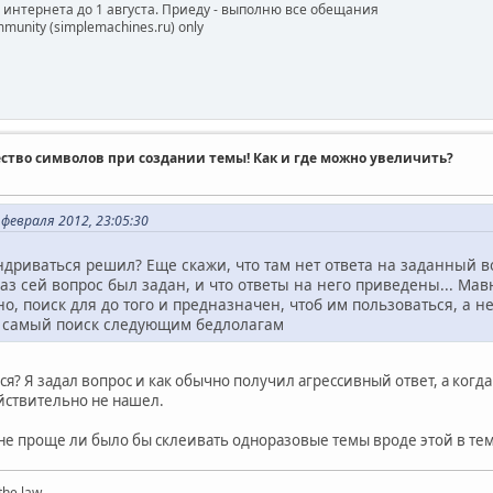
з интернета до 1 августа. Приеду - выполню все обещания
munity (simplemachines.ru) only
ство символов при создании темы! Как и где можно увеличить?
февраля 2012, 23:05:30
ендриваться решил? Еще скажи, что там нет ответа на заданный 
з сей вопрос был задан, и что ответы на него приведены... Мавн 
о, поиск для до того и предназначен, чтоб им пользоваться, а не
от самый поиск следующим бедлолагам
? Я задал вопрос и как обычно получил агрессивный ответ, а когда
ействительно не нашел.
 не проще ли было бы склеивать одноразовые темы вроде этой в тем
the law