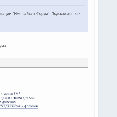
гации "Имя сайта » Форум". Подскажите, как
ума.
и модов SMF
 мод антиспама для SMF
я доменов
PS для сайтов и форумов