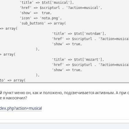
'title' => $txt['musical'],
'href' => $scripturl . '?action=musical',
'show' => true,
'icon' => 'nota.png',
'sub_buttons' => array(
array(
'title' => $txt['notrdam'],
'href' => $scripturl . '?action=musica
'show' => true,
),
rray(
'title' => $txt['mozart'],
'href' => $scripturl . '?action=musica
'show' => true,
),
=> array(
'title' => $txt['montecristo'],
'href' => $scripturl . '?action=musica
й пункт меню он, как и положено, подсвечивается активным. А при
'show' => true,
е я накосячил?
),
 array(
ndex.php?action=musical
'title' => $txt['snowqueen'],
'href' => $scripturl . '?action=musica
'show' => true,
'is_last' => true,