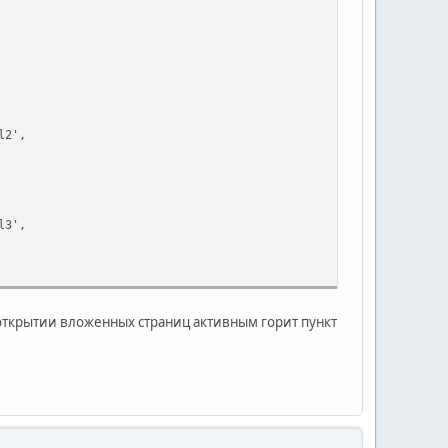
l2',
l3',
l4',
 открытии вложенных страниц активным горит пункт
l11',