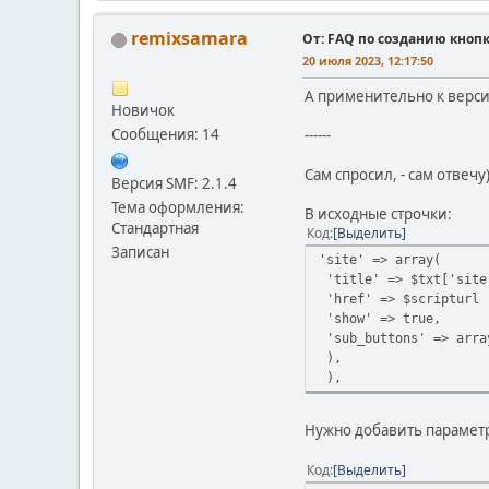
remixsamara
От: FAQ по созданию кноп
20 июля 2023, 12:17:50
А применительно к верси
Новичок
Сообщения: 14
------
Сам спросил, - сам отвечу
Версия SMF: 2.1.4
Тема оформления:
В исходные строчки:
Стандартная
Код
Выделить
Записан
'site' => array(
'title' => $txt['site
'href' => $scripturl 
'show' => true,
'sub_buttons' => arra
),
),
Нужно добавить парамет
Код
Выделить