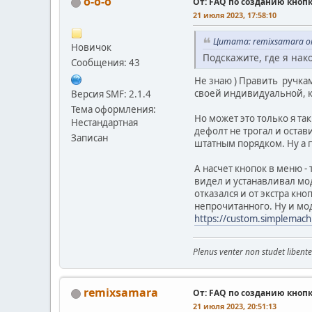
o-o-o
От: FAQ по созданию кноп
21 июля 2023, 17:58:10
Цитата: remixsamara от
Новичок
Подскажите, где я нак
Сообщения: 43
Не знаю ) Править ручкам
своей индивидуальной, ко
Версия SMF: 2.1.4
Тема оформления:
Но может это только я та
Нестандартная
дефолт не трогал и остав
Записан
штатным порядком. Ну а п
А насчет кнопок в меню - 
видел и устанавливал мод
отказался и от экстра кно
непрочитанного. Ну и мод
https://custom.simplemac
Plenus venter non studet libente
remixsamara
От: FAQ по созданию кноп
21 июля 2023, 20:51:13