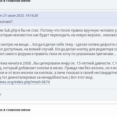
ки в главном меню
),
),
),
 21 июля 2023, 14:14:28
осячил?
и Sub.php я бы не стал. Потому что после правок вручную человек уже
торая неизвестно как будет переходить на новую версию , неизвест
к смотрю на вещи... Когда я делал себе тему - сделал копию дефолт
ил доступным, на всякий случай. Когда делал кнопку для редактора 
хп самого форума я править пока не хочу по указанным причинам...
тема начата в 2008 , Вы цитировали инфу ок. 15-летней давности. С 
, который добавлает кнопки в меню. Правда там без иконок, но я ис
пки и от всех иконок на кнопках, а линк показал в своей нестандарт
 тот деинсталировал за ненадобностью.) Вот этот мод:
hines.org/index.php?mod=3674
r
ки в главном меню