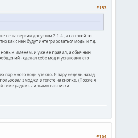
#153
 не на версии допустим 2.1.4 , а на какой то
но как с ней будут интегрироваться моды и т.д.
а с новым именем, и уже ее правил, а обычный
сообщений - сделал себе мод и установил его
тех пор много воды утекло. Я пару недель назад
пользовал эмоджи в тексте на кнопке. (Позже я
ной теме радом с линками на списки
#154