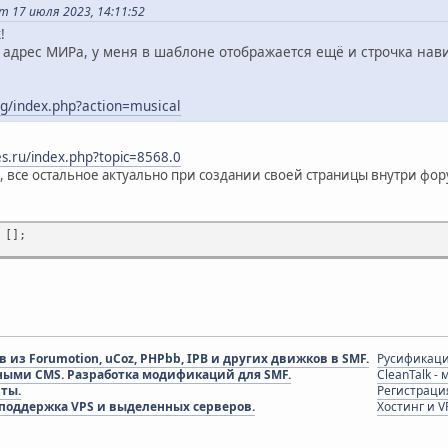
 17 июля 2023, 14:11:52
!
адрес МИРа, у меня в шаблоне отображается ещё и строчка нави
org/index.php?action=musical
s.ru/index.php?topic=8568.0
о, все остальное актуально при создании своей страницы внутри фор
 [];
из Forumotion, uCoz, PHPbb, IPB и других движков в SMF.
Русификаци
ными CMS. Разработка модификаций для SMF.
CleanTalk -
пты.
Регистраци
 поддержка VPS и выделенных серверов.
Хостинг и V