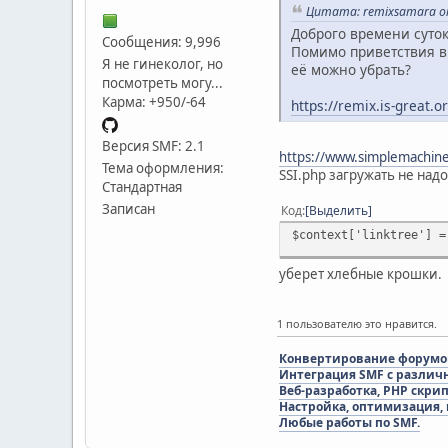
Цитата: remixsamara от
Доброго времени суток
Сообщения: 9,996
Помимо приветствия в 
Я не гинеколог, но
её можно убрать?
посмотреть могу...
Карма: +950/-64
https://remix.is-great.
Версия SMF: 2.1
https://www.simplemachine
Тема оформления:
SSI.php загружать не над
Стандартная
Записан
Код
Выделить
$context['linktree'] =
уберет хлебные крошки.
1 пользователю это нравится.
Конвертирование форумов 
Интеграция SMF с различ
Веб-разработка, PHP скри
Настройка, оптимизация,
Любые работы по SMF.