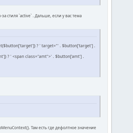
 стиля `active` . Дальше, если у вас тема
utton['target']) ? ' target="' . $button['target'] .
? ' <span class="amt">' . $button['amt'] .
tupMenuContext(). Там есть где дефолтное значение