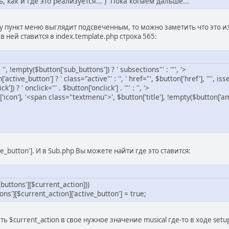
, как и где это реализуется... ) Пока копаем дальше...
 пункт меню выглядит подсвеченным, то можно заметить что это из-за
 в ней ставится в index.template.php строка 565:
 '', !empty($button['sub_buttons']) ? ' subsections"' : '"', '>
on'] ? ' class="active"' : '', ' href="', $button['href'], '"', isset($b
ck']) ? ' onclick="' . $button['onclick'] . '"' : '', '>
span class="textmenu">', $button['title'], !empty($button['amt']) 
ve_button']. И в Sub.php Вы можете найти где это ставится:
buttons'][$current_action]))
][$current_action]['active_button'] = true;
ть $current_action в свое нужное значение musical где-то в ходе se