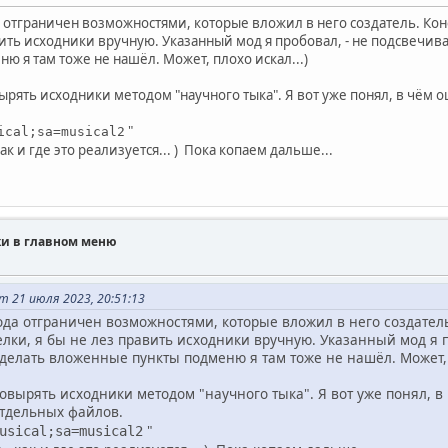
отграничен возможностями, которые вложил в него создатель. Ко
вить исходники вручную. Указанный мод я пробовал, - не подсвечи
 я там тоже не нашёл. Может, плохо искал...)
ырять исходники методом "научного тыка". Я вот уже понял, в чём
"
ical;sa=musical2
ак и где это реализуется... ) Пока копаем дальше...
ки в главном меню
 21 июля 2023, 20:51:13
да отграничен возможностями, которые вложил в него создатель
ки, я бы не лез править исходники вручную. Указанный мод я п
елать вложенные пункты подменю я там тоже не нашёл. Может, п
овырять исходники методом "научного тыка". Я вот уже понял, 
отдельных файлов.
"
usical;sa=musical2