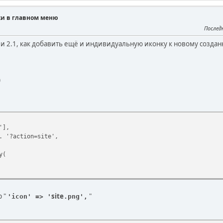
ки в главном меню
Послед
и 2.1, как добавить ещё и индивидуальную иконку к новому созда
)
'],
. '?action=site',
y(
р "
site
"
'icon' => '
.png',