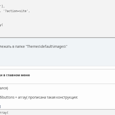
'],
. '?action=site',
y(
лежать в папке "Themes\default\images\"
ки в главном меню
ался)
buttons = array( прописана такая конструкция:
rray(