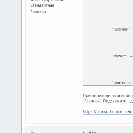
Стандартная
Записан
'notrdam' => 
'mozart' => a
'montecristo' 
При переходе на основно
"Главная". Подскажите, гд
'snowqueen' =>
https://remix.theatre.ru/i