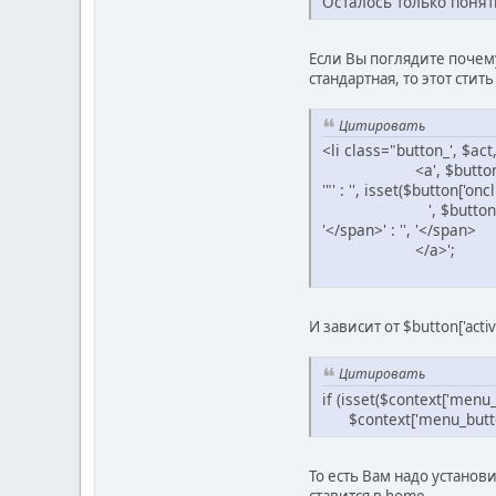
Осталось только понять
Если Вы поглядите почему
стандартная, то этот стить
Цитировать
<li class="button_', $act,
<a', $button['active_butt
'"' : '', isset($button['oncli
', $button['icon'], '<
'</span>' : '', '</span>
</a>';
И зависит от $button['acti
Цитировать
if (isset($context['menu_
$context['menu_buttons'
То есть Вам надо установи