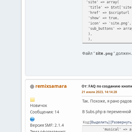
'site' => array(
'title' => $txt['site
'href' => $scripturl 
'show' => true,
'icon' => 'site.png',
'sub_buttons' => arra
),
),
Файл "
site
" должен 
.png
remixsamara
От: FAQ по созданию кноп
21 июля 2023, 14:14:28
Так. Похоже, я рано радов
Новичок
В Subs.php в переменной $
Сообщения: 14
Код
Выделить
Развернуть
Версия SMF: 2.1.4
'musical' => a
Тема оформления: