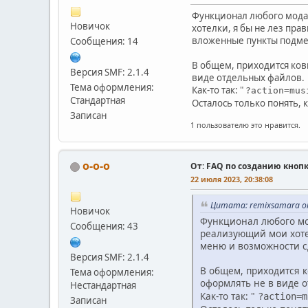
Функционал любого мода 
Новичок
хотелки, я бы не лез пра
вложенные пункты подменю
Сообщения: 14
В общем, приходится ков
Версия SMF: 2.1.4
виде отдельных файлов.
Тема оформления:
Как-то так: "
?action=mus
Стандартная
Осталось только понять, к
Записан
1 пользователю это нравится.
o-o-o
От: FAQ по созданию кноп
22 июля 2023, 20:38:08
Цитата: remixsamara от
Новичок
Функционал любого мо
Сообщения: 43
реализующий мои хотел
меню и возможности сд
Версия SMF: 2.1.4
В общем, приходится к
Тема оформления:
оформлять не в виде 
Нестандартная
Как-то так: "
?action=m
Записан