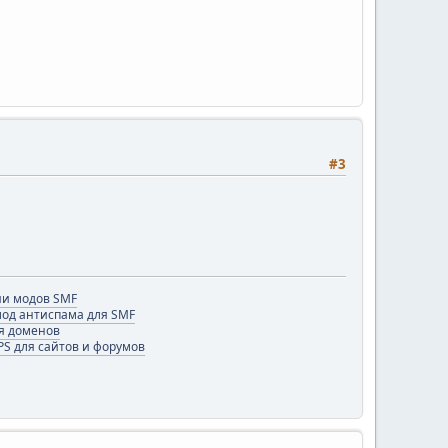
#3
и модов SMF
 мод антиспама для SMF
я доменов
PS для сайтов и форумов