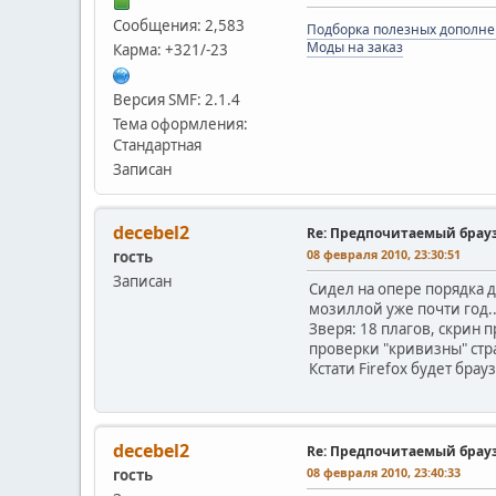
Сообщения: 2,583
Подборка полезных дополне
Моды на заказ
Карма: +321/-23
Версия SMF: 2.1.4
Тема оформления:
Стандартная
Записан
decebel2
Re: Предпочитаемый брау
08 февраля 2010, 23:30:51
гость
Записан
Сидел на опере порядка д
мозиллой уже почти год..
Зверя: 18 плагов, скрин 
проверки "кривизны" стра
Кстати Firefox будет бр
decebel2
Re: Предпочитаемый брау
08 февраля 2010, 23:40:33
гость