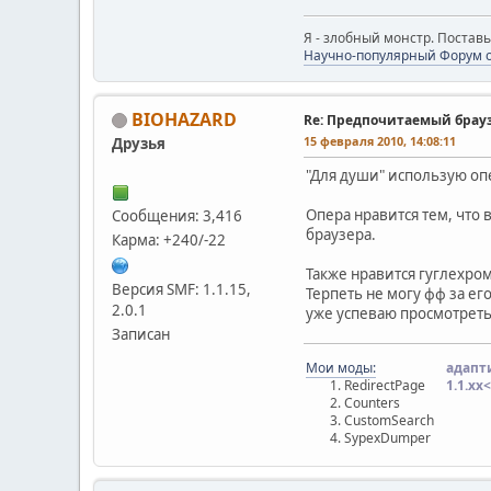
Я - злобный монстр. Поставь
Научно-популярный Форум о
BIOHAZARD
Re: Предпочитаемый брау
15 февраля 2010, 14:08:11
Друзья
"Для души" использую опер
Опера нравится тем, что 
Сообщения: 3,416
браузера.
Карма: +240/-22
Также нравится гуглехром
Версия SMF: 1.1.15,
Терпеть не могу фф за ег
2.0.1
уже успеваю просмотреть 
Записан
Мои моды:
адапт
RedirectPage
1.1.хx<
Counters
CustomSearch
SypexDumper