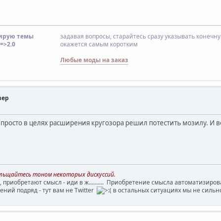
ирую темы
задавая вопросы, старайтесь сразу указывать конечн
=>2.0
окажется самым коротким
Любые моды на заказ
зер
просто в целях расширения кругозора решил потестить мозилу. И в
больщайтесь тоном некоторых дискуссий.
, приобретают смысл - иди в ж.......... Приобретение смысла автоматизиро
ний подряд - тут вам не Twitter
в остальных ситуациях мы не сильн