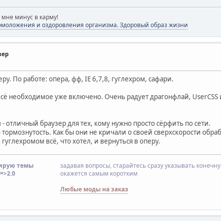
 мне минус в карму!
моложения и оздоровления организма. Здоровый образ жизни
зер
у. По работе: опера, фф, IE 6,7,8, гуглехром, сафари.
всё необходимое уже включено. Очень радует драгонфлай, UserCSS 
 - отличный браузер для тех, кому нужно просто сёрфить по сети.
о тормознутость. Как бы они не кричали о своей сверхскорости обрабо
гуглехромом всё, что хотел, и вернуться в оперу.
ирую темы
задавая вопросы, старайтесь сразу указывать конечн
=>2.0
окажется самым коротким
Любые моды на заказ