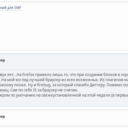
ний для SMF
зер
вух лет...На firefox привело лишь то, что при создании блоков в зо
.На мой взгляд-лучший браузер из всех возможных. Из плагинов-мас
приложу позже. Ну и firebug, за который спасибо Диггеру. Помимо о
ниц. Сам по себе IE за браузер не считаю.
аузером по умочанию на свежеустановленной на этой неделе (в перв
зер