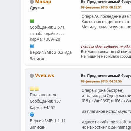
Макар
Re: Предпочитаемый брау
09 февраля 2010, 00:28:51
Друзья
Опера АС последние два г
Как сказал digger все ес
Мозилу начал изучать, но
Сообщения: 3,571
та наблюдайте . . .
Карма: +309/-20
Если Вы здесь недавно, не о
Все чаще слова - юзай поиск
Версия SMF: 2.0.2 мда
Не пишите несколько сообще
Записан
Vveb.ws
Re: Предпочитаемый брау
09 февраля 2010, 04:09:56
Опера 8 (она быстрее)
Пользователь
и только для Одноклассни
IE 5 (в Win98SE) и IE6 (в
Сообщения: 157
Карма: +4/-52
из плагинов использую то
Версия SMF: 1.1.11
я даже на сайт microsoft
Записан
но на хостинг с ISP-manage