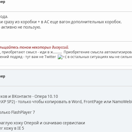
зер
ода.
ть и сразу из коробки + в АС еще вагон дополнительных коробок.
 активно не пользую.
больщайтесь тоном некоторых дискуссий.
, приобретают смысл - иди в ж.......... Приобретение смысла автоматизиро
ний подряд - тут вам не Twitter
в остальных ситуациях мы не сильн
зер
ков и ВКонтакте - Опера 10.10
 WinXP SP2) - только чтобы копировать в Word, FrontPage или NamoWeb
лько FlashPlayer 7
 внаглую хожу Оперой и скачиваю сервиспаки
r хожу в IE 5