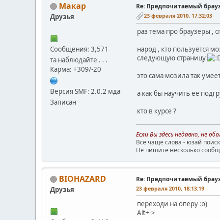
Макар
Re: Предпочитаемый брау
23 февраля 2010, 17:32:03
Друзья
раз тема про браузеры , 
Сообщения: 3,571
народ , кто пользуется м
следующую страницу
та наблюдайте . . .
Карма: +309/-20
это сама мозила так умее
Версия SMF: 2.0.2 мда
а как бы научить ее под
Записан
кто в курсе ?
Если Вы здесь недавно, не о
Все чаще слова - юзай поиск
Не пишите несколько сообще
BIOHAZARD
Re: Предпочитаемый брау
23 февраля 2010, 18:13:19
Друзья
переходи на оперу :о)
Alt+->