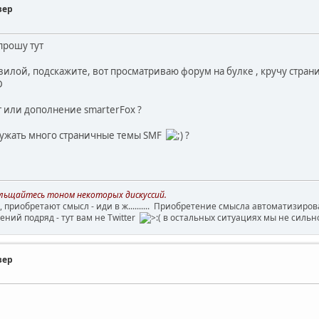
зер
спрошу тут
озилой, подскажите, вот просматриваю форум на булке , кручу стра
т или дополнение smarterFox ?
гружать много страничные темы SMF
?
больщайтесь тоном некоторых дискуссий.
, приобретают смысл - иди в ж.......... Приобретение смысла автоматизиро
ний подряд - тут вам не Twitter
в остальных ситуациях мы не сильн
зер