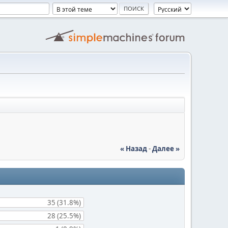
« Назад
-
Далее »
35 (31.8%)
28 (25.5%)