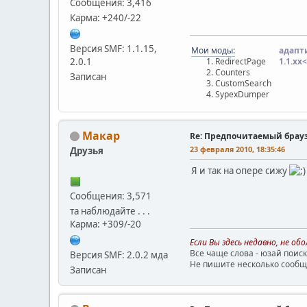
Сообщения: 3,416
Карма: +240/-22
Версия SMF: 1.1.15,
Мои моды:
адапт
2.0.1
RedirectPage
1.1.хx<
Counters
Записан
CustomSearch
SypexDumper
Макар
Re: Предпочитаемый брау
23 февраля 2010, 18:35:46
Друзья
Я и так на опере сижу
Сообщения: 3,571
та наблюдайте . . .
Карма: +309/-20
Если Вы здесь недавно, не о
Все чаще слова - юзай поиск
Версия SMF: 2.0.2 мда
Не пишите несколько сообще
Записан