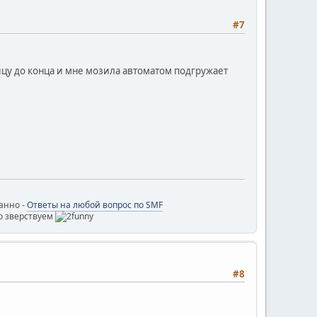
#7
ницу до конца и мне мозила автоматом подгружает
ванно -
Ответы на любой вопрос по SMF
о зверствуем
#8