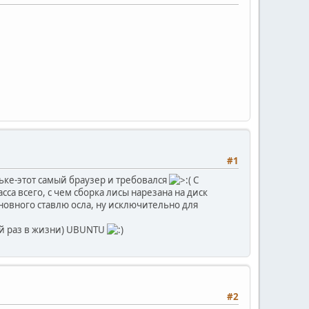
#1
рьке-этот самый браузер и требовался
С
са всего, с чем сборка лисы нарезана на диск
сновного ставлю осла, ну исключительно для
ый раз в жизни) UBUNTU
#2