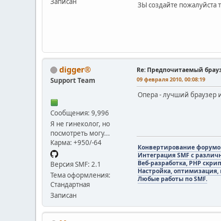
Записан
ЗЫ создайте пожалуйста 
digger®
Re: Предпочитаемый брау
09 февраля 2010, 00:08:19
Support Team
Опера - лучший браузер 
Сообщения: 9,996
Я не гинеколог, но
посмотреть могу...
Карма: +950/-64
Конвертирование форумов 
Интеграция SMF с различ
Веб-разработка, PHP скри
Версия SMF: 2.1
Настройка, оптимизация,
Тема оформления:
Любые работы по SMF.
Стандартная
Записан