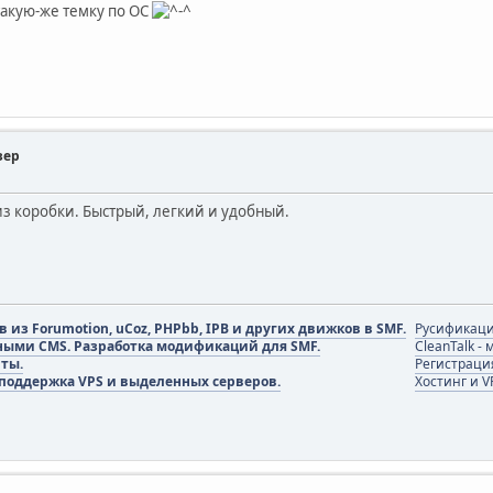
такую-же темку по ОС
зер
из коробки. Быстрый, легкий и удобный.
из Forumotion, uCoz, PHPbb, IPB и других движков в SMF.
Русификаци
ными CMS. Разработка модификаций для SMF.
CleanTalk -
пты.
Регистраци
 поддержка VPS и выделенных серверов.
Хостинг и V