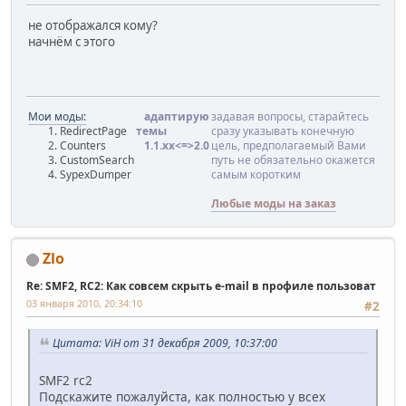
не отображался кому?
начнём с этого
Мои моды:
адаптирую
задавая вопросы, старайтесь
RedirectPage
темы
сразу указывать конечную
Counters
1.1.хx<=>2.0
цель, предполагаемый Вами
CustomSearch
путь не обязательно окажется
SypexDumper
самым коротким
Любые моды на заказ
Zlo
Re: SMF2, RC2: Как совсем скрыть e-mail в профиле пользоват
03 января 2010, 20:34:10
#2
Цитата: ViH от 31 декабря 2009, 10:37:00
SMF2 rc2
Подскажите пожалуйста, как полностью у всех