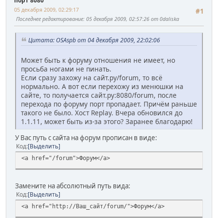
порт 8080
05 декабря 2009, 02:29:17
#1
Последнее редактирование
: 05 декабря 2009, 02:57:26 от 0daliska
Цитата: OSAspb от 04 декабря 2009, 22:02:06
Может быть к форуму отношения не имеет, но
просьба ногами не пинать.
Если сразу захожу на сайт.ру/forum, то всё
нормально. А вот если перехожу из менюшки на
сайте, то получается сайт.ру:8080/forum, после
перехода по форуму порт пропадает. Причём раньше
такого не было. Хост Replay. Вчера обновился до
1.1.11, может быть из-за этого? Заранее благодарю!
У Вас путь с сайта на форум прописан в виде:
Код
Выделить
<a href="/forum">Форум</a>
Замените на абсолютный путь вида:
Код
Выделить
<a href="http://Ваш_сайт/forum/">Форум</a>