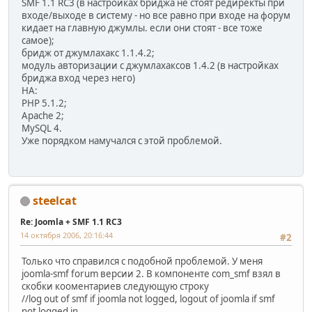
SMF 1.1 RC3 (в настройках бриджа не стоят редиректы при
входе/выходе в систему - но все равно при входе на форум
кидает на главную джумлы. если они стоят - все тоже
самое);
бридж от джумлахакс 1.1.4.2;
модуль авторизации с джумлахаксов 1.4.2 (в настройках
бриджа вход через него)
НА:
PHP 5.1.2;
Apache 2;
MySQL 4.
Уже порядком намучался с этой проблемой.
steelcat
Re: Joomla + SMF 1.1 RC3
14 октября 2006, 20:16:44
#2
Только что справился с подобной проблемой. У меня
joomla-smf forum версии 2. В компоненте com_smf взял в
скобки кооментариев следующую строку
//log out of smf if joomla not logged, logout of joomla if smf
not logged in