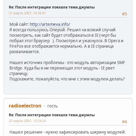
Re: После интеграции поехала тема джумлы
21 марта 2007, 14:39:41
#5
Мой сайт:
http://artemeva.info/
Я всегда пользуюсь Оперой. Решил на всякий случай
посмотреть, как сайт будет отображаться в IE (черт бы
побрал этот браузер ). Посмотрел и ужаснулся. В Opera и
FireFox все отображается нормально. А в IE страница
разваливается.
Нашел источник проблемы - это модуль авторизации SMF
Bridge. Куда бы я ни перемещал этот модуль - IE рвет
страницу.
Подскажите, пожалуйста, что мне c этим модулем делать?
radioelectron
гость
Re: После интеграции поехала тема джумлы
23 марта 2007, 13:29:24
#6
Нашел решение - нужно зафиксировать ширину модулей.