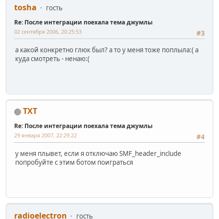
tosha
гость
Re: После интеграции поехала тема джумлы
02 сентября 2006, 20:25:53
#3
а какой конкретно глюк был? а то у меня тоже поплыла:( а
куда смотреть - ненаю:(
TXT
Re: После интеграции поехала тема джумлы
29 января 2007, 22:29:22
#4
у меня плывет, если я отключаю SMF_header_include
попробуйте с этим ботом поиграться
radioelectron
гость