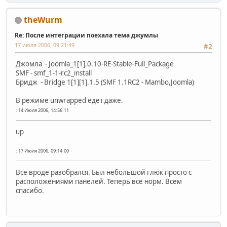
theWurm
Re: После интеграции поехала тема джумлы
17 июля 2006, 09:21:49
#2
Джомла - Joomla_1[1].0.10-RE-Stable-Full_Package
SMF - smf_1-1-rc2_install
Бридж - Bridge 1[1][1].1.5 (SMF 1.1RC2 - Mambo,Joomla)
В режиме unwrapped едет даже.
: 14 Июля 2006, 14:56:11
up
: 17 Июля 2006, 09:14:00
Все вроде разобрался. Был небольшой глюк просто с
расположениями панелей. Теперь все норм. Всем
спасибо.