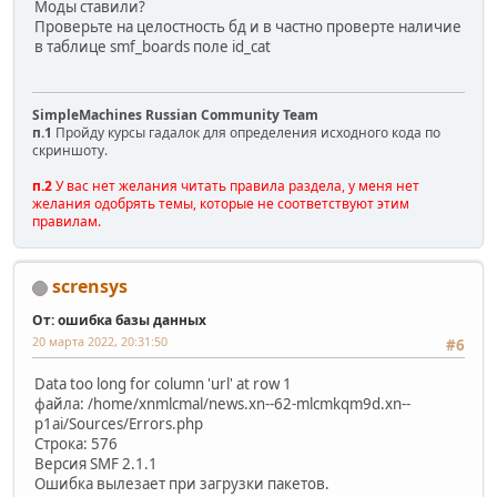
Моды ставили?
Проверьте на целостность бд и в частно проверте наличие
в таблице smf_boards поле id_cat
SimpleMachines Russian Community Team
п.1
Пройду курсы гадалок для определения исходного кода по
скриншоту.
п.2
У вас нет желания читать правила раздела, у меня нет
желания одобрять темы, которые не соответствуют этим
правилам.
scrensys
От: ошибка базы данных
20 марта 2022, 20:31:50
#6
Data too long for column 'url' at row 1
файла: /home/xnmlcmal/news.xn--62-mlcmkqm9d.xn--
p1ai/Sources/Errors.php
Строка: 576
Версия SMF 2.1.1
Ошибка вылезает при загрузки пакетов.