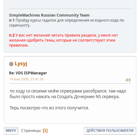
SimpleMachines Russian Community Team
п.1
Пройду курсы гадалок для определения исходного кода по
скриншоту.
п.2
У вас нет желания читать правила раздела, у меня нет
желания одобрять темы, которые не соответствуют этим
правилам.
Lysyj
Re: VDS ISPManager
14 мая 2008, 23:41:56
#8
по ходу со своими нейм серверами разобрался. там надо
было просто нажать на Создать Дочерние NS сервера.
Терь посмотрю что из этого получится.
Страницы
1
ВВЕРХ
ДЕЙСТВИЯ ПОЛЬЗОВАТЕЛЯ