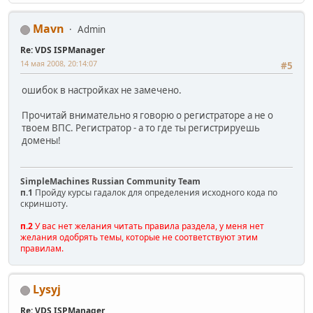
Mavn
Admin
Re: VDS ISPManager
14 мая 2008, 20:14:07
#5
ошибок в настройках не замечено.
Прочитай внимательно я говорю о регистраторе а не о
твоем ВПС. Регистратор - а то где ты регистрируешь
домены!
SimpleMachines Russian Community Team
п.1
Пройду курсы гадалок для определения исходного кода по
скриншоту.
п.2
У вас нет желания читать правила раздела, у меня нет
желания одобрять темы, которые не соответствуют этим
правилам.
Lysyj
Re: VDS ISPManager