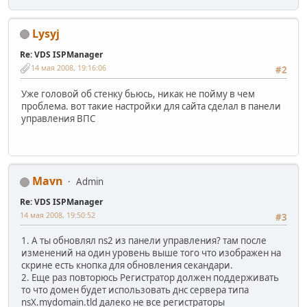
Lysyj
Re: VDS ISPManager
14 мая 2008, 19:16:06
#2
Уже головой об стенку бьюсь, никак не пойму в чем
проблема. вот такие настройки для сайта сделал в панели
управления ВПС
Mavn
Admin
Re: VDS ISPManager
14 мая 2008, 19:50:52
#3
1. А ты обновлял ns2 из панели управления? там после
изменений на один уровень выше того что изображен на
скрине есть кнопка для обновления секандари.
2. Еще раз повторюсь Регистратор должен поддерживать
то что домен будет использовать днс сервера типа
nsX.mydomain.tld далеко не все регистраторы