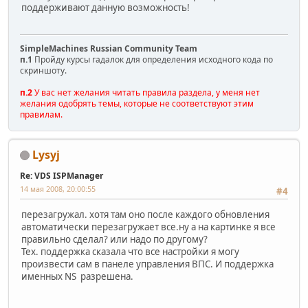
поддерживают данную возможность!
SimpleMachines Russian Community Team
п.1
Пройду курсы гадалок для определения исходного кода по
скриншоту.
п.2
У вас нет желания читать правила раздела, у меня нет
желания одобрять темы, которые не соответствуют этим
правилам.
Lysyj
Re: VDS ISPManager
14 мая 2008, 20:00:55
#4
перезагружал. хотя там оно после каждого обновления
автоматически перезагружает все.ну а на картинке я все
правильно сделал? или надо по другому?
Тех. поддержка сказала что все настройки я могу
произвести сам в панеле управления ВПС. И поддержка
именных NS разрешена.