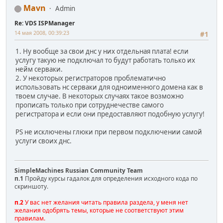
Mavn
Admin
Re: VDS ISPManager
14 мая 2008, 00:39:23
#1
1. Ну вообще за свои днс у них отдельная плата! если
услугу такую не подключал то будут работать только их
нейм серваки.
2. У некоторых регистраторов проблематично
использовать нс серваки для одноименного домена как в
твоем случае. В некоторых случаях такое возможно
прописать только при сотруднечестве самого
регистратора и если они предоставляют подобную услугу!
PS не исключены глюки при первом подключении самой
услуги своих днс.
SimpleMachines Russian Community Team
п.1
Пройду курсы гадалок для определения исходного кода по
скриншоту.
п.2
У вас нет желания читать правила раздела, у меня нет
желания одобрять темы, которые не соответствуют этим
правилам.