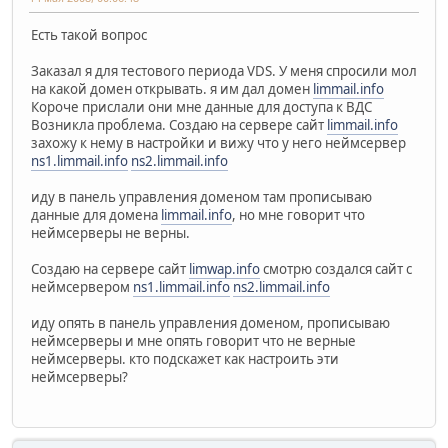
Есть такой вопрос
Заказал я для тестового периода VDS. У меня спросили мол
на какой домен открывать. я им дал домен
limmail.info
Короче прислали они мне данные для доступа к ВДС
Возникла проблема. Создаю на сервере сайт
limmail.info
захожу к нему в настройки и вижу что у него неймсервер
ns1.limmail.info
ns2.limmail.info
иду в панель управления доменом там прописываю
данные для домена
limmail.info
, но мне говорит что
неймсерверы не верны.
Создаю на сервере сайт
limwap.info
смотрю создался сайт с
неймсервером
ns1.limmail.info
ns2.limmail.info
иду опять в панель управления доменом, прописываю
неймсерверы и мне опять говорит что не верные
неймсерверы. кто подскажет как настроить эти
неймсерверы?