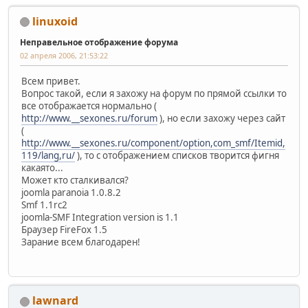
linuxoid
Неправельное отображение форума
02 апреля 2006, 21:53:22
Всем привет.
Вопрос такой, если я захожу на форум по прямой ссылки то
все отображается нормально (
http://www.__sexones.ru/forum
), но если захожу через сайт
(
http://www.__sexones.ru/component/option,com_smf/Itemid,
119/lang,ru/
), то с отображением списков творится фигня
какаято...
Может кто сталкивался?
joomla paranoia 1.0.8.2
Smf 1.1rc2
joomla-SMF Integration version is 1.1
Браузер FireFox 1.5
Зарание всем благодарен!
lawnard