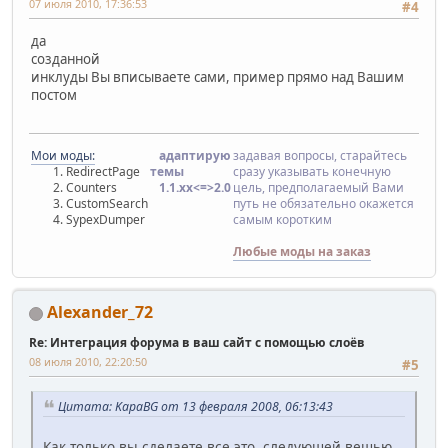
07 июля 2010, 17:36:53
#4
да
созданной
инклуды Вы вписываете сами, пример прямо над Вашим
постом
Мои моды:
адаптирую
задавая вопросы, старайтесь
RedirectPage
темы
сразу указывать конечную
Counters
1.1.хx<=>2.0
цель, предполагаемый Вами
CustomSearch
путь не обязательно окажется
SypexDumper
самым коротким
Любые моды на заказ
Alexander_72
Re: Интеграция форума в ваш сайт с помощью слоёв
08 июля 2010, 22:20:50
#5
Цитата: KapaBG от 13 февраля 2008, 06:13:43
Как только вы сделаете все это, следующей вещью