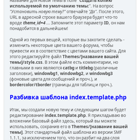
название для новой темы в поле "
Создать копию
используемой по умолчанию темы:
". На вопрос
"Установить новую тему?"
отвечайте
"Да"
. После этого,
URL в адресной строке вашего браузера будет что-то
вроде
theme_id=4
... Запомните этот параметр
ID
, он нам
понадобится в дальнейшем!
Одной из первых вещей, которые вы захотите сделать -
изменить некоторые цвета вашего форума, чтобы
привести их в соответствие с цветами вашего сайта. Для
этого редактируйте файл
Themes/[название вашей
темы]/style.css
. В этом файле есть комментарии, но
главными в них являются
catbg
и
titlebg
(различные
заголовки),
windowbg1
,
windowbg2
, и
windowbg3
(фоновые цвета для сообщений и проч.), и
bordercolor/tborder
(границы для таблиц и проч.).
Разбивка шаблона index.template.php
Итак, мы создали новую тему и следующим шагом будет
редактирование
index.template.php
. Я прикладываю во
вложении базовый файл здесь, который вы можете
использовать, сохранив его в
Themes/[название вашей
темы]
. Этот стандартный файл шаблона из версии SMF
1.1.1, за исключением того, что он разбит на два слоя