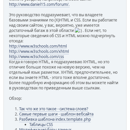
http://www.daniel15.com/forum/.
Это руководство подразумевает, что вы владеете
базовыми знаниями по (X)HTML и CSS. Если вы работаете
над своим сайтом, у вас, вероятно, уже имеется
достаточный багаж в этой области
. Если нет, то
некоторые сведения об CSS и HTML можно подчерпнуть
отсюда:
http://www.w3schools.com/html
http://www.w3schools.com/xhtml
http://www.w3schools.com/css
Когда я говорю HTML, я подразумеваю XHTML, но это
отличие больше похоже на новую версию, чем на
отдельный язык разметки. XHTML предпочтительнее, но
если вы знаете HTML - этого тоже вполне достаточно.
Более подробную информацию об этом вы можете найти
в руководствах по приведенным выше ссылкам.
Обзор:
Так что же это такое - система слоев?
Самые первые шаги - шаблон вебсайта
Разбивка шаблона index.template.php
Таблицы CSS
Модификация базы данных