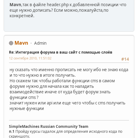
Mavn
,так в файле header.php к добавленной позиции что
еще нужно дописать? Если можно,пожалуйста,по
конкретней.
Mavn
Admin
Re: Интеграция форума в ваш сайт с помощью слоёв
12 сентября 2010, 11:51:02
#14
ну сказать что именно прописать не могу ибо не знаю кода
и то что нужно в итоге получить.
Но скажем так чтобы работали функции cms в самом
форуме нужно для начала как то наладить
взаимодействие иначе от куда будет форум знать
функции cms ?
значит нужен или api или еще чего чтобы с cms получить
нужные функции
SimpleMachines Russian Community Team
п.1
Пройду курсы гадалок для определения исходного кода по
скриншоту.