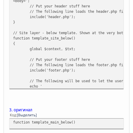
<body>';
// Put your header stuff here
// The following line loads the header.php file"
include('header.php');
}
// Site layer - below template. Shown at the very bottom 
function template_site_below()
{
global $context, $txt;
// Put your footer stuff here
// The following line loads the footer.php file:
include('footer.php');
// The following will be used to let the user kno
echo '
<div id="ajax_in_progress" style="display: none;'
</body></html>';
}
3. оригинал
// The top of the forum
Код
Выделить
function template_main_above()
function template_main_below()
{
global $context, $settings, $options, $scripturl,