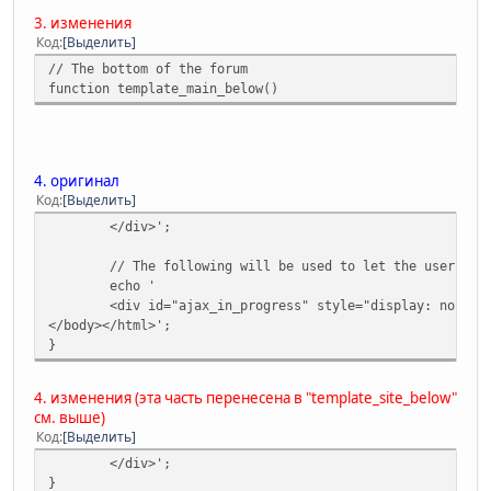
3. изменения
Код
Выделить
// The bottom of the forum
function template_main_below()
4. оригинал
Код
Выделить
</div>';
// The following will be used to let the user kno
echo '
<div id="ajax_in_progress" style="display: none;'
</body></html>';
}
4. изменения (эта часть перенесена в "template_site_below"
см. выше)
Код
Выделить
</div>';
}