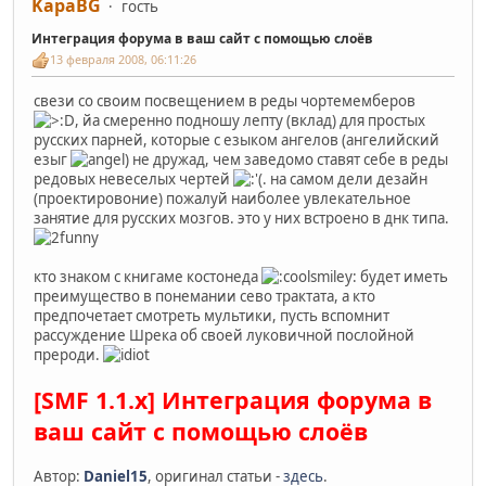
KapaBG
гость
Интеграция форума в ваш сайт с помощью слоёв
13 февраля 2008, 06:11:26
свези со своим посвещением в реды чортемемберов
, йа смеренно подношу лепту (вклад) для простых
русских парней, которые с езыком ангелов (ангелийский
езыг
) не дружад, чем заведомо ставят себе в реды
редовых невеселых чертей
. на самом дели дезайн
(проектировоние) пожалуй наиболее увлекательное
занятие для русских мозгов. это у них встроено в днк типа.
кто знаком с книгаме костонеда
будет иметь
преимущество в понемании сево трактата, а кто
предпочетает смотреть мультики, пусть вспомнит
рассуждение Шрека об своей луковичной послойной
прероди.
[SMF 1.1.x] Интеграция форума в
ваш сайт с помощью слоёв
Автор:
Daniel15
, оригинал статьи -
здесь
.