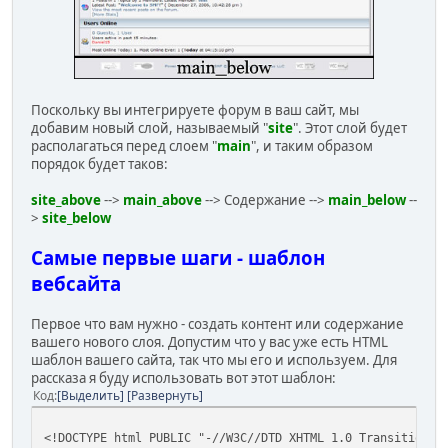
Поскольку вы интегрируете форум в ваш сайт, мы
добавим новый слой, называемый "
site
". Этот слой будет
располагаться перед слоем "
main
", и таким образом
порядок будет таков:
site_above
-->
main_above
--> Содержание -->
main_below
--
>
site_below
Самые первые шаги - шаблон
вебсайта
Первое что вам нужно - создать контент или содержание
вашего нового слоя. Допустим что у вас уже есть HTML
шаблон вашего сайта, так что мы его и используем. Для
рассказа я буду использовать вот этот шаблон:
Код
Выделить
Развернуть
<!DOCTYPE html PUBLIC "-//W3C//DTD XHTML 1.0 Transitional