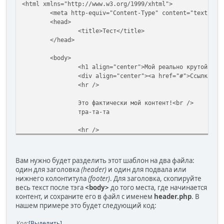
<html xmlns="http://www.w3.org/1999/xhtml">
<meta http-equiv="Content-Type" content="text/htm
<head>
<title>Тест</title>
</head>
<body>
<h1 align="center">Мой реально крутой веб
<div align="center"><a href="#">Ссылка</a
<hr />
Это фактически мой контент!<br />
тра-та-та
<hr />
&copy;2008 Мой сайт
</body>
</html>
Вам нужно будет разделить этот шаблон на два файла:
один для заголовка
(header)
и один для подвала или
нижнего колонтитула
(footer)
. Для заголовка, скопируйте
весь текст после тэга
<body>
до того места, где начинается
контент, и сохраните его в файл с именем
header.php
. В
нашем примере это будет следующий код:
Код
Выделить