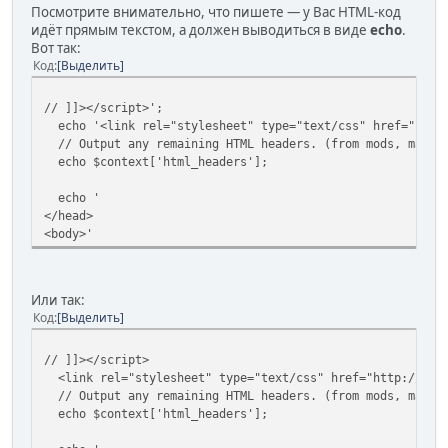
Посмотрите внимательно, что пишете — у Вас HTML-код
идёт прямым текстом, а должен выводиться в виде
echo
.
Вот так:
Код
Выделить
// ]]></script>';
echo '<link rel="stylesheet" type="text/css" href="http:
// Output any remaining HTML headers. (from mods, maybe
echo $context['html_headers'];
echo '
</head>
<body>'
Или так:
Код
Выделить
// ]]></script>
<link rel="stylesheet" type="text/css" href="http://loca
// Output any remaining HTML headers. (from mods, maybe
echo $context['html_headers'];