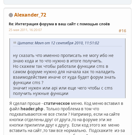
Alexander_72
Re: Интеграция форума в ваш сайт с помощью слоёв
25 мая 2011, 16:20:07
#16
Цитата: Mavn от 12 сентября 2010, 11:51:02
ну сказать что именно прописать не могу ибо не
знаю кода и то что нужно в итоге получить.
Но скажем так чтобы работали функции cms в
самом форуме нужно для начала как то наладить
взаимодействие иначе от куда будет форум знать
функции cms ?
значит нужен или api или еще чего чтобы с cms
получить нужные функции
Я сделал проше -
статическое
меню. Код меню вставил в
файл
header.php
. Только проблема в том что
подхватываются не все стили ? Например, если на сайте
кнопки отделены друг от друга ,то на форуме эти же
кнопки прилипли друг к другу. Если код этого же меню
вставить на сайт ,то там все нормально. Подскажите из-за