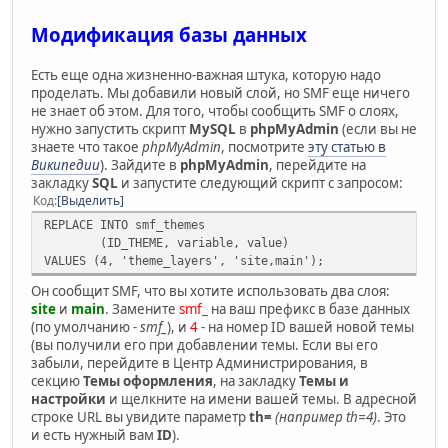
Модификация базы данных
Есть еще одна жизненно-важная штука, которую надо
проделать. Мы добавили новый слой, но SMF еще ничего
не знает об этом. Для того, чтобы сообщить SMF о слоях,
нужно запустить скрипт
MySQL
в
phpMyAdmin
(если вы не
знаете что такое
phpMyAdmin
, посмотрите
эту статью в
Википедии
). Зайдите в
phpMyAdmin
, перейдите на
закладку
SQL
и запустите следующий скрипт с запросом:
Код
Выделить
REPLACE INTO smf_themes
(ID_THEME, variable, value)
VALUES (4, 'theme_layers', 'site,main');
Он сообщит SMF, что вы хотите использовать два слоя:
site
и
main
. Замените
smf_
на ваш префикс в базе данных
(по умолчанию -
smf_
), и
4
- на номер ID вашей новой темы
(вы получили его при добавлении темы. Если вы его
забыли, перейдите в Центр Администрирования, в
секцию
Темы оформления
, на закладку
Темы и
настройки
и щелкните на имени вашей темы. В адресной
строке URL вы увидите параметр
th=
(например th=4)
. Это
и есть нужный вам
ID
).