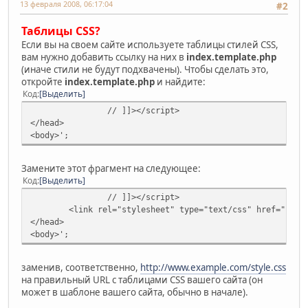
13 февраля 2008, 06:17:04
#2
Таблицы CSS?
Если вы на своем сайте используете таблицы стилей CSS,
вам нужно добавить ссылку на них в
index.template.php
(иначе стили не будут подхвачены). Чтобы сделать это,
откройте
index.template.php
и найдите:
Код
Выделить
// ]]></script>
</head>
<body>';
Замените этот фрагмент на следующее:
Код
Выделить
// ]]></script>
<link rel="stylesheet" type="text/css" href="http
</head>
<body>';
заменив, соответственно,
http://www.example.com/style.css
на правильный URL с таблицами CSS вашего сайта (он
может в шаблоне вашего сайта, обычно в начале).