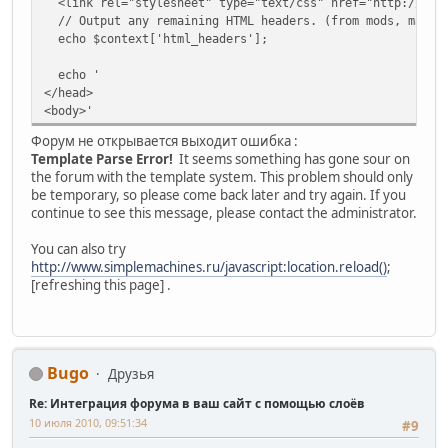
<link rel="stylesheet" type="text/css" href="http://loca
// Output any remaining HTML headers. (from mods, maybe
echo $context['html_headers'];
echo '
</head>
<body>'
Форум не открывается выходит ошибка :
Template Parse Error!
It seems something has gone sour on
the forum with the template system. This problem should only
be temporary, so please come back later and try again. If you
continue to see this message, please contact the administrator.
You can also try
http://www.simplemachines.ru/javascript:location.reload()
;
[refreshing this page] .
Bugo
Друзья
Re: Интеграция форума в ваш сайт с помощью слоёв
10 июля 2010, 09:51:34
#9