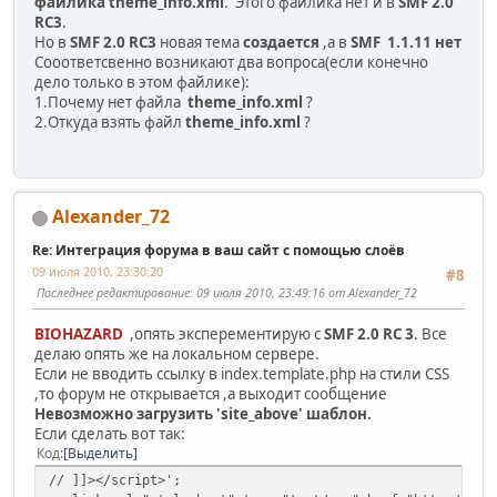
файлика theme_info.xml
. Этого файлика нет и в
SMF 2.0
RC3
.
Но в
SMF 2.0 RC3
новая тема
создается
,а в
SMF 1.1.11 нет
Сооответсвенно возникают два вопроса(если конечно
дело только в этом файлике):
1.Почему нет файла
theme_info.xml
?
2.Откуда взять файл
theme_info.xml
?
Alexander_72
Re: Интеграция форума в ваш сайт с помощью слоёв
09 июля 2010, 23:30:20
#8
Последнее редактирование
: 09 июля 2010, 23:49:16 от Alexander_72
BIOHAZARD
,опять эксперементирую с
SMF 2.0 RC 3
. Все
делаю опять же на локальном сервере.
Если не вводить ссылку в index.template.php на стили CSS
,то форум не открывается ,а выходит сообщение
Невозможно загрузить 'site_above' шаблон.
Если сделать вот так:
Код
Выделить
// ]]></script>';