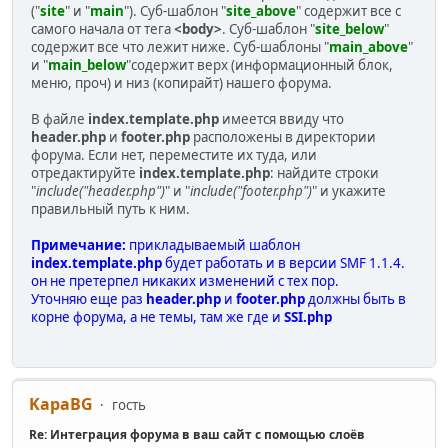
("
site
" и "
main
"). Суб-шаблон "
site_above
" содержит все с
самого начала от тега
<body>
. Суб-шаблон "
site_below
"
содержит все что лежит ниже. Суб-шаблоны "
main_above
"
и "
main_below
"содержит верх (информационный блок,
меню, проч) и низ (копирайт) нашего форума.
В файле
index.template.php
имеется ввиду что
header.php
и
footer.php
расположены в директории
форума. Если нет, переместите их туда, или
отредактируйте
index.template.php
: найдите строки
"
include("header.php")
" и "
include("footer.php")
" и укажите
правильный путь к ним.
Примечание:
прикладываемый шаблон
index.template.php
будет работать и в версии SMF 1.1.4.
он не претерпел никаких изменений с тех пор.
Уточняю еще раз
header.php
и
footer.php
должны быть в
корне форума, а не темы, там же где и
SSI.php
KapaBG
гость
Re: Интеграция форума в ваш сайт с помощью слоёв