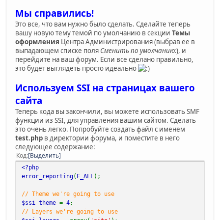
Мы справились!
Это все, что вам нужно было сделать. Сделайте теперь
вашу новую тему темой по умолчанию в секции
Темы
оформления
Центра Администрирования (выбрав ее в
выпадающем списке поля
Сменить по умолчанию:
), и
перейдите на ваш форум. Если все сделано правильно,
это будет выглядеть просто идеально
Используем SSI на страницах вашего
сайта
Теперь кода вы закончили, вы можете использовать SMF
функции из SSI, для управления вашим сайтом. Сделать
это очень легко. Попробуйте создать файл с именем
test.php
в директории форума, и поместите в него
следующее содержание:
Код
Выделить
<?php
error_reporting
(
E_ALL
);
// Theme we're going to use
$ssi_theme
=
4
;
// Layers we're going to use