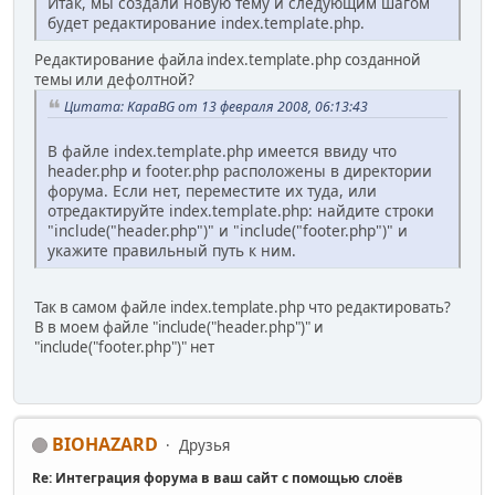
Итак, мы создали новую тему и следующим шагом
будет редактирование index.template.php.
Редактирование файла index.template.php созданной
темы или дефолтной?
Цитата: KapaBG от 13 февраля 2008, 06:13:43
В файле index.template.php имеется ввиду что
header.php и footer.php расположены в директории
форума. Если нет, переместите их туда, или
отредактируйте index.template.php: найдите строки
"include("header.php")" и "include("footer.php")" и
укажите правильный путь к ним.
Так в самом файле index.template.php что редактировать?
В в моем файле "include("header.php")" и
"include("footer.php")" нет
BIOHAZARD
Друзья
Re: Интеграция форума в ваш сайт с помощью слоёв