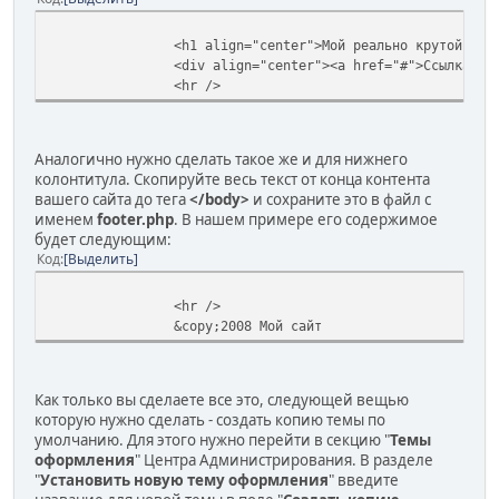
<h1 align="center">Мой реально крутой веб
<div align="center"><a href="#">Ссылка</a
<hr />
Аналогично нужно сделать такое же и для нижнего
колонтитула. Скопируйте весь текст от конца контента
вашего сайта до тега
</body>
и сохраните это в файл с
именем
footer.php
. В нашем примере его содержимое
будет следующим:
Код
Выделить
<hr />
&copy;2008 Мой сайт
Как только вы сделаете все это, следующей вещью
которую нужно сделать - создать копию темы по
умолчанию. Для этого нужно перейти в секцию "
Темы
оформления
" Центра Администрирования. В разделе
"
Установить новую тему оформления
" введите