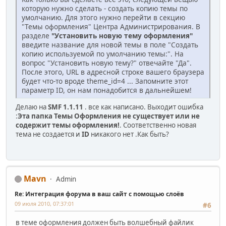
которую нужно сделать - создать копию темы по
умолчанию. Для этого нужно перейти в секцию
"Темы оформления" Центра Администрирования. В
разделе
"Установить новую
тему оформления"
введите название для новой темы в поле "Создать
копию используемой по умолчанию темы:". На
вопрос "Установить новую тему?" отвечайте "Да".
После этого, URL в адресной строке вашего браузера
будет что-то вроде theme_id=4 ... Запомните этот
параметр ID, он нам понадобится в дальнейшем!
Делаю на
SMF 1.1.11
. все как написано. Выходит ошибка
:
Эта папка Темы Оформления не существует или не
содержит темы оформления!
. Соответственно новая
тема не создается и
ID
никакого нет .Как быть?
Mavn
Admin
Re: Интеграция форума в ваш сайт с помощью слоёв
09 июля 2010, 07:37:01
#6
в теме оформления должен быть волшебный файлик