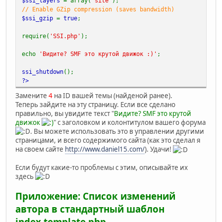
$ssi_layers
= array(
'site'
);
// Enable GZip compression (saves bandwidth)
$ssi_gzip
=
true
;
require(
'SSI.php'
);
echo
'Видите? SMF это крутой движок :)'
;
ssi_shutdown
();
?>
Замените
4
на ID вашей темы (найденой ранее).
Теперь зайдите на эту страницу. Если все сделано
правильно, вы увидите текст "
Видите? SMF это крутой
движок
" с заголовком и колонтитулом вашего форума
. Вы можете использовать это в управлении другими
страницами, и всего содержимого сайта (как это сделал я
на своем сайте
http://www.daniel15.com/
). Удачи!
Если будут какие-то проблемы с этим, описывайте их
здесь
Приложение: Список изменений
автора в стандартный шаблон
index.template.php