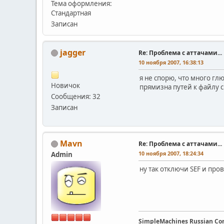
Тема оформления:
Стандартная
Записан
jagger
Re: Проблема с аттачами...
10 ноября 2007, 16:38:13
я не спорю, что много гл
Новичок
прямизна путей к файлу с 
Сообщения: 32
Записан
Mavn
Re: Проблема с аттачами...
10 ноября 2007, 18:24:34
Admin
ну так отключи SEF и про
SimpleMachines Russian C