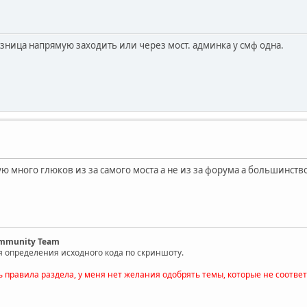
разница напрямую заходить или через мост. админка у смф одна.
ю много глюков из за самого моста а не из за форума а большинств
ommunity Team
я определения исходного кода по скриншоту.
ь правила раздела, у меня нет желания одобрять темы, которые не соотве