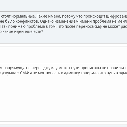
а стоят нормальные. Такие имена, потому что происходит шифрован
е было конфликтов. Однако изменением имени проблема не меняетс
Я так понимаю проблема в том, что после переноса смф не может ра
го какие идеи еще есть?
м напрямую,а не через джумлу.может пути прописаны не правильн
ла джумла + СМФ,я не мог попасть в админку,говорило что путь в ад