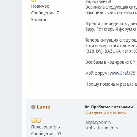
Здраствуйте!
Новичок
Возникла следующая ситуа
накопилось достаточно 
Сообщения: 7
Записан
Я решил переделать движо
базу. Тот старый форум сн
Теперь ситуация следующа
хотя номер этого вложени
"328_DVJ_BAZUKA_rarb197
Все базы в кодировке CP_
мой форум:
www.GrafX75.
Прошу помочь и разъяснит
Lamo
Re: Проблема с аттачами...
12 августа 2007, 05:16:13
phpMyAdmin
Пользователь
smf_attachments
Сообщения: 53