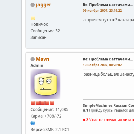
jagger
Re: Проблема с аттачами...
09 ноября 2007, 23:19:22
а причем тут это? какая 
Новичок
Сообщения: 32
Записан
Mavn
Re: Проблема с аттачами...
10 ноября 2007, 00:28:02
Admin
разница большая! Зачасту
SimpleMachines Russian C
Сообщения: 11,085
п.1
Пройду курсы гадалок дл
Карма: +708/-72
п.2
У вас нет желания читат
Версия SMF: 2.1 RC1