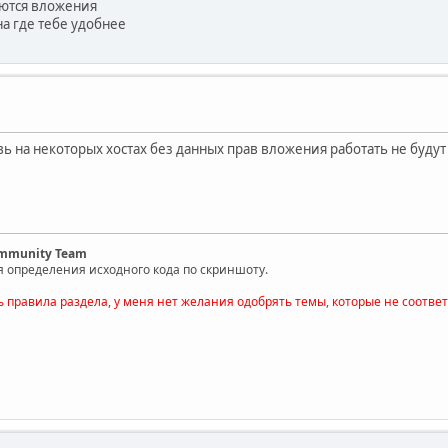
аются вложения
на где тебе удобнее
вь на некоторых хостах без данных прав вложения работать не будут
ommunity Team
я определения исходного кода по скриншоту.
ь правила раздела, у меня нет желания одобрять темы, которые не соотве