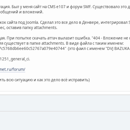
ция. Был у меня сайт на CMS e107 и форум SMF. Существовало это д
сообщений и вложений.
к сайта под Joomla. Сделал это все дело в Денвере, интегрировал S
ес, оставив папку attachments.
я. При попытке скачать аттач вылазит ошибка. "404 - Вложение не
я существует в папке attachments. В виде файла с таким именем:
c5768db6ee60c52767a079e40744" (это фаил с именем "DVJ BAZUKA.
1251_general_ci.
net.ru/forum/
ь всю ситуацию и как это дело всё исправить)