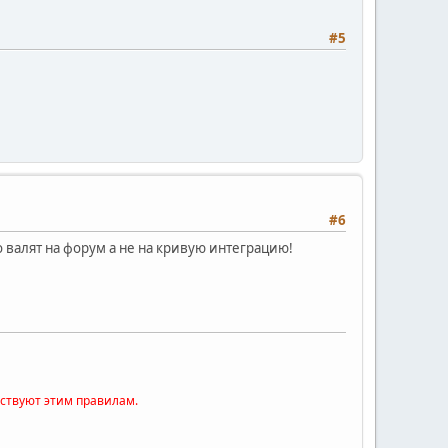
#5
#6
о валят на форум а не на кривую интеграцию!
тствуют этим правилам.