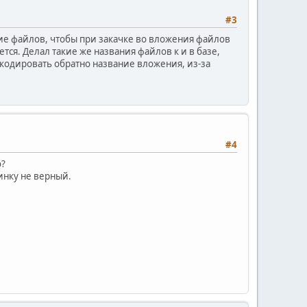
#3
ие файлов, чтобы при закачке во вложения файлов
я. Делал такие же названия файлов к и в базе,
скодировать обратно название вложения, из-за
#4
о?
минку не верный.