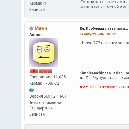
Смотри как в базе назыв
Карма: -1
и как в папке, меняй име
Записан
Mavn
Re: Проблема с аттачами...
14 августа 2007, 18:35:15
Admin
chmod 777 на папку поста
SimpleMachines Russian C
Сообщения: 11,085
п.1
Пройду курсы гадалок дл
Карма: +708/-72
п.2
У вас нет желания читат
Версия SMF: 2.1 RC1
Тема оформления:
Стандартная
Записан