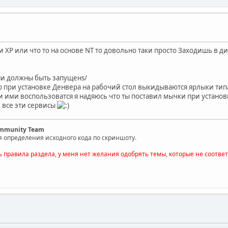
сли ХР или что то на основе NT то довольно таки просто Заходишь в 
ни должны быть запущенs/
ю при установке Денвера на рабочий стол выкидываются ярлыки типа
и ими воспользоватся я надяюсь что ты поставил мычки при установ
ь все эти сервисы
ommunity Team
я определения исходного кода по скриншоту.
ь правила раздела, у меня нет желания одобрять темы, которые не соотве