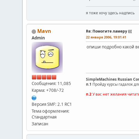
я тоже хочу здесь надпись
Mavn
Re: Помогите ламеру (((
22 января 2006, 19:01:41
Admin
опиши подробно какой ве
SimpleMachines Russian C
Сообщения: 11,085
п.1
Пройду курсы гадалок дл
Карма: +708/-72
п.2
У вас нет желания читат
Версия SMF: 2.1 RC1
Тема оформления:
Стандартная
Записан