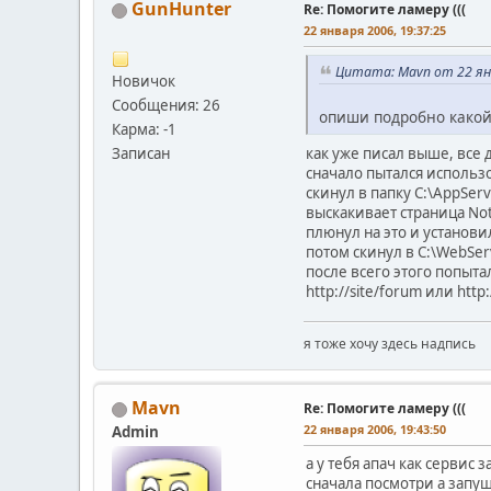
GunHunter
Re: Помогите ламеру (((
22 января 2006, 19:37:25
Цитата: Mavn от 22 янв
Новичок
Сообщения: 26
опиши подробно какой 
Карма: -1
как уже писал выше, все
Записан
сначало пытался использо
скинул в папку C:\AppSer
выскакивает страница No
плюнул на это и установи
потом скинул в C:\WebSer
после всего этого попыт
http://site/forum или http:
я тоже хочу здесь надпись
Mavn
Re: Помогите ламеру (((
22 января 2006, 19:43:50
Admin
а у тебя апач как сервис
сначала посмотри а запущ