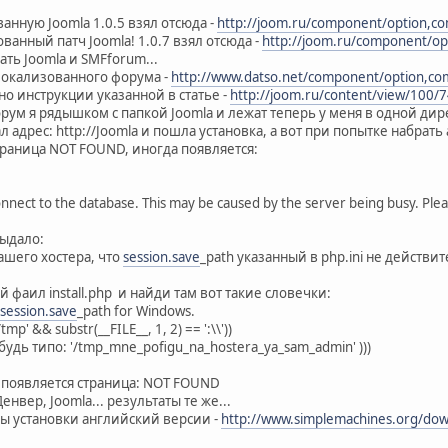
анную Joomla 1.0.5 взял отсюда -
http://joom.ru/component/option,com
ванный патч Joomla! 1.0.7 взял отсюда -
http://joom.ru/component/opt
ть Joomla и SMFforum...
 локализованного форума -
http://www.datso.net/component/option,com_
сно инструкции указанной в статье -
http://joom.ru/content/view/100/7
ум я рядышком с папкой Joomla и лежат теперь у меня в одной дире
 адрес: http://Joomla и пошла установка, а вот при попытке набрать ад
траница NOT FOUND, иногда появляется:
nnect to the database. This may be caused by the server being busy. Pleas
ыдало:
ашего хостера, что
session.save
_path указанный в php.ini не действит
 фаил install.php и найди там вот такие словечки:
session.save
_path for Windows.
/tmp' && substr(__FILE__, 1, 2) == ':\\'))
ибудь типо: '/tmp_mne_pofigu_na_hostera_ya_sam_admin' )))
, появляется страница: NOT FOUND
нвер, Joomla... результаты те же...
ы установки английский версии -
http://www.simplemachines.org/do