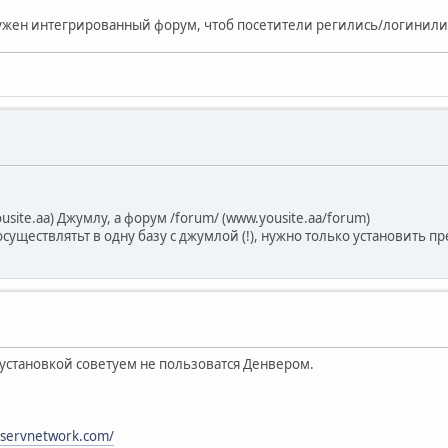
нужен интегрированный форум, чтоб посетители регились/логинились
site.aa) Джумлу, а форум /forum/ (www.yousite.aa/forum)
существлятьт в одну базу с джумлой (!), нужно только установить пр
установкой советуем не пользоватся Денвером.
pservnetwork.com/