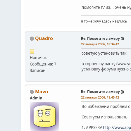
помогите плиз... очень 
я тоже хочу здесь надпись
Quadro
Re: Помогите ламеру (((
22 января 2006, 18:34:42
советую установить так:
Новичок
в корневюу папку (www.you
Сообщения: 7
установку форума нужно о
Записан
Mavn
Re: Помогите ламеру (((
22 января 2006, 18:45:42
Admin
Во избежании проблем с 
Советуем использовать
1. APPSERV
http://www.ap