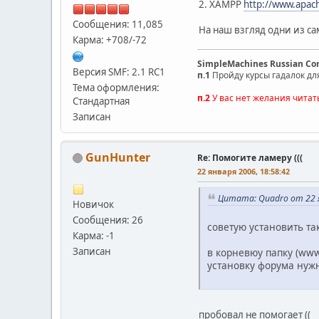
2. XAMPP
http://www.apac
Сообщения: 11,085
На наш взгляд одни из са
Карма: +708/-72
SimpleMachines Russian C
Версия SMF: 2.1 RC1
п.1
Пройду курсы гадалок дл
Тема оформления:
п.2
У вас нет желания читат
Стандартная
Записан
GunHunter
Re: Помогите ламеру (((
22 января 2006, 18:58:42
Цитата: Quadro от 22 я
Новичок
Сообщения: 26
советую установить так
Карма: -1
Записан
в корневюу папку (www.
установку форума нужн
пробовал не помогает ((