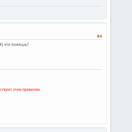
#4
й) что ложешь?
тствуют этим правилам.