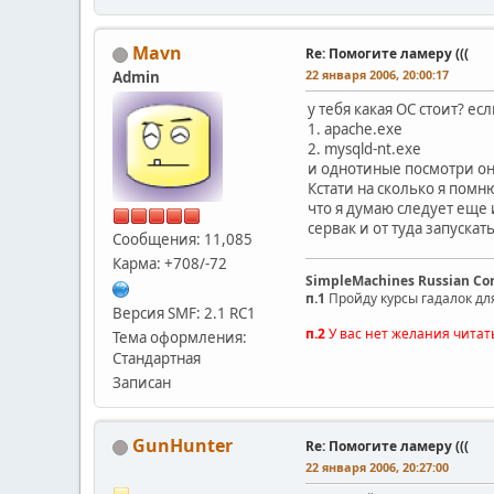
Mavn
Re: Помогите ламеру (((
22 января 2006, 20:00:17
Admin
у тебя какая ОС стоит? е
1. apache.exe
2. mysqld-nt.exe
и однотиные посмотри о
Кстати на сколько я помн
что я думаю следует еще 
сервак и от туда запускат
Сообщения: 11,085
Карма: +708/-72
SimpleMachines Russian C
п.1
Пройду курсы гадалок дл
Версия SMF: 2.1 RC1
п.2
У вас нет желания читат
Тема оформления:
Стандартная
Записан
GunHunter
Re: Помогите ламеру (((
22 января 2006, 20:27:00