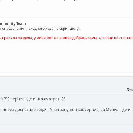
ommunity Team
я определения исходного кода по скриншоту.
ь правила раздела, у меня нет желания одобрять темы, которые не соотве
Пос
еть??? вернее где и что смотреть??
л через диспетчер задач, Апач запущен как сервис... а Мускул где и 