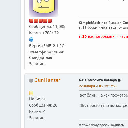
SimpleMachines Russian C
Сообщения: 11,085
п.1
Пройду курсы гадалок дл
Карма: +708/-72
п.2
У вас нет желания читат
Версия SMF: 2.1 RC1
Тема оформления:
Стандартная
Записан
GunHunter
Re: Помогите ламеру (((
22 января 2006, 19:52:50
вот блин... а как посмотр
Новичок
Сообщения: 26
ЗЫ. просто тупо посмотре
Карма: -1
Записан
я тоже хочу здесь надпись