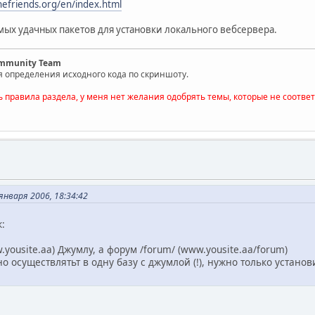
hefriends.org/en/index.html
мых удачных пакетов для установки локального вебсервера.
ommunity Team
я определения исходного кода по скриншоту.
ь правила раздела, у меня нет желания одобрять темы, которые не соотве
нваря 2006, 18:34:42
:
yousite.aa) Джумлу, а форум /forum/ (www.yousite.aa/forum)
о осуществлятьт в одну базу с джумлой (!), нужно только установ