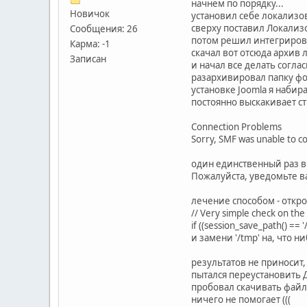
начнем по порядку...
Новичок
установил себе локализов
сверху поставил Локализо
Сообщения: 26
потом решил интегрирова
Карма: -1
скачал вот отсюда архив
Записан
и начал все делать согла
разархивировал папку фор
установке Joomla я набирал
постоянно выскакивает с
Connection Problems
Sorry, SMF was unable to co
один единственный раз в
Пожалуйста, уведомьте в
лечение способом - открой
// Very simple check on the
if ((session_save_path() == '
и замени '/tmp' на, что н
результатов не приносит
пытался переустановить Де
пробовал скачивать файл
ничего не помогает (((