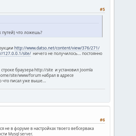
#5
 путей) что ложешь?
трукции
http://www.datso.net/content/view/376/271/
//127.0.0.1/site/
ничего не получилось... постоянно
троке браузера http://site и установил Joomla
home/site/www/forum набрал в адресе
 то что писал уже выше...
#6
ся не в форуме в настройках твоего вебсервака
сти Mysql server.