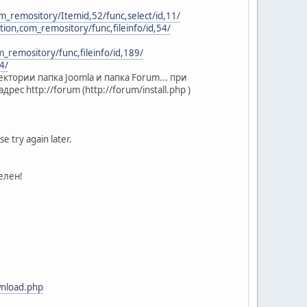
_remository/Itemid,52/func,select/id,11/
ion,com_remository/func,fileinfo/id,54/
remository/func,fileinfo/id,189/
4/
ктории папка Joomla и папка Forum... при
рес http://forum (http://forum/install.php )
e try again later.
елен!
wnload.php