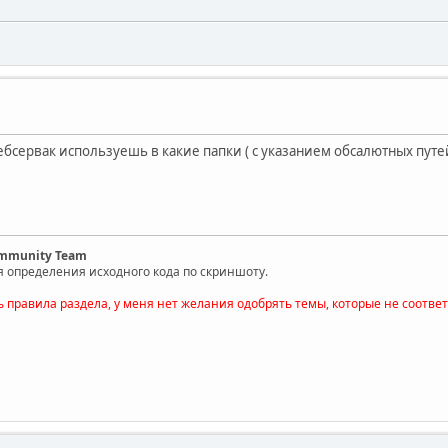
бсервак используешь в какие папки ( с указанием обсалютных путе
ommunity Team
я определения исходного кода по скриншоту.
ь правила раздела, у меня нет желания одобрять темы, которые не соотве