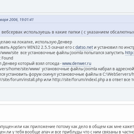
аря 2006, 19:01:41
вебсервак используешь в какие папки ( с указанием обсалютных
 делаю на локалке, использую Денвер
вать AppServ WIN32 2.5.5 скачал его с
datso.net
и установил по инс
v/www/site все установочные файлы Joomla попытался запустить
http:
t Found
л Денвер который взял отсюда -
www.denwer.ru
vers/home/site/www/ установочные файлы Joomla набрал в адресной с
ался установить форум скинул установочные файлы в C:\WebServers/
//site/forum/install.php или http://site/forum/indexl.php а в ответ все
 запущен или как приложение потому как дело в общем как мне кажет
ен ли у тебя вообще апач и все приблуды что с ним связаны в частно