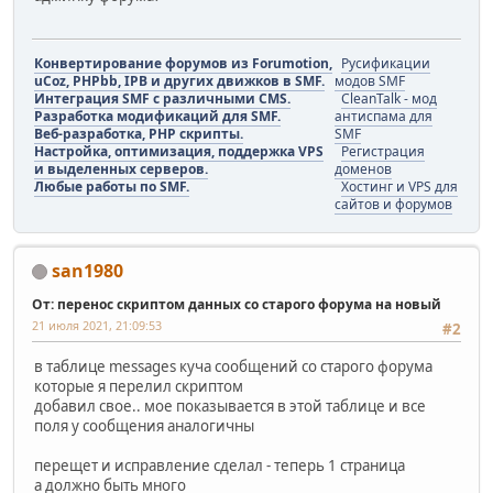
Конвертирование форумов из Forumotion,
Русификации
uCoz, PHPbb, IPB и других движков в SMF.
модов SMF
Интеграция SMF с различными CMS.
CleanTalk - мод
Разработка модификаций для SMF.
антиспама для
Веб-разработка, PHP скрипты.
SMF
Настройка, оптимизация, поддержка VPS
Регистрация
и выделенных серверов.
доменов
Любые работы по SMF.
Хостинг и VPS для
сайтов и форумов
san1980
От: перенос скриптом данных со старого форума на новый
21 июля 2021, 21:09:53
#2
в таблице messages куча сообщений со старого форума
которые я перелил скриптом
добавил свое.. мое показывается в этой таблице и все
поля у сообщения аналогичны
перещет и исправление сделал - теперь 1 страница
а должно быть много