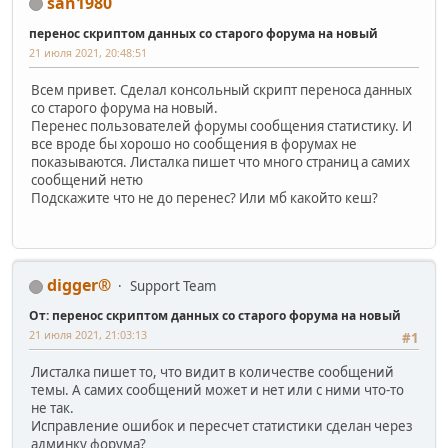
san1980
перенос скриптом данных со старого форума на новый
21 июля 2021, 20:48:51
Всем привет. Сделал консольный скрипт переноса данных
со старого форума на новый.
Перенес пользователей форумы сообщения статистику. И
все вроде бы хорошо но сообщения в форумах не
показываются. Листалка пишет что много страниц а самих
сообщений нетю
Подскажите что не до перенес? Или мб какойто кеш?
digger®
Support Team
От: перенос скриптом данных со старого форума на новый
21 июля 2021, 21:03:13
#1
Листалка пишет то, что видит в количестве сообщений
темы. А самих сообщений может и нет или с ними что-то
не так.
Исправление ошибок и пересчет статистики сделан через
админку форума?