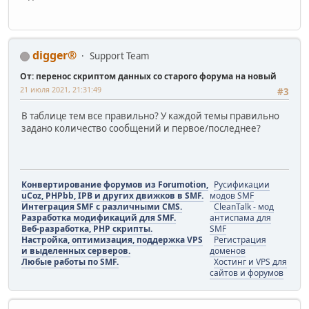
digger®
Support Team
От: перенос скриптом данных со старого форума на новый
21 июля 2021, 21:31:49
#3
В таблице тем все правильно? У каждой темы правильно
задано количество сообщений и первое/последнее?
Конвертирование форумов из Forumotion,
Русификации
uCoz, PHPbb, IPB и других движков в SMF.
модов SMF
Интеграция SMF с различными CMS.
CleanTalk - мод
Разработка модификаций для SMF.
антиспама для
Веб-разработка, PHP скрипты.
SMF
Настройка, оптимизация, поддержка VPS
Регистрация
и выделенных серверов.
доменов
Любые работы по SMF.
Хостинг и VPS для
сайтов и форумов