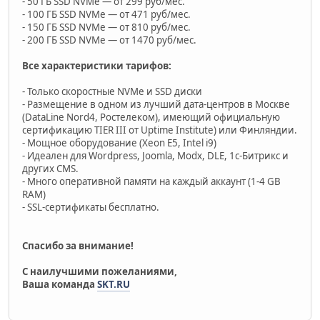
- 50 ГБ SSD NVMe — от 299 руб/мес.
- 100 ГБ SSD NVMe — от 471 руб/мес.
- 150 ГБ SSD NVMe — от 810 руб/мес.
- 200 ГБ SSD NVMe — от 1470 руб/мес.
Все характеристики тарифов:
- Только скоростные NVMe и SSD диски
- Размещение в одном из лучший дата-центров в Москве
(DataLine Nord4, Ростелеком), имеющий официальную
сертификацию TIER III от Uptime Institute) или Финляндии.
- Мощное оборудование (Xeon E5, Intel i9)
- Идеален для Wordpress, Joomla, Modx, DLE, 1c-Битрикс и
других CMS.
- Много оперативной памяти на каждый аккаунт (1-4 GB
RAM)
- SSL-сертификаты бесплатно.
Спасибо за внимание!
С наилучшими пожеланиями,
Ваша команда
SKT.RU