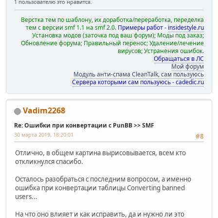
1 пользователю это нравится.
Верстка тем по шаблону, их доработка/переработка, переделка
тем с версии smf 1.1 на smf 2.0.
Примеры работ -
insidestyle.ru
Установка модов (заточка под ваш форум); Моды под заказ;
Обновление форума; Правильный перенос; Удаление/лечение
вирусов; Устранения ошибок.
Обращаться в ЛС
Мой форум
Модуль анти-спама CleanTalk, сам пользуюсь
Сервера которыми сам пользуюсь - cadedic.ru
Vadim2268
Re: Ошибки при конвертации с PunBB >> SMF
30 марта 2019, 18:20:01
#8
Отлично, в общем картина вырисовывается, всем кто
откликнулся спасибо.
Осталось разобраться с последним вопросом, а именно
ошибка при конвертации таблицы Converting banned
users...
На что оно влияет и как исправить, да и нужно ли это