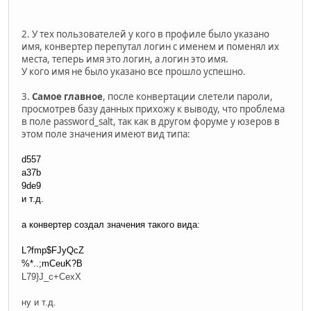
2. У тех пользователей у кого в профиле было указано
имя, конвертер перепутал логин с именем и поменял их
места, теперь имя это логин, а логин это имя.
У кого имя не было указано все прошло успешно.
3.
Самое главное
, после конвертации слетели пароли,
просмотрев базу данных прихожу к выводу, что проблема
в поле password_salt, так как в другом форуме у юзеров в
этом поле значения имеют вид типа:
d557
a37b
9de9
и т.д.
а конвертер создал значения такого вида:
L?fmp$FJyQcZ
%*..;mCeuK?B
L79}J_c+CexX
ну и т.д.