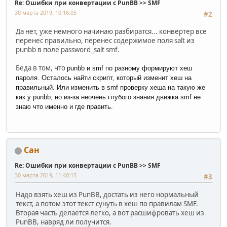
Re: Ошибки при конвертации с PunBB >> SMF
30 марта 2019, 10:16:05
#2
Да нет, уже немного начинаю разбиратся... конвертер все
перенес правильно, перенес содержимое поля salt из
punbb в поле password_salt smf.
Беда в том, что
punbb и smf по разному формируют хеш
пароля. Осталось найти скрипт, который изменит хеш на
правильный. Или изменить в
smf проверку хеша на такую же
как у
punbb, но из-за неочень глубого знания движка smf не
знаю что именно и где править.
Сан
Re: Ошибки при конвертации с PunBB >> SMF
30 марта 2019, 11:40:15
#3
Надо взять хеш из PunBB, достать из него нормальный
текст, а потом этот текст сунуть в хеш по правилам SMF.
Вторая часть делается легко, а вот расшифровать хеш из
PunBB, навряд ли получится.