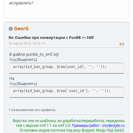
исправлять?
GeorG
Re: Ошибки при конвертации с PunBB >> SMF
30 марта 2019, 18:35:14
#9
В файле punbb_to_smf.sql
Код
Выделить
array($id_ban_group, $row[user_id], '', ''));
На
Код
Выделить
array($id_ban_group, $row['user_id'], '', ''));
1 пользователю это нравится.
Верстка тем по шаблону, их доработка/переработка, переделка
тем с версии smf 1.1 на smf 2.0.
Примеры работ -
insidestyle.ru
Установка модов (заточка под ваш форум); Моды под заказ;