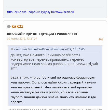
Японские сканворды и судоку на www.jscan.ru
kak2z
Re: Ошибки при конвертации с PunBB >> SMF
30 марта 2019, 13:21:34
#4
Цитата: Vadim2268 от 30 марта 2019, 10:16:05
Да нет, уже немного начинаю разбиратся...
конвертер все перенес правильно, перенес
содержимое поля salt из punbb в поле password_salt
smf.
Беда в том, что
punbb и smf по разному формируют
хеш пароля. Осталось найти скрипт, который изменит
хеш на правильный. Или изменить в
smf проверку
хеша на такую же как у
punbb, но из-за неочень
глубого знания движка smf не знаю что именно и где
править.