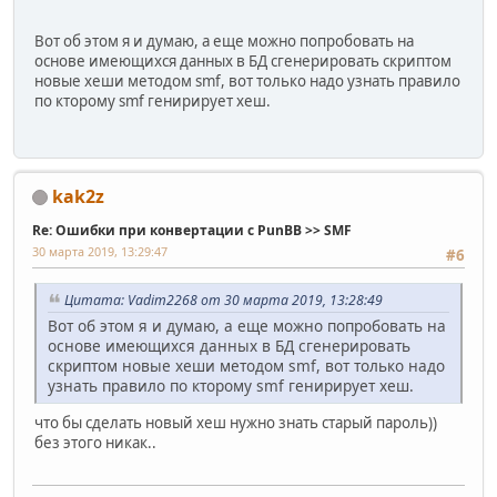
Вот об этом я и думаю, а еще можно попробовать на
основе имеющихся данных в БД сгенерировать скриптом
новые хеши методом smf, вот только надо узнать правило
по кторому smf генирирует хеш.
kak2z
Re: Ошибки при конвертации с PunBB >> SMF
30 марта 2019, 13:29:47
#6
Цитата: Vadim2268 от 30 марта 2019, 13:28:49
Вот об этом я и думаю, а еще можно попробовать на
основе имеющихся данных в БД сгенерировать
скриптом новые хеши методом smf, вот только надо
узнать правило по кторому smf генирирует хеш.
что бы сделать новый хеш нужно знать старый пароль))
без этого никак..