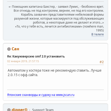
«- Помощник капитана Бакстер, - заявил Лумис, - безбожно врет.
Все отнюдь не под контролем, вернее, не под его контролем.
Корабль захвачен представителями небелковой формы
разумной жизни, которые маскируются под обслуживающих
роботов, а некоторые даже не делают и этого...»
«То, что у тебя есть, лечится антибиотиками» (nowhere man,
1995)
В телеге
Сан
Re: Какуюверсию smf 2.0 установить
02 января 2019, 21:57:15
#2
Автоматом у хостера тоже не рекомендую ставить. Лучше
2.0.15 с офф.сайта.
Японские сканворды и судоку на www.jscan.ru
digger®
Support Team