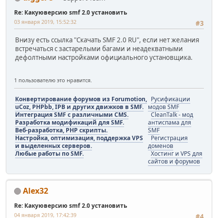
Re: Какуюверсию smf 2.0 установить
03 января 2019, 15:52:32
#3
Внизу есть ссылка "Скачать SMF 2.0 RU", если нет желания
встречаться с застарелыми багами и неадекватными
дефолтными настройками официального установщика.
1 пользователю это нравится.
Конвертирование форумов из Forumotion,
Русификации
uCoz, PHPbb, IPB и других движков в SMF.
модов SMF
Интеграция SMF с различными CMS.
CleanTalk - мод
Разработка модификаций для SMF.
антиспама для
Веб-разработка, PHP скрипты.
SMF
Настройка, оптимизация, поддержка VPS
Регистрация
и выделенных серверов.
доменов
Любые работы по SMF.
Хостинг и VPS для
сайтов и форумов
Alex32
Re: Какуюверсию smf 2.0 установить
04 января 2019, 17:42:39
#4