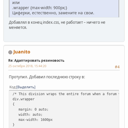
или
.wrapper {max-width: 900px;}
Циферки, естественно, замените на свои.
Добавлял в конец index.css, не работает – ничего не
меняется.
Juanito
Re: Адаптировать резиновость
25 октября 2018, 15:44:20
#4
Протупил. Добавил последнюю строку в:
Код
Выделить
/* This division wraps the entire forum when a forum widt
div.wrapper
{
margin: 0 auto;
width: auto;
max-width: 1600px
}