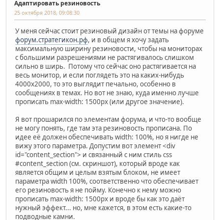
Адаптировать резиновость
25 октября 2018, 09:08:30
У меня сейчас стоит резиновый дизайн от темы на форуме
форум.стратегикон.рф
, и в общем я хочу задать
максимальную ширину резиновости, чтобы на мониторах
с большими разрешениями не растягивалось слишком
сильно в ширь. Потому что сейчас оно растягивается на
весь монитор, и если поглядеть это на каких-нибудь
4000х2000, то это выглядит печально, особенно в
сообщениях в темах. Но вот не знаю, куда именно лучше
прописать max-width: 1500px (или другое значение).
Я вот прошарился по элементам форума, и что-то вообще
не могу понять, где там эта резиновость прописана. По
идее её должен обеспечивать width: 100%, но я нигде не
вижу этого параметра. Допустим вот элемент <div
id="content_section"> и связанный с ним стиль css
#content_section (см. скриншот), который вроде как
является общим и целым взятым блоком, не имеет
параметра width 100%, соответственно что обеспечивает
его резиновость я не пойму. Конечно к нему можно
прописать max-width: 1500px и вроде бы как это даёт
нужный эффект... но, мне кажется, в этом есть какие-то
подводные камни.