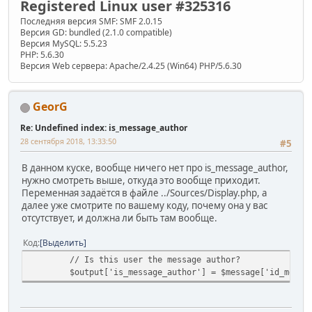
Registered Linux user #325316
Последняя версия SMF: SMF 2.0.15
Версия GD: bundled (2.1.0 compatible)
Версия MySQL: 5.5.23
PHP: 5.6.30
Версия Web сервера: Apache/2.4.25 (Win64) PHP/5.6.30
GeorG
Re: Undefined index: is_message_author
28 сентября 2018, 13:33:50
#5
В данном куске, вообще ничего нет про is_message_author,
нужно смотреть выше, откуда это вообще приходит.
Переменная задаётся в файле ../Sources/Display.php, а
далее уже смотрите по вашему коду, почему она у вас
отсутствует, и должна ли быть там вообще.
Код
Выделить
// Is this user the message author?
$output['is_message_author'] = $message['id_membe