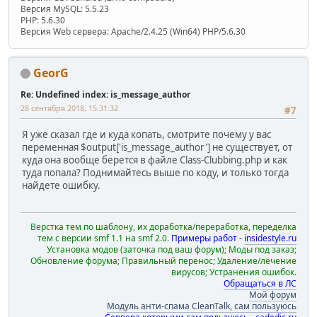
Версия MySQL: 5.5.23
PHP: 5.6.30
Версия Web сервера: Apache/2.4.25 (Win64) PHP/5.6.30
GeorG
Re: Undefined index: is_message_author
28 сентября 2018, 15:31:32
#7
Я уже сказал где и куда копать, смотрите почему у вас
переменная $output['is_message_author'] не существует, от
куда она вообще берется в файле Class-Clubbing.php и как
туда попала? Поднимайтесь выше по коду, и только тогда
найдете ошибку.
Верстка тем по шаблону, их доработка/переработка, переделка
тем с версии smf 1.1 на smf 2.0.
Примеры работ -
insidestyle.ru
Установка модов (заточка под ваш форум); Моды под заказ;
Обновление форума; Правильный перенос; Удаление/лечение
вирусов; Устранения ошибок.
Обращаться в ЛС
Мой форум
Модуль анти-спама CleanTalk, сам пользуюсь