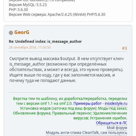
Версия MySQL: 5.5.23
PHP: 5.6.30
Версия Web сервера: Apache/2.4.25 (Win64) PHP/5.6.30
GeorG
Re: Undefined index: is_message_author
28 сентября 2018, 11:56:50
#3
Смотрите вывод массива $output. В нем отсутствует ключ
is_message_author (возможно при определённых
обстоятельствах, а может и всегда, это нужно проверять).
Ищите выше по коду, где у вас заполняется массив, и
почему туда не попадают данные.
Верстка тем по шаблону, их доработка/переработка, переделка
тем с версии smf 1.1 на smf 2.0.
Примеры работ -
insidestyle.ru
Установка модов (заточка под ваш форум); Моды под заказ;
Обновление форума; Правильный перенос; Удаление/лечение
вирусов; Устранения ошибок.
Обращаться в ЛС
Мой форум
Модуль анти-спама CleanTalk, сам пользуюсь