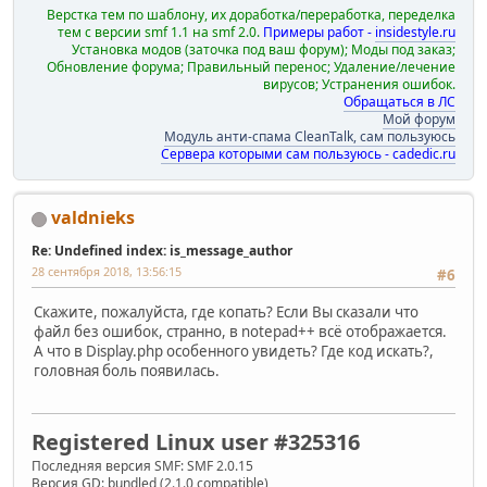
Верстка тем по шаблону, их доработка/переработка, переделка
тем с версии smf 1.1 на smf 2.0.
Примеры работ -
insidestyle.ru
Установка модов (заточка под ваш форум); Моды под заказ;
Обновление форума; Правильный перенос; Удаление/лечение
вирусов; Устранения ошибок.
Обращаться в ЛС
Мой форум
Модуль анти-спама CleanTalk, сам пользуюсь
Сервера которыми сам пользуюсь - cadedic.ru
valdnieks
Re: Undefined index: is_message_author
28 сентября 2018, 13:56:15
#6
Скажите, пожалуйста, где копать? Если Вы сказали что
файл без ошибок, странно, в notepad++ всё отображается.
А что в Display.php особенного увидеть? Где код искать?,
головная боль появилась.
Registered Linux user #325316
Последняя версия SMF: SMF 2.0.15
Версия GD: bundled (2.1.0 compatible)