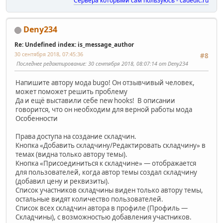
Сервера которыми сам пользуюсь - cadedic.ru
Deny234
Re: Undefined index: is_message_author
30 сентября 2018, 07:45:36
#8
Последнее редактирование
: 30 сентября 2018, 08:07:14 от Deny234
Напишите автору мода bugo! Он отзывчивый человек,
может поможет решить проблему
Да и ещё выставили себе new hooks! В описании
говорится, что он необходим для верной работы мода
Особенности
Права доступа на создание складчин.
Кнопка «Добавить складчину/Редактировать складчину» в
темах (видна только автору темы).
Кнопка «Присоединиться к складчине» — отображается
для пользователей, когда автор темы создал складчину
(добавил цену и реквизиты).
Список участников складчины виден только автору темы,
остальные видят количество пользователей.
Список всех складчин автора в профиле (Профиль —
Складчины), с возможностью добавления участников.