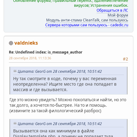
Обновление форума; Правильный перенос; Удаление/лечение
вирусов; Устранения ошибок.
Обращаться в ЛС
Мой форум
Модуль анти-спама CleanTalk, сам пользуюсь
Сервера которыми сам пользуюсь - cadedic.ru
valdnieks
Re: Undefined index: is_message_author
28 сентября 2018, 11:13:36
#2
Цитата: GeorG от 28 сентября 2018, 10:51:42
Ну так смотрите в коде, почему у вас переменная
неопределенна? Ищите место где она попадает в
массив и где вызывается.
Где это можно увидеть? Можно покопаться и найти, но это
так долго, а хочется по-быстрее. На то и помощь.
(извините за такой филологический разброс)
Цитата: GeorG от 28 сентября 2018, 10:51:42
Вызывается она как минимум в файле
Display.template.php, а почему не попадает туда,