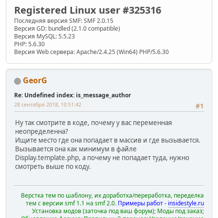
Registered Linux user #325316
Последняя версия SMF: SMF 2.0.15
Версия GD: bundled (2.1.0 compatible)
Версия MySQL: 5.5.23
PHP: 5.6.30
Версия Web сервера: Apache/2.4.25 (Win64) PHP/5.6.30
GeorG
Re: Undefined index: is_message_author
28 сентября 2018, 10:51:42
#1
Ну так смотрите в коде, почему у вас переменная
неопределенна?
Ищите место где она попадает в массив и где вызывается.
Вызывается она как минимум в файле
Display.template.php, а почему не попадает туда, нужно
смотреть выше по коду.
Верстка тем по шаблону, их доработка/переработка, переделка
тем с версии smf 1.1 на smf 2.0.
Примеры работ -
insidestyle.ru
Установка модов (заточка под ваш форум); Моды под заказ;