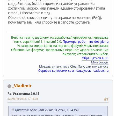
создайте там, бывает прямо из панели управления
хостингом можно, или панели администрирования (типа
cPanel, DirectAdmin и.т.д).
Обычно об способах пишут в справке на хостинге (FAQ),
почитайте там, или спросите в сапорте хостинга.
Верстка тем по шаблону, их доработка/переработка, переделка
тем с версии smf 1.1 на smf 2.0.
Примеры работ -
insidestyle.ru
Установка модов (заточка под ваш форум); Моды под заказ;
Обновление форума; Правильный перенос; Удаление/лечение
вирусов; Устранения ошибок.
Обращаться в ЛС
Мой форум
Модуль анти-спама CleanTalk, сам пользуюсь
Сервера которыми сам пользуюсь - cadedic.ru
_Vladimir
Re: Установка 2.0.15
22 июня 2018, 17:16:35
#7
Цитата: GeorG от 22 июня 2018, 13:43:18
Зависит от вашего хостинга и ваших инструментов