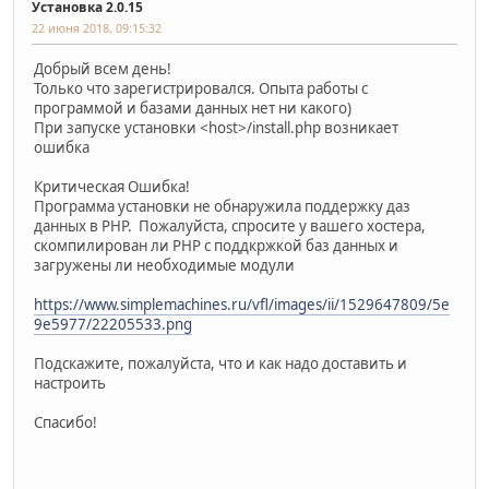
Установка 2.0.15
22 июня 2018, 09:15:32
Добрый всем день!
Только что зарегистрировался. Опыта работы с
программой и базами данных нет ни какого)
При запуске установки <host>/install.php возникает
ошибка
Критическая Ошибка!
Программа установки не обнаружила поддержку даз
данных в PHP. Пожалуйста, спросите у вашего хостера,
скомпилирован ли PHP с поддкржкой баз данных и
загружены ли необходимые модули
https://www.simplemachines.ru/vfl/images/ii/1529647809/5e
9e5977/22205533.png
Подскажите, пожалуйста, что и как надо доставить и
настроить
Спасибо!