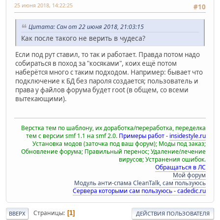
25 июня 2018, 14:22:25
#10
Цитата: Сан от 22 июня 2018, 21:03:15
Как после такого не верить в чудеса?
Если под рут ставил, то так и работает. Правда потом надо
собираться в поход за "косяками", коих ещё потом
наберётся много с таким подходом. Например: бывает что
подключение к БД без пароля создается; пользователь и
права у файлов форума будет root (в общем, со всеми
вытекающими).
Верстка тем по шаблону, их доработка/переработка, переделка
тем с версии smf 1.1 на smf 2.0.
Примеры работ -
insidestyle.ru
Установка модов (заточка под ваш форум); Моды под заказ;
Обновление форума; Правильный перенос; Удаление/лечение
вирусов; Устранения ошибок.
Обращаться в ЛС
Мой форум
Модуль анти-спама CleanTalk, сам пользуюсь
Сервера которыми сам пользуюсь - cadedic.ru
Страницы
1
ВВЕРХ
ДЕЙСТВИЯ ПОЛЬЗОВАТЕЛЯ