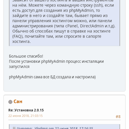
на нём. Можете через командную строку (ssh), если
есть доступ для создания из phpMyAdmin, то
зайдите в него и создайте там, бывает прямо из
панели управления хостингом можно, или панели
администрирования (типа cPanel, DirectAdmin и.т.д).
Обычно об способах пишут в справке на хостинге
(FAQ), почитайте там, или спросите в сапорте
хостинга.
Большое спасибо!
После установки phpMyAdmin процесс инсталяции
запустился
phpMyAdmin сама все БД создала и настроила)
Сан
Re: Установка 2.0.15
22 июня 2018, 21:03:15
#8
Цитата: _Vladimir от 22 июня 2018, 17:16:35