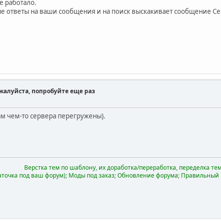
е работало.
ые ответы на ваши сообщения и на поиск выскакивает сообщение С
ожалуйста, попробуйте еще раз
там чем-то сервера перегружены).
Верстка тем по шаблону, их доработка/переработка, переделка тем 
аточка под ваш форум); Моды под заказ; Обновление форума; Правильный