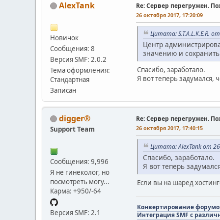
AlexTank
Re: Сервер перегружен. П
26 октября 2017, 17:20:09
Цитата: S.T.A.L.K.E.R. о
Новичок
Центр администрирова
Сообщения: 8
значению и сохранить
Версия SMF: 2.0.2
Спасибо, заработало.
Тема оформления:
Я вот теперь задумался, 
Стандартная
Записан
digger®
Re: Сервер перегружен. П
26 октября 2017, 17:40:15
Support Team
Цитата: AlexTank от 26
Спасибо, заработало.
Сообщения: 9,996
Я вот теперь задумалс
Я не гинеколог, но
посмотреть могу...
Если вы на шаред хостинге
Карма: +950/-64
Конвертирование форумов 
Версия SMF: 2.1
Интеграция SMF с различ