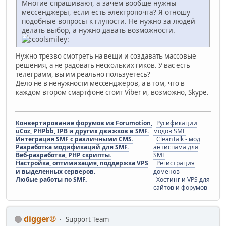
Многие спрашивают, а зачем вообще нужны
мессенджеры, если есть электропочта? Я отношу
подобные вопросы к глупости. Не нужно за людей
делать выбор, а нужно давать возможности.
Нужно трезво смотреть на вещи и создавать массовые
решения, а не радовать нескольких гиков. У вас есть
телеграмм, вы им реально пользуетесь?
Дело не в ненужности мессенджеров, а в том, что в
каждом втором смартфоне стоит Viber и, возможно, Skype.
Конвертирование форумов из Forumotion,
Русификации
uCoz, PHPbb, IPB и других движков в SMF.
модов SMF
Интеграция SMF с различными CMS.
CleanTalk - мод
Разработка модификаций для SMF.
антиспама для
Веб-разработка, PHP скрипты.
SMF
Настройка, оптимизация, поддержка VPS
Регистрация
и выделенных серверов.
доменов
Любые работы по SMF.
Хостинг и VPS для
сайтов и форумов
digger®
Support Team