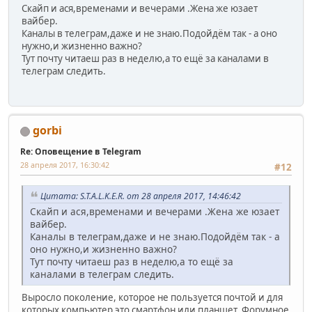
Скайп и ася,временами и вечерами .Жена же юзает
вайбер.
Каналы в телеграм,даже и не знаю.Подойдём так - а оно
нужно,и жизненно важно?
Тут почту читаеш раз в неделю,а то ещё за каналами в
телеграм следить.
gorbi
Re: Оповещение в Telegram
28 апреля 2017, 16:30:42
#12
Цитата: S.T.A.L.K.E.R. от 28 апреля 2017, 14:46:42
Скайп и ася,временами и вечерами .Жена же юзает
вайбер.
Каналы в телеграм,даже и не знаю.Подойдём так - а
оно нужно,и жизненно важно?
Тут почту читаеш раз в неделю,а то ещё за
каналами в телеграм следить.
Выросло поколение, которое не пользуется почтой и для
которых компьютер это смартфон или планшет. Форумное