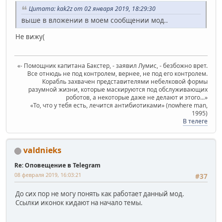
Цитата: kak2z от 02 января 2019, 18:29:30
выше в вложении в моем сообщении мод..
Не вижу(
«- Помощник капитана Бакстер, - заявил Лумис, - безбожно врет.
Все отнюдь не под контролем, вернее, не под его контролем.
Корабль захвачен представителями небелковой формы
разумной жизни, которые маскируются под обслуживающих
роботов, а некоторые даже не делают и этого...»
«То, что у тебя есть, лечится антибиотиками» (nowhere man,
1995)
В телеге
valdnieks
Re: Оповещение в Telegram
08 февраля 2019, 16:03:21
#37
До сих пор не могу понять как работает данный мод.
Ссылки иконок кидают на начало темы.