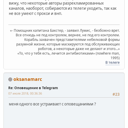
вижу, что некоторые авторы разрекламированных
каналов, наоборот, собираются из телеги уходить, так как
не все умеют с прокси и внп.
«- Помощник капитана Бакстер, - заявил Лумис, - безбожно врет.
Все отнюдь не под контролем, вернее, не под его контролем.
Корабль захвачен представителями небелковой формы
разумной жизни, которые маскируются под обслуживающих
роботов, а некоторые даже не делают и этого...»
«То, что у тебя есть, лечится антибиотиками» (nowhere man,
1995)
В телеге
oksanamarc
Re: Оповещение в Telegram
07 июля 2018, 00:36:36
#23
меня одного все устраивает с оповещаниями ?