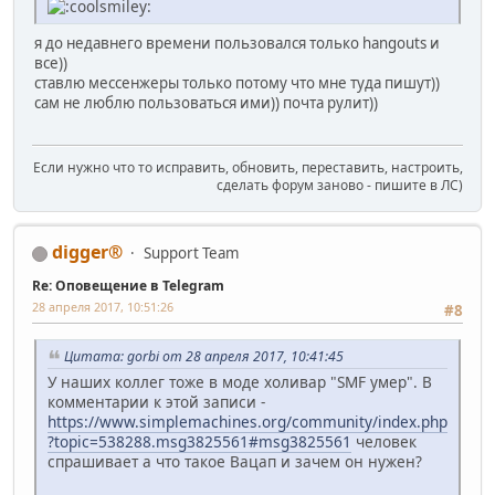
я до недавнего времени пользовался только hangouts и
все))
ставлю мессенжеры только потому что мне туда пишут))
сам не люблю пользоваться ими)) почта рулит))
Если нужно что то исправить, обновить, переставить, настроить,
сделать форум заново - пишите в ЛС)
digger®
Support Team
Re: Оповещение в Telegram
28 апреля 2017, 10:51:26
#8
Цитата: gorbi от 28 апреля 2017, 10:41:45
У наших коллег тоже в моде холивар "SMF умер". В
комментарии к этой записи -
https://www.simplemachines.org/community/index.php
?topic=538288.msg3825561#msg3825561
человек
спрашивает а что такое Вацап и зачем он нужен?