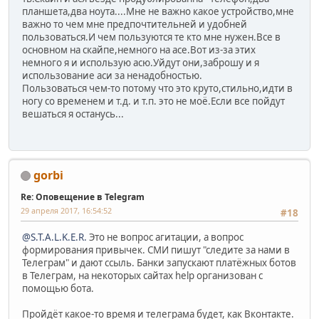
планшета,два ноута....Мне не важно какое устройство,мне
важно то чем мне предпочтительней и удобней
пользоваться.И чем пользуются те кто мне нужен.Все в
основном на скайпе,немного на асе.Вот из-за этих
немного я и использую асю.Уйдут они,заброшу и я
использование аси за ненадобностью.
Пользоваться чем-то потому что это круто,стильно,идти в
ногу со временем и т.д. и т.п. это не моё.Если все пойдут
вешаться я останусь...
gorbi
Re: Оповещение в Telegram
29 апреля 2017, 16:54:52
#18
@S.T.A.L.K.E.R.
Это не вопрос агитации, а вопрос
формирования привычек. СМИ пишут "следите за нами в
Телеграм" и дают ссыль. Банки запускают платёжных ботов
в Телеграм, на некоторых сайтах help организован с
помощью бота.
Пройдёт какое-то время и телеграма будет, как Вконтакте.