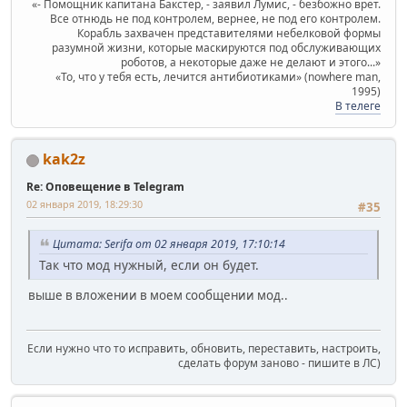
«- Помощник капитана Бакстер, - заявил Лумис, - безбожно врет.
Все отнюдь не под контролем, вернее, не под его контролем.
Корабль захвачен представителями небелковой формы
разумной жизни, которые маскируются под обслуживающих
роботов, а некоторые даже не делают и этого...»
«То, что у тебя есть, лечится антибиотиками» (nowhere man,
1995)
В телеге
kak2z
Re: Оповещение в Telegram
02 января 2019, 18:29:30
#35
Цитата: Serifa от 02 января 2019, 17:10:14
Так что мод нужный, если он будет.
выше в вложении в моем сообщении мод..
Если нужно что то исправить, обновить, переставить, настроить,
сделать форум заново - пишите в ЛС)