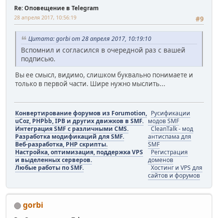
Re: Оповещение в Telegram
28 апреля 2017, 10:56:19
#9
Цитата: gorbi от 28 апреля 2017, 10:19:10
Вспомнил и согласился в очередной раз с вашей
подписью.
Вы ее смысл, видимо, слишком буквально понимаете и
только в первой части. Шире нужно мыслить...
Конвертирование форумов из Forumotion,
Русификации
uCoz, PHPbb, IPB и других движков в SMF.
модов SMF
Интеграция SMF с различными CMS.
CleanTalk - мод
Разработка модификаций для SMF.
антиспама для
Веб-разработка, PHP скрипты.
SMF
Настройка, оптимизация, поддержка VPS
Регистрация
и выделенных серверов.
доменов
Любые работы по SMF.
Хостинг и VPS для
сайтов и форумов
gorbi