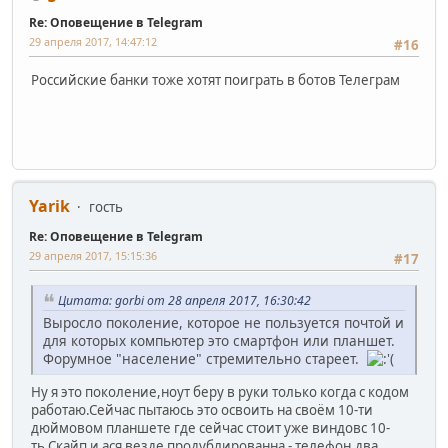
Re: Оповещение в Telegram
29 апреля 2017, 14:47:12
#16
Российские банки тоже хотят поиграть в ботов Телеграм
Yarik
гость
Re: Оповещение в Telegram
29 апреля 2017, 15:15:36
#17
Цитата: gorbi от 28 апреля 2017, 16:30:42
Выросло поколение, которое не пользуется почтой и
для которых компьютер это смартфон или планшет.
Форумное "население" стремительно стареет.
Ну я это поколение,ноут беру в руки только когда с кодом
работаю.Сейчас пытаюсь это освоить на своём 10-ти
дюймовом планшете где сейчас стоит уже виндовс 10-
ть.Скайп и ася везде продублированна - телефон,два