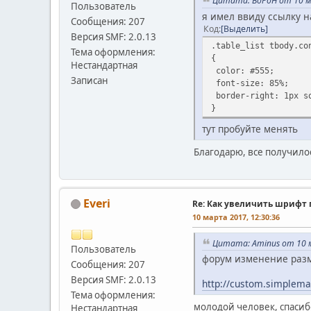
Цитата: BoPoH от 10 м
Пользователь
я имел ввиду ссылку на
Сообщения: 207
Код
Выделить
Версия SMF: 2.0.13
.table_list tbody.co
Тема оформления:
{
Нестандартная
color: #555;
Записан
font-size: 85%;
border-right: 1px s
}
тут пробуйте менять
Благодарю, все получилос
Everi
Re: Как увеличить шрифт 
10 марта 2017, 12:30:36
Цитата: Aminus от 10 м
Пользователь
форум изменение разм
Сообщения: 207
Версия SMF: 2.0.13
http://custom.simplem
Тема оформления:
молодой человек, спасиб
Нестандартная