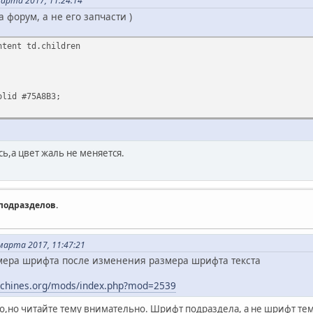
арта 2017, 11:24:14
 форум, а не его запчасти )
ntent td.children
olid #75A8B3;
ь,а цвет жаль не меняется.
подразделов.
арта 2017, 11:47:21
ера шрифта после изменения размера шрифта текста
achines.org/mods/index.php?mod=2539
о,но читайте тему внимательно. Шрифт подраздела, а не шрифт те