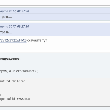
арта 2017, 09:27:30
реть...
арта 2017, 09:27:30
реть...
ic/LVT2/3Y2zwFbCS
скачайте тут
подразделов.
рум, а не его запчасти )
ent td.children
;
1px solid #75A8B3;