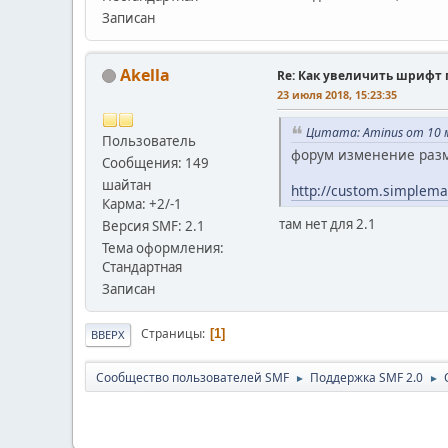
Записан
Akellа
Re: Как увеличить шрифт 
23 июля 2018, 15:23:35
Цитата: Aminus от 10 м
Пользователь
форум изменение разм
Сообщения: 149
шайтан
http://custom.simplem
Карма: +2/-1
там нет для 2.1
Версия SMF: 2.1
Тема оформления:
Стандартная
Записан
Страницы
1
ВВЕРХ
Cообщество пользователей SMF
Поддержка SMF 2.0
►
►