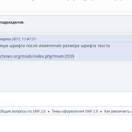
подразделов.
арта 2017, 11:47:21
ера шрифта после изменения размера шрифта текста
achines.org/mods/index.php?mod=2539
Общие вопросы по SMF 2.0
Темы оформления SMF 2.0
Как увеличить 
►
►