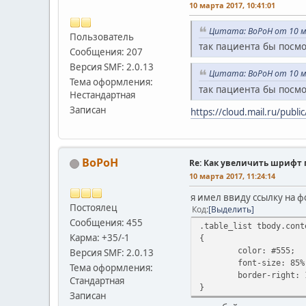
10 марта 2017, 10:41:01
Цитата: BoPoH от 10 м
Пользователь
так пациента бы посмот
Сообщения: 207
Версия SMF: 2.0.13
Цитата: BoPoH от 10 м
Тема оформления:
так пациента бы посмот
Нестандартная
Записан
https://cloud.mail.ru/publ
BoPoH
Re: Как увеличить шрифт 
10 марта 2017, 11:24:14
я имел ввиду ссылку на фо
Постоялец
Код
Выделить
Сообщения: 455
.table_list tbody.cont
Карма: +35/-1
{
color: #555;
Версия SMF: 2.0.13
font-size: 85%
Тема оформления:
border-right: 
Стандартная
}
Записан