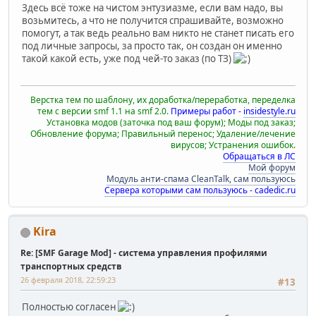
Здесь всё тоже на чистом энтузиазме, если вам надо, вы
возьмитесь, а что не получится спрашивайте, возможно
помогут, а так ведь реально вам никто не станет писать его
под личные запросы, за просто так, он создан он именно
такой какой есть, уже под чей-то заказ (по ТЗ)
Верстка тем по шаблону, их доработка/переработка, переделка
тем с версии smf 1.1 на smf 2.0.
Примеры работ -
insidestyle.ru
Установка модов (заточка под ваш форум); Моды под заказ;
Обновление форума; Правильный перенос; Удаление/лечение
вирусов; Устранения ошибок.
Обращаться в ЛС
Мой форум
Модуль анти-спама CleanTalk, сам пользуюсь
Сервера которыми сам пользуюсь - cadedic.ru
Kira
Re: [SMF Garage Mod] - система управления профилями
транспортных средств
26 февраля 2018, 22:59:23
#13
Полностью согласен