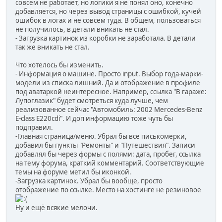
совсем не работает, но логики я не понял оно, конечно
добавляется, но через вывод страницы с ошибкой, кучей
ошибок в логах и не совсем туда. В общем, пользоваться
не получилось, в детали вникать не стал.
- Загрузка картинок из коробки не заработала. В детали
так же вникать не стал.
Что хотелось бы изменить.
- Информация о машине. Просто input. Выбор года-марки-
модели из списка лишний. Да и отображение в профиле
под аватаркой неинтересное. Например, ссылка "В гараже:
Лупоглазик" будет смотреться куда лучше, чем
реализованное сейчас "Автомобиль: 2002 Mercedes-Benz
E-class E220cdi". И доп информацию тоже чуть бы
подправил.
-Главная страница/меню. Убрал бы все писькомерки,
добавил бы пункты "Ремонты" и "Путешествия". Записи
добавлял бы через формы с полями: дата, пробег, ссылка
на тему форума, краткий комментарий. Соответствующие
темы на форуме метил бы иконкой.
-Загрузка картинок. Убрал бы вообще, просто
отображение по ссылке. Место на хостинге не резиновое
Ну и ещё всякие мелочи.