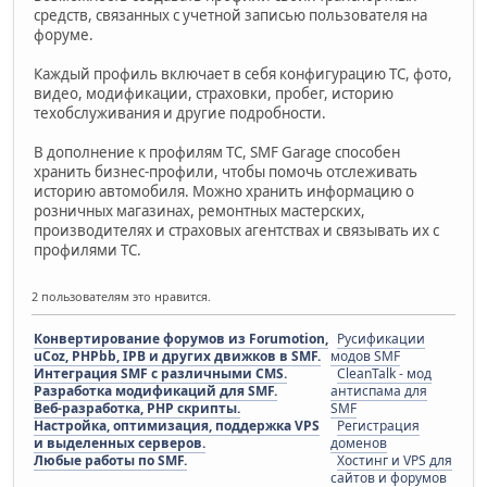
средств, связанных с учетной записью пользователя на
форуме.
Каждый профиль включает в себя конфигурацию ТС, фото,
видео, модификации, страховки, пробег, историю
техобслуживания и другие подробности.
В дополнение к профилям ТС, SMF Garage способен
хранить бизнес-профили, чтобы помочь отслеживать
историю автомобиля. Можно хранить информацию о
розничных магазинах, ремонтных мастерских,
производителях и страховых агентствах и связывать их с
профилями ТС.
2 пользователям это нравится.
Конвертирование форумов из Forumotion,
Русификации
uCoz, PHPbb, IPB и других движков в SMF.
модов SMF
Интеграция SMF с различными CMS.
CleanTalk - мод
Разработка модификаций для SMF.
антиспама для
Веб-разработка, PHP скрипты.
SMF
Настройка, оптимизация, поддержка VPS
Регистрация
и выделенных серверов.
доменов
Любые работы по SMF.
Хостинг и VPS для
сайтов и форумов