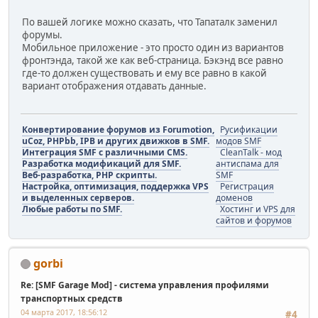
По вашей логике можно сказать, что Тапаталк заменил
форумы.
Мобильное приложение - это просто один из вариантов
фронтэнда, такой же как веб-страница. Бэкэнд все равно
где-то должен существовать и ему все равно в какой
вариант отображения отдавать данные.
Конвертирование форумов из Forumotion,
Русификации
uCoz, PHPbb, IPB и других движков в SMF.
модов SMF
Интеграция SMF с различными CMS.
CleanTalk - мод
Разработка модификаций для SMF.
антиспама для
Веб-разработка, PHP скрипты.
SMF
Настройка, оптимизация, поддержка VPS
Регистрация
и выделенных серверов.
доменов
Любые работы по SMF.
Хостинг и VPS для
сайтов и форумов
gorbi
Re: [SMF Garage Mod] - система управления профилями
транспортных средств
04 марта 2017, 18:56:12
#4