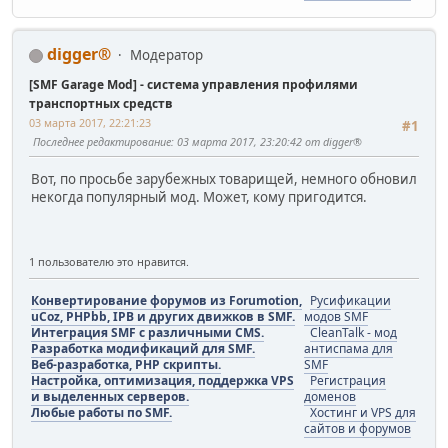
digger®
Модератор
[SMF Garage Mod] - система управления профилями
транспортных средств
03 марта 2017, 22:21:23
#1
Последнее редактирование
: 03 марта 2017, 23:20:42 от digger®
Вот, по просьбе зарубежных товарищей, немного обновил
некогда популярный мод. Может, кому пригодится.
1 пользователю это нравится.
Конвертирование форумов из Forumotion,
Русификации
uCoz, PHPbb, IPB и других движков в SMF.
модов SMF
Интеграция SMF с различными CMS.
CleanTalk - мод
Разработка модификаций для SMF.
антиспама для
Веб-разработка, PHP скрипты.
SMF
Настройка, оптимизация, поддержка VPS
Регистрация
и выделенных серверов.
доменов
Любые работы по SMF.
Хостинг и VPS для
сайтов и форумов