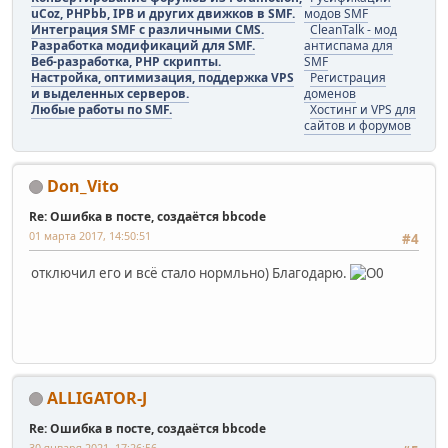
uCoz, PHPbb, IPB и других движков в SMF.
модов SMF
Интеграция SMF с различными CMS.
CleanTalk - мод
Разработка модификаций для SMF.
антиспама для
Веб-разработка, PHP скрипты.
SMF
Настройка, оптимизация, поддержка VPS
Регистрация
и выделенных серверов.
доменов
Любые работы по SMF.
Хостинг и VPS для
сайтов и форумов
Don_Vito
Re: Ошибка в посте, создаётся bbcode
01 марта 2017, 14:50:51
#4
отключил его и всё стало нормльно) Благодарю.
ALLIGATOR-J
Re: Ошибка в посте, создаётся bbcode
30 января 2021, 17:26:56