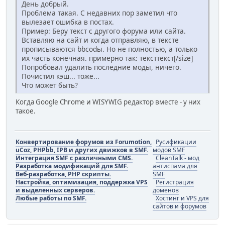
День добрый.
Проблема такая. С недавних пор заметил что
вылезает ошибка в постах.
Пример: Беру текст с другого форума или сайта.
Вставляю на сайт и когда отправляю, в тексте
прописываются bbcodы. Но не полностью, а только
их часть конечная. примерно так: тексттекст[/size]
Попробовал удалить последние моды, ничего.
Почистил кэш... тоже...
Что может быть?
Когда Google Chrome и WISYWIG редактор вместе - у них
такое.
Конвертирование форумов из Forumotion,
Русификации
uCoz, PHPbb, IPB и других движков в SMF.
модов SMF
Интеграция SMF с различными CMS.
CleanTalk - мод
Разработка модификаций для SMF.
антиспама для
Веб-разработка, PHP скрипты.
SMF
Настройка, оптимизация, поддержка VPS
Регистрация
и выделенных серверов.
доменов
Любые работы по SMF.
Хостинг и VPS для
сайтов и форумов