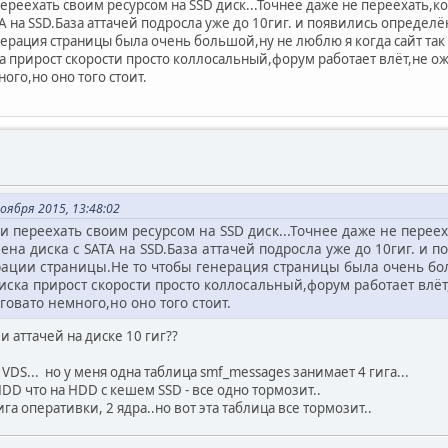
переехать своим ресурсом на SSD диск...Точнее даже не переехать,
ATA на SSD.База аттачей подросла уже до 10гиг. и появились опред
ерация страницы была очень большой,ну не люблю я когда сайт так 
а прирост скорости просто коллосальный,форум работает влёт,не о
го,но оно того стоит.
оября 2015, 13:48:02
и переехать своим ресурсом на SSD диск...Точнее даже не перее
ена диска с SATA на SSD.База аттачей подросла уже до 10гиг. и
ации страницы.Не то чтобы генерация страницы была очень боль
ска прирост скорости просто коллосальный,форум работает влёт
овато немного,но оно того стоит.
и аттачей на диске 10 гиг??
 VDS... но у меня одна таблица smf_messages занимает 4 гига...
 HDD что на HDD c кешем SSD - все одно тормозит..
га оперативки, 2 ядра..но вот эта таблица все тормозит..