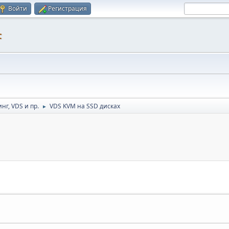
Войти
Регистрация
F
нг, VDS и пр.
VDS KVM на SSD дисках
►