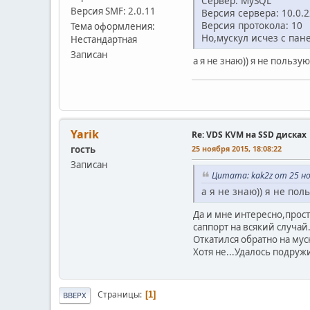
Сервер: MySQL
Версия SMF: 2.0.11
Версия сервера: 10.0.
Версия протокола: 10
Тема оформления:
Но,мускул исчез с пане
Нестандартная
Записан
а я не знаю)) я не польз
Yarik
Re: VDS KVM на SSD дисках
гость
25 ноября 2015, 18:08:22
Записан
Цитата: kak2z от 25 но
а я не знаю)) я не по
Да и мне интересно,прост
саппорт на всякий случай.
Откатился обратно на мус
Хотя не...Удалось подружи
Страницы
1
ВВЕРХ