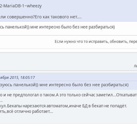
22-MariaDB-1~wheezy
ли совершенно?Его как такового нет....
уюсь панелькой)) мне интересно было без нее разбираться)
Если нужно что то исправить, обновить, пер
П
ября 2015, 18:05:17
льзуюсь панелькой)) мне интересно было без нее разбираться)
о и не предпологал о таком.А это только сейчас заметил...Откатыват
..
кул.Бекапы нарезаются автоматом,иначе БД в бекап не попадёт.
ть,всё отлично работает...