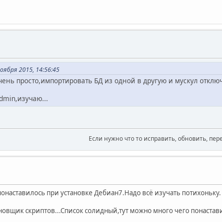
оября 2015, 14:56:45
очень просто,импортировать БД из одной в другую и мускул откл
dmin,изучаю...
Если нужно что то исправить, обновить, пер
понаставилось при установке Дебиан7.Надо всё изучать потихоньку.
новщик скриптов...Список солидный,тут можно много чего понастави