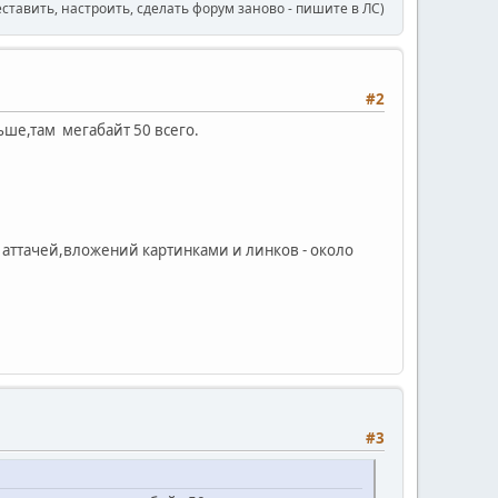
еставить, настроить, сделать форум заново - пишите в ЛС)
#2
ьше,там мегабайт 50 всего.
о аттачей,вложений картинками и линков - около
#3