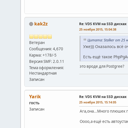
kak2z
Re: VDS KVM на SSD дисках
25 ноября 2015, 15:04:38
Цитата: Stalker от 25 н
Ветеран
Уже))) Оказалось всё 
Сообщения: 4,670
Карма: +178/-5
Есть ещё такое PhpPgA
Версия SMF: 2.0.11
это вроде для Postgree?
Тема оформления:
Нестандартная
Записан
Yarik
Re: VDS KVM на SSD дисках
25 ноября 2015, 15:14:05
гость
Записан
Ага,она...Много плюшек 
Оооо,а ещё есть автоуста