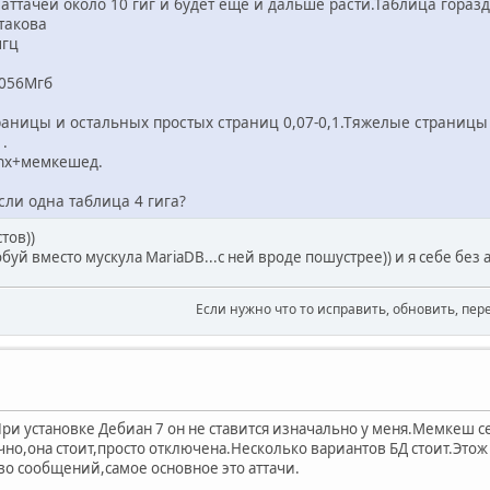
аттачей около 10 гиг и будет ещё и дальше расти.Таблица гораз
такова
мгц
2056Мгб
раницы и остальных простых страниц 0,07-0,1.Тяжелые страницы
 .
inx+мемкешед.
сли одна таблица 4 гига?
тов))
буй вместо мускула MariaDB...с ней вроде пошустрее)) и я себе без 
Если нужно что то исправить, обновить, пер
ри установке Дебиан 7 он не ставится изначально у меня.Мемкеш се
но,она стоит,просто отключена.Несколько вариантов БД стоит.Это
-во сообщений,самое основное это аттачи.