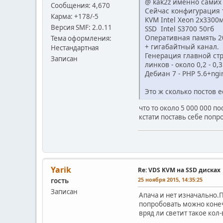
@ kak2z именно самих 
Сообщения: 4,670
Сейчас конфигурация 
Карма: +178/-5
КVM Intel Xeon 2х3300
Версия SMF: 2.0.11
SSD Intel S3700 50гб
Оперативная память 
Тема оформления:
+ гигабайтный канал.
Нестандартная
Генерация главной ст
Записан
линков - около 0,2 - 0,3
Дебиан 7 - РНР 5.6+ng
Это ж сколько постов е
что то около 5 000 000 пос
кстати поставь себе попро
Yarik
Re: VDS KVM на SSD дисках
25 ноября 2015, 14:35:25
гость
Записан
Апача и нет изначально.П
попробовать можно конеч
вряд ли светит такое кол