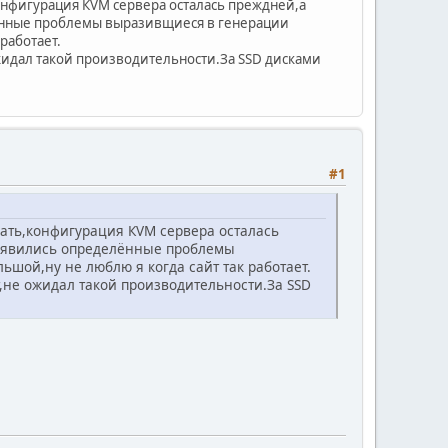
конфигурация КVМ сервера осталась преждней,а
елённые проблемы выразивщиеся в генерации
работает.
жидал такой производительности.За SSD дисками
#1
хать,конфигурация КVМ сервера осталась
 появились определённые проблемы
шой,ну не люблю я когда сайт так работает.
,не ожидал такой производительности.За SSD