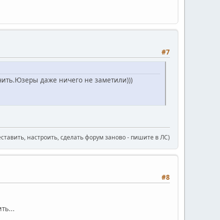
#7
ючить.Юзеры даже ничего не заметили)))
еставить, настроить, сделать форум заново - пишите в ЛС)
#8
ть...