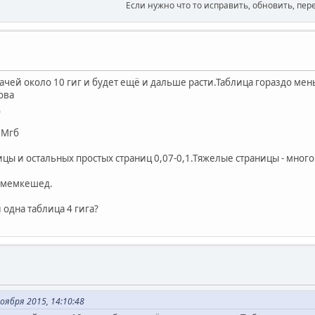
Если нужно что то исправить, обновить, пер
ачей около 10 гиг и будет ещё и дальше расти.Таблица гораздо мен
ова
6Мгб
цы и остальных простых страниц 0,07-0,1.Тяжелые страницы - мног
x+мемкешед.
 одна таблица 4 гига?
оября 2015, 14:10:48