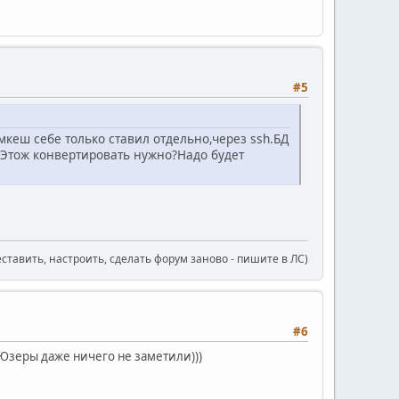
#5
кеш себе только ставил отдельно,через ssh.БД
.Этож конвертировать нужно?Надо будет
еставить, настроить, сделать форум заново - пишите в ЛС)
#6
.Юзеры даже ничего не заметили)))