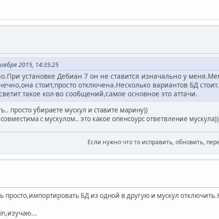
оября 2015, 14:35:25
о.При установке Дебиан 7 он не ставится изначально у меня.Мем
ечно,она стоит,просто отключена.Несколько вариантов БД стоит
светит такое кол-во сообщений,самое основное это аттачи.
ь.. просто убираете мускул и ставите марину))
совместима с мускулом.. это какое опенсоурс ответвление мускула))
Если нужно что то исправить, обновить, пер
нь просто,импортировать БД из одной в другую и мускул отключить
n,изучаю...