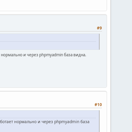
#9
т нормально и через phpmyadmin база видна.
#10
аботает нормально и через phpmyadmin база