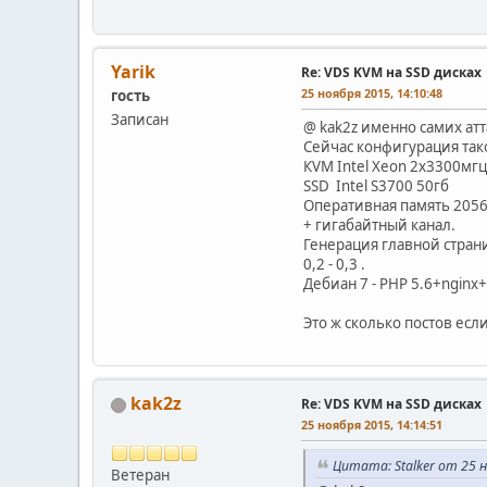
Yarik
Re: VDS KVM на SSD дисках
25 ноября 2015, 14:10:48
гость
Записан
@ kak2z именно самих атт
Сейчас конфигурация так
КVM Intel Xeon 2х3300мгц
SSD Intel S3700 50гб
Оперативная память 205
+ гигабайтный канал.
Генерация главной страни
0,2 - 0,3 .
Дебиан 7 - РНР 5.6+ngin
Это ж сколько постов если
kak2z
Re: VDS KVM на SSD дисках
25 ноября 2015, 14:14:51
Цитата: Stalker от 25 н
Ветеран