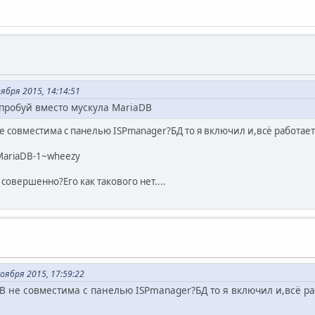
ября 2015, 14:14:51
опробуй вместо мускула MariaDB
не совместима с панелью ISPmanager?БД то я включил и,всё работае
-MariaDB-1~wheezy
совершенно?Его как такового нет....
оября 2015, 17:59:22
B не совместима с панелью ISPmanager?БД то я включил и,всё р