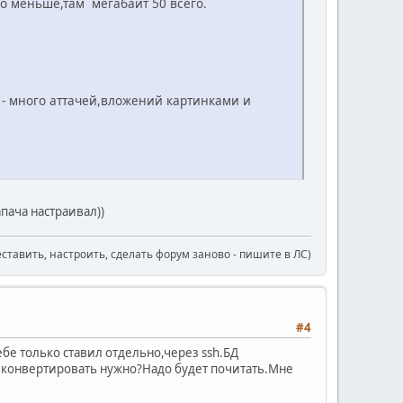
до меньше,там мегабайт 50 всего.
 - много аттачей,вложений картинками и
апача настраивал))
еставить, настроить, сделать форум заново - пишите в ЛС)
#4
бе только ставил отдельно,через ssh.БД
ж конвертировать нужно?Надо будет почитать.Мне