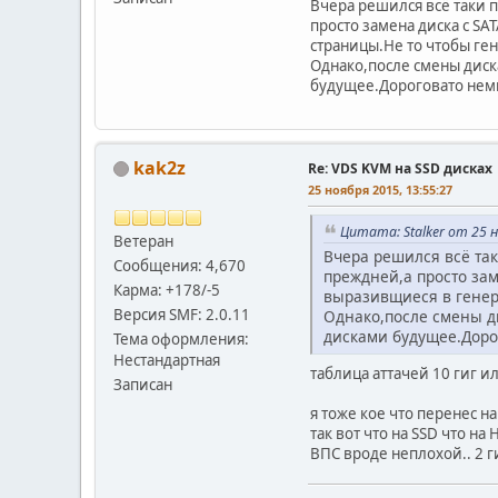
Вчера решился всё таки 
просто замена диска с S
страницы.Не то чтобы ген
Однако,после смены диск
будущее.Дороговато немно
kak2z
Re: VDS KVM на SSD дисках
25 ноября 2015, 13:55:27
Цитата: Stalker от 25 н
Ветеран
Вчера решился всё так
Сообщения: 4,670
преждней,а просто зам
Карма: +178/-5
выразивщиеся в генер
Версия SMF: 2.0.11
Однако,после смены ди
дисками будущее.Дорог
Тема оформления:
Нестандартная
таблица аттачей 10 гиг ил
Записан
я тоже кое что перенес на
так вот что на SSD что на
ВПС вроде неплохой.. 2 ги