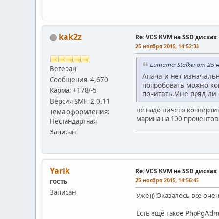
kak2z
Re: VDS KVM на SSD дисках
25 ноября 2015, 14:52:33
Цитата: Stalker от 25 н
Ветеран
Апача и нет изначальн
Сообщения: 4,670
попробовать можно кон
Карма: +178/-5
почитать.Мне вряд ли 
Версия SMF: 2.0.11
не надо ничего конвертит
Тема оформления:
марина на 100 процентов 
Нестандартная
Записан
Yarik
Re: VDS KVM на SSD дисках
25 ноября 2015, 14:56:45
гость
Записан
Уже))) Оказалось всё оче
Есть ещё такое PhpPgAdmi