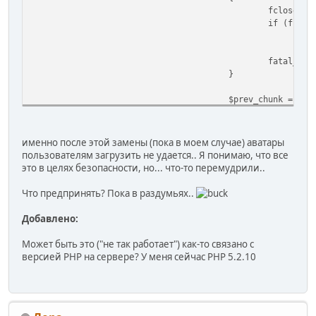
fclose($f
if (file_
[
fatal_lan
}
$prev_chunk = $cu
}
fclose($fp);
именно после этой замены (пока в моем случае) аватары
пользователям загрузить не удается.. Я понимаю, что все
это в целях безопасности, но... что-то перемудрили..
Что предпринять? Пока в раздумьях..
Добавлено:
Может быть это ("не так работает") как-то связано с
версией PHP на сервере? У меня сейчас PHP 5.2.10