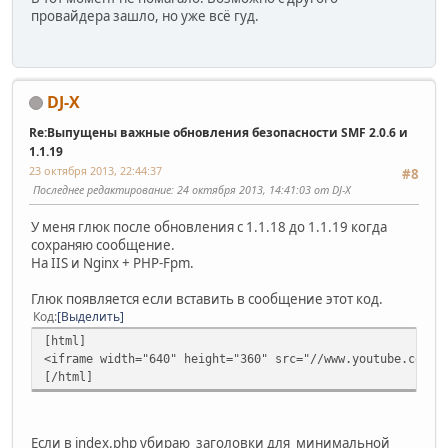
провайдера зашло, но уже всё гуд.
DJ-X
Re:Выпущены важные обновления безопасности SMF 2.0.6 и
1.1.19
23 октября 2013, 22:44:37
#8
Последнее редактирование
: 24 октября 2013, 14:41:03 от DJ-X
У меня глюк после обновления с 1.1.18 до 1.1.19 когда
сохраняю сообщение.
На IIS и Nginx + PHP-Fpm.
Глюк появляется если вставить в сообщение этот код.
Код
Выделить
[html]
<iframe width="640" height="360" src="//www.youtube.com/e
[/html]
Если в index.php убираю заголовки для минимальной