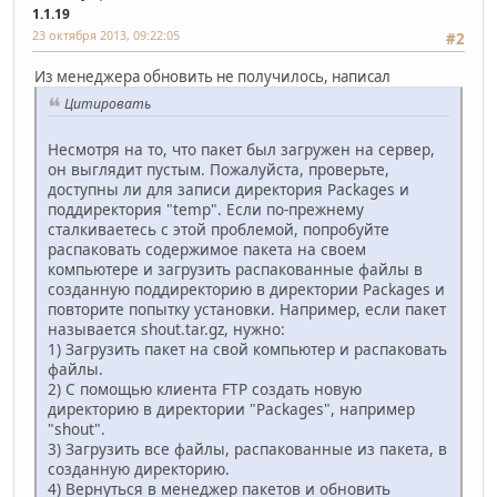
1.1.19
23 октября 2013, 09:22:05
#2
Из менеджера обновить не получилось, написал
Цитировать
Несмотря на то, что пакет был загружен на сервер,
он выглядит пустым. Пожалуйста, проверьте,
доступны ли для записи директория Packages и
поддиректория "temp". Если по-прежнему
сталкиваетесь с этой проблемой, попробуйте
распаковать содержимое пакета на своем
компьютере и загрузить распакованные файлы в
созданную поддиректорию в директории Packages и
повторите попытку установки. Например, если пакет
называется shout.tar.gz, нужно:
1) Загрузить пакет на свой компьютер и распаковать
файлы.
2) С помощью клиента FTP создать новую
директорию в директории "Packages", например
"shout".
3) Загрузить все файлы, распакованные из пакета, в
созданную директорию.
4) Вернуться в менеджер пакетов и обновить