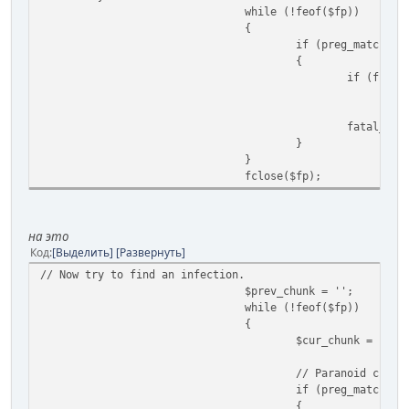
while (!feof($fp))
{
if (preg_match('~
{
if (file_
[
fatal_lan
}
}
fclose($fp);
на это
Код
Выделить
Развернуть
// Now try to find an infection.
$prev_chunk = '';
while (!feof($fp))
{
$cur_chunk = frea
// Paranoid check
if (preg_match('~
{