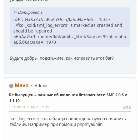
Цитировать
аžбˆаИаБаКаА аБаАаЗб‹ аДаАаНаНб‹б...: Table
'./fkol_kold/smf_log_errors' is marked as crashed and
should be repaired
аЄаАаЙаЛ: /home/fkol/public_html/Sources/Profile.php
аЁб,б€аОаКаА: 1970
Будьте добры, подскажите, как исправить этот баг?
Mavn
Admin
Re:Выпущены важные обновления безопасности SMF 2.0.6 и
1.1.19
17 января 2014, 21:08:15
#28
smf_log_errors- эта таблица повреждена нужно починить
таблицу. Например при помощи phpmyadmin