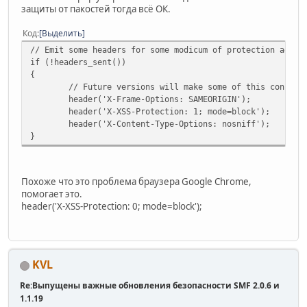
защиты от пакостей тогда всё ОК.
Код
Выделить
// Emit some headers for some modicum of protection again
if (!headers_sent())
{
// Future versions will make some of this configu
header('X-Frame-Options: SAMEORIGIN');
header('X-XSS-Protection: 1; mode=block');
header('X-Content-Type-Options: nosniff');
}
Похоже что это проблема браузера Google Chrome,
помогает это.
header('X-XSS-Protection: 0; mode=block');
KVL
Re:Выпущены важные обновления безопасности SMF 2.0.6 и
1.1.19