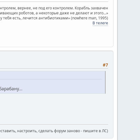
онтролем, вернее, не под его контролем. Корабль захвачен
ающих роботов, а некоторые даже не делают и этого...»
о у тебя есть, лечится антибиотиками» (nowhere man, 1995)
В телеге
#7
барабану...
еставить, настроить, сделать форум заново - пишите в ЛС)