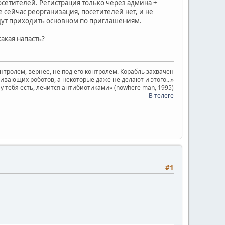
сетителей. Регистрация только через админа +
 сейчас реорганизация, посетителей нет, и не
удут приходить основном по приглашениям.
акая напасть?
онтролем, вернее, не под его контролем. Корабль захвачен
ающих роботов, а некоторые даже не делают и этого...»
о у тебя есть, лечится антибиотиками» (nowhere man, 1995)
В телеге
#1