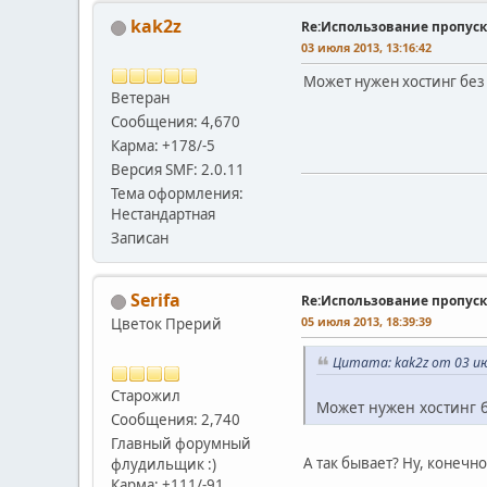
kak2z
Re:Использование пропуск
03 июля 2013, 13:16:42
Может нужен хостинг без 
Ветеран
Сообщения: 4,670
Карма: +178/-5
Версия SMF: 2.0.11
Тема оформления:
Нестандартная
Записан
Serifa
Re:Использование пропуск
05 июля 2013, 18:39:39
Цветок Прерий
Цитата: kak2z от 03 ию
Старожил
Может нужен хостинг б
Сообщения: 2,740
Главный форумный
А так бывает? Ну, конечн
флудильщик :)
Карма: +111/-91