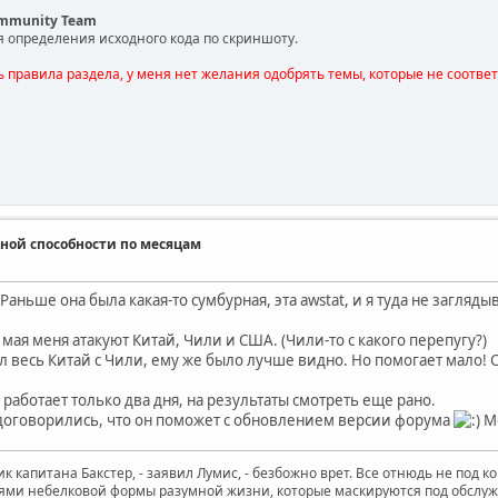
ommunity Team
я определения исходного кода по скриншоту.
ь правила раздела, у меня нет желания одобрять темы, которые не соотве
ной способности по месяцам
 Раньше она была какая-то сумбурная, эта awstat, и я туда не загляд
 мая меня атакуют Китай, Чили и США. (Чили-то с какого перепугу?)
л весь Китай с Чили, ему же было лучше видно. Но помогает мало! С
 работает только два дня, на результаты смотреть еще рано.
 договорились, что он поможет с обновлением версии форума
Мо
к капитана Бакстер, - заявил Лумис, - безбожно врет. Все отнюдь не под к
ями небелковой формы разумной жизни, которые маскируются под обслужив