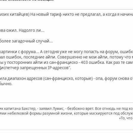
моих китайцев) На новый тариф никто не предлагал, а когда я начин
ва ожил. Надолго ли...
олее загадочный случай...
картинки с форума... А сегодня уже не могу попасть на форум, ошибк
нал ошибок, последние айпи. Совершенно не мои айпи, потому что м
у посторонних айпи из сан-франциско - 403 ошибка. Как раз те сам
"Диспетчер запрещенных IP-адресов".
ла диапазон адресов (сан-франциско, которые) - опа, форум снова 
бычно.
к капитана Бакстер, - заявил Лумис, - безбожно врет. Все отнюдь не под к
ями небелковой формы разумной жизни, которые маскируются под обслужив
«То, чт