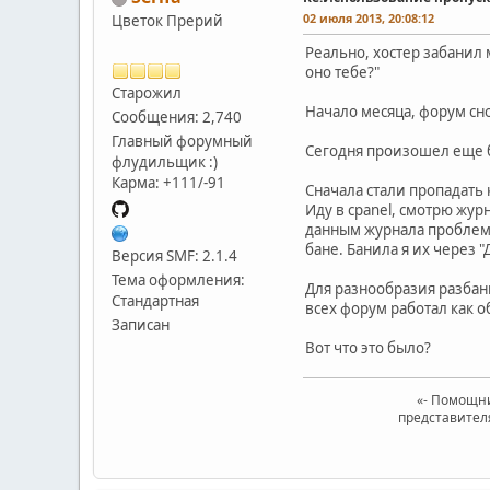
02 июля 2013, 20:08:12
Цветок Прерий
Реально, хостер забанил 
оно тебе?"
Старожил
Начало месяца, форум сно
Сообщения: 2,740
Главный форумный
Сегодня произошел еще б
флудильщик :)
Карма: +111/-91
Сначала стали пропадать 
Иду в cpanel, смотрю жур
данным журнала проблемы 
бане. Банила я их через 
Версия SMF: 2.1.4
Тема оформления:
Для разнообразия разбани
Стандартная
всех форум работал как о
Записан
Вот что это было?
«- Помощни
представител