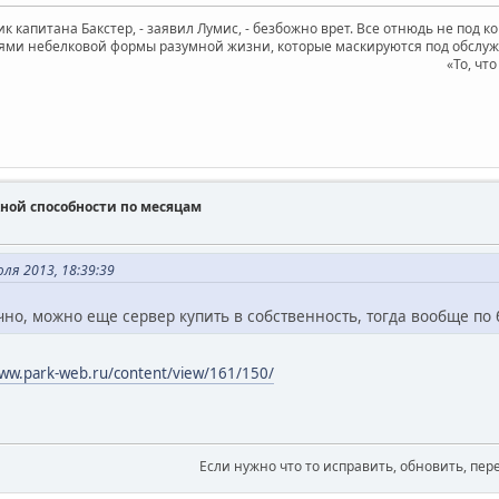
к капитана Бакстер, - заявил Лумис, - безбожно врет. Все отнюдь не под к
ями небелковой формы разумной жизни, которые маскируются под обслужив
«То, чт
ной способности по месяцам
ля 2013, 18:39:39
чно, можно еще сервер купить в собственность, тогда вообще по 
www.park-web.ru/content/view/161/150/
Если нужно что то исправить, обновить, пер