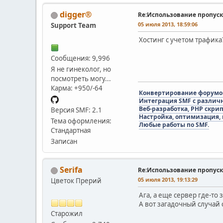
digger®
Re:Использование пропуск
05 июля 2013, 18:59:06
Support Team
Хостинг с учетом трафика
Сообщения: 9,996
Я не гинеколог, но
посмотреть могу...
Карма: +950/-64
Конвертирование форумов 
Интеграция SMF с различ
Веб-разработка, PHP скри
Версия SMF: 2.1
Настройка, оптимизация,
Тема оформления:
Любые работы по SMF.
Стандартная
Записан
Serifa
Re:Использование пропуск
05 июля 2013, 19:13:29
Цветок Прерий
Ага, а еще сервер где-то 
А вот загадочный случай с
Старожил