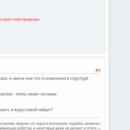
тствуют этим правилам.
#2
ывала. А нынче они что-то изменили в структуре.
мотрю - опять лимит на грани.
жет, и вирус какой найдет?
онтролем, вернее, не под его контролем. Корабль захвачен
ающих роботов, а некоторые даже не делают и этого...»