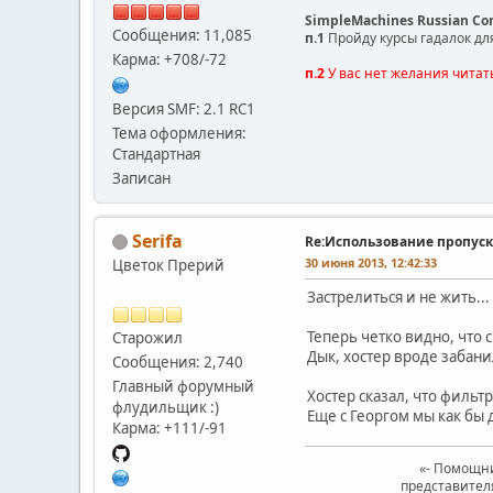
SimpleMachines Russian C
Сообщения: 11,085
п.1
Пройду курсы гадалок дл
Карма: +708/-72
п.2
У вас нет желания читат
Версия SMF: 2.1 RC1
Тема оформления:
Стандартная
Записан
Serifa
Re:Использование пропуск
30 июня 2013, 12:42:33
Цветок Прерий
Застрелиться и не жить...
Теперь четко видно, что с
Старожил
Дык, хостер вроде забани
Сообщения: 2,740
Главный форумный
Хостер сказал, что фильтр
флудильщик :)
Еще с Георгом мы как бы
Карма: +111/-91
«- Помощни
представител