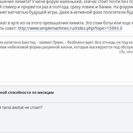
шение лимита? У меня форум маленький, сейчас стоит почти без по
 спамер и прорвется раз в полгода, сразу ловим и баним. На форуме
занят матчастью будущей игры. Даже в активной фазе посетители б
жат в ауте из-за этого превышения лимита. Это спам-боты или еще к
ть совет:
http://www.simplemachines.ru/index.php?topic=15993.0
к капитана Бакстер, - заявил Лумис, - безбожно врет. Все отнюдь не под к
ями небелковой формы разумной жизни, которые маскируются под обслужив
«То, чт
ной способности по месяцам
 типа awstat не стоит?