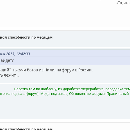
«То, чт
ной способности по месяцам
ня 2013, 12:42:33
найдет?
ий", тысячи ботов из Чили, на форум в России.
ь лежит...
Верстка тем по шаблону, их доработка/переработка, переделка тем 
аточка под ваш форум); Моды под заказ; Обновление форума; Правильный
ной способности по месяцам