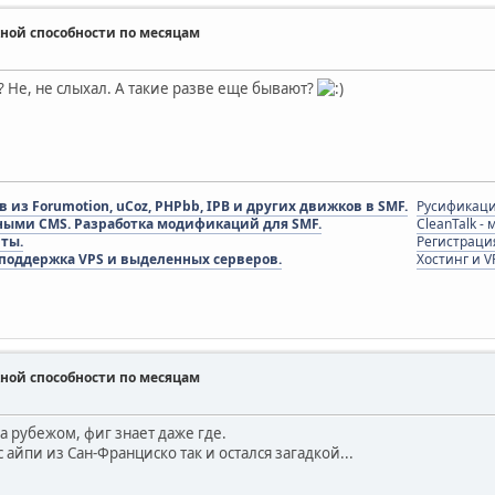
ной способности по месяцам
? Не, не слыхал. А такие разве еще бывают?
из Forumotion, uCoz, PHPbb, IPB и других движков в SMF.
Русификаци
ными CMS. Разработка модификаций для SMF.
CleanTalk -
пты.
Регистраци
 поддержка VPS и выделенных серверов.
Хостинг и V
ной способности по месяцам
за рубежом, фиг знает даже где.
 айпи из Сан-Франциско так и остался загадкой...