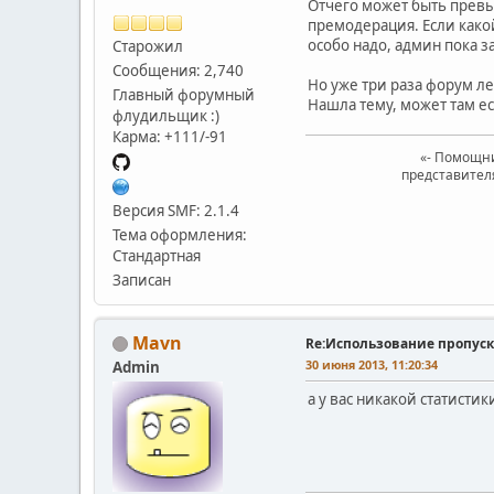
Отчего может быть превы
премодерация. Если какой
особо надо, админ пока 
Старожил
Сообщения: 2,740
Но уже три раза форум ле
Главный форумный
Нашла тему, может там ес
флудильщик :)
Карма: +111/-91
«- Помощни
представител
Версия SMF: 2.1.4
Тема оформления:
Стандартная
Записан
Mavn
Re:Использование пропуск
30 июня 2013, 11:20:34
Admin
а у вас никакой статистики