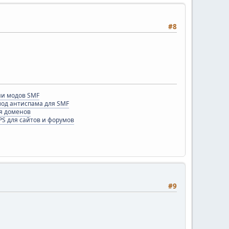
#8
и модов SMF
 мод антиспама для SMF
я доменов
PS для сайтов и форумов
#9