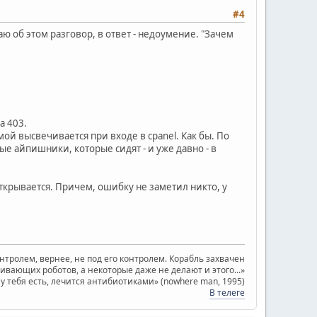
#4
аю об этом разговор, в ответ - недоумение. "Зачем
а 403.
ой высвечивается при входе в cpanel. Как бы. По
ые айпишники, которые сидят - и уже давно - в
открывается. Причем, ошибку не заметил никто, у
онтролем, вернее, не под его контролем. Корабль захвачен
ающих роботов, а некоторые даже не делают и этого...»
о у тебя есть, лечится антибиотиками» (nowhere man, 1995)
В телеге