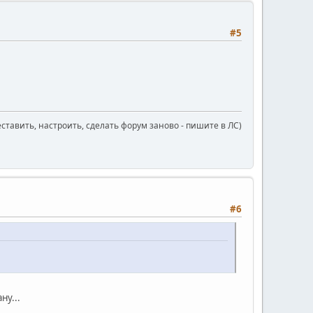
#5
еставить, настроить, сделать форум заново - пишите в ЛС)
#6
ну...