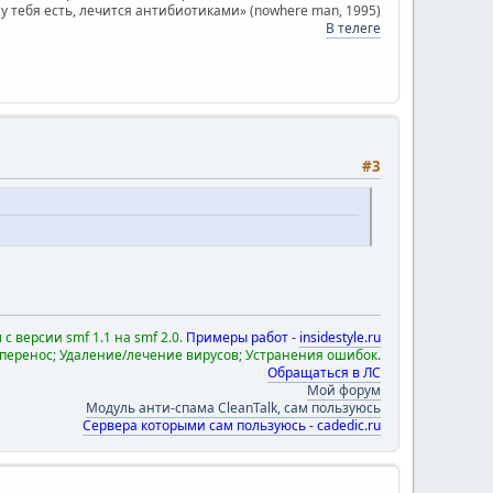
о у тебя есть, лечится антибиотиками» (nowhere man, 1995)
В телеге
#3
с версии smf 1.1 на smf 2.0.
Примеры работ -
insidestyle.ru
 перенос; Удаление/лечение вирусов; Устранения ошибок.
Обращаться в ЛС
Мой форум
Модуль анти-спама CleanTalk, сам пользуюсь
Сервера которыми сам пользуюсь - cadedic.ru