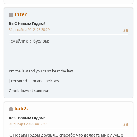
Inter
Re:С Новым Годом!
31 декабря 2012, 23:30:29
#5
:смайлик_с_бухлом:
I'm the law and you can't beat the law
|censored| 'em and their law
Crack down at sundown
kak2z
Re:С Новым Годом!
01 января 2013, 00:59:01
#6
С Новым Годом друзья... спасибо что делаете мир лучше