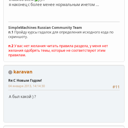
я наконец с более менее нормальным инетом ...
SimpleMachines Russian Community Team
п.1
Пройду курсы гадалок для определения исходного кода по
скриншоту.
п.2
У вас нет желания читать правила раздела, у меня нет
желания одобрять темы, которые не соответствуют этим
правилам.
karavan
Re:С Новым Годом!
04 января 2013, 14:14:30
#11
А был какой ) ?