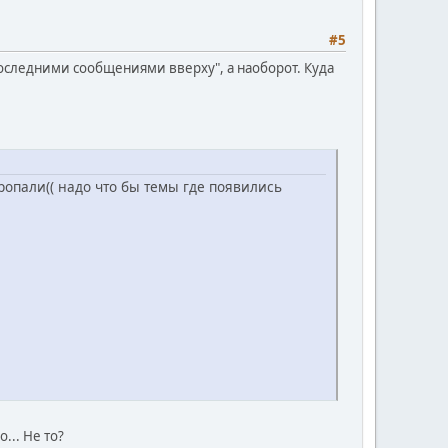
#5
последними сообщениями вверху", а наоборот. Куда
пропали(( надо что бы темы где появились
... Не то?