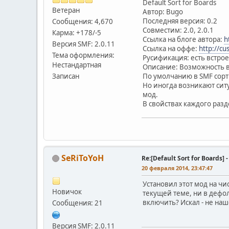
Default Sort for Boards
Ветеран
Автор: Bugo
Последняя версия: 0.2
Сообщения: 4,670
Совместим: 2.0, 2.0.1
Карма: +178/-5
Ссылка на блоге автора:
h
Версия SMF: 2.0.11
Ссылка на оффе:
http://c
Тема оформления:
Русификация: есть встро
Нестандартная
Описание: Возможность в
Записан
По умолчанию в SMF сорт
Но иногда возникают ситу
мод.
В свойствах каждого раз
SeRiToYoH
Re:[Default Sort for Board
20 февраля 2014, 23:47:47
Установил этот мод на чи
Новичок
текущей теме, ни в дефол
включить? Искал - не наше
Сообщения: 21
Версия SMF: 2.0.11