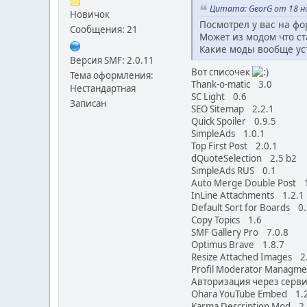
Цитата: GeorG от 18 но
Новичок
Посмотрел у вас на фо
Сообщения: 21
Может из модом что с
Какие моды вообще ус
Версия SMF: 2.0.11
Вот списочек
Тема оформления:
Thank-o-matic 3.0
Нестандартная
SC Light 0.6
Записан
SEO Sitemap 2.2.1
Quick Spoiler 0.9.5
SimpleAds 1.0.1
Top First Post 2.0.1
dQuoteSelection 2.5 b2
SimpleAds RUS 0.1
Auto Merge Double Pos
InLine Attachments 1.2
Default Sort for Boards
Copy Topics 1.6
SMF Gallery Pro 7.0.8
Optimus Brave 1.8.7
Resize Attached Images
Profil Moderator Manag
Авторизация через серв
Ohara YouTube Embed 
Karma Description Mod 2.