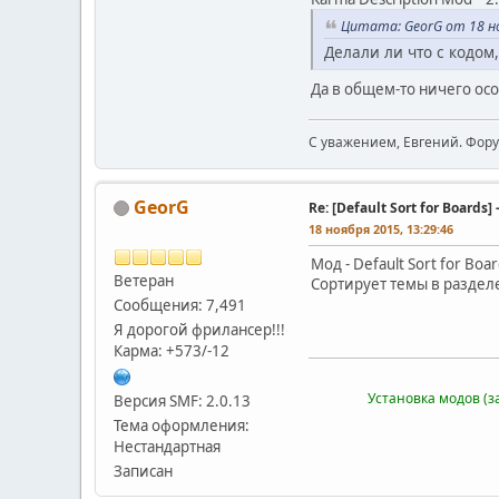
Цитата: GeorG от 18 но
Делали ли что с кодом
Да в общем-то ничего ос
С уважением, Евгений. Фор
GeorG
Re: [Default Sort for Boar
18 ноября 2015, 13:29:46
Мод - Default Sort for Boa
Ветеран
Сортирует темы в раздел
Сообщения: 7,491
Я дорогой фрилансер!!!
Карма: +573/-12
Установка модов (з
Версия SMF: 2.0.13
Тема оформления:
Нестандартная
Записан