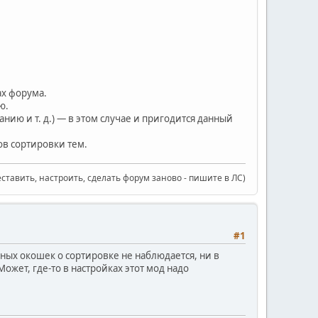
ах форума.
ю.
анию и т. д.) — в этом случае и пригодится данный
ов сортировки тем.
еставить, настроить, сделать форум заново - пишите в ЛС)
#1
ьных окошек о сортировке не наблюдается, ни в
ожет, где-то в настройках этот мод надо