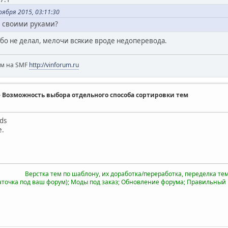
ября 2015, 03:11:30
, своими руками?
обо не делал, мелочи всякие вроде недоперевода.
ум на SMF
http://vinforum.ru
ds] - Возможность выбора отдельного способа сортировки тем
rds
е.
Верстка тем по шаблону, их доработка/переработка, переделка тем 
аточка под ваш форум); Моды под заказ; Обновление форума; Правильный