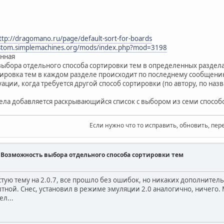
ttp://dragomano.ru/page/default-sort-for-boards
ustom.simplemachines.org/mods/index.php?mod=3198
енная
ыбора отдельного способа сортировки тем в определенных раздел
ировка тем в каждом разделе происходит по последнему сообщени
ации, когда требуется другой способ сортировки (по автору, по назв
дела добавляется раскрывающийся список с выбором из семи способ
Если нужно что то исправить, обновить, пер
s] - Возможность выбора отдельного способа сортировки тем
стую тему на 2.0.7, все прошло без ошибок, но никаких дополнител
тной. Снес, установил в режиме эмуляции 2.0 аналогично, ничего. М
л...