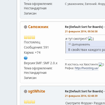
Тема оформления:
С уважением, Евгений. Фор
Нестандартная
Записан
Сапожник
Re:[Default Sort for Board
21 февраля 2014, 00:56:58
и тут смотрел?
Постоялец
Цитировать
Сообщения: 591
В свойствах каждого 
Карма: +74
Версия SMF: SMF 2.0.x
Я хостюсь на Хвостинге
Тема оформления:
Рефка:
http://hvosting.ua/
Нестандартная
Записан
sgtWhite
Re:[Default Sort for Board
21 февраля 2014, 02:48:39
Смотрите Форум> Разделы