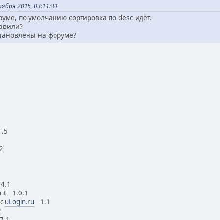
ября 2015, 03:11:30
руме, по-умолчанию сортировка по desc идёт.
тавили?
тановлены на форуме?
t 1.5
.1
 0.2
 2.4.1
ment 1.0.1
ис
uLogin.ru
1.1
1.2
7.1