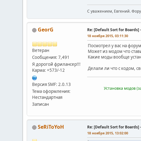
С уважением, Евгений. Фор
GeorG
Re: [Default Sort for Boar
18 ноября 2015, 03:11:30
Посмотрел у вас на форум
Ветеран
Может из модом что став
Какие моды вообще уста
Сообщения: 7,491
Я дорогой фрилансер!!!
Делали ли что с кодом, 
Карма: +573/-12
Версия SMF: 2.0.13
Установка модов (з
Тема оформления:
Нестандартная
Записан
SeRiToYoH
Re: [Default Sort for Boar
18 ноября 2015, 13:02:00