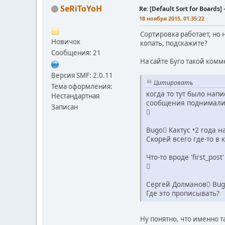
SeRiToYoH
Re: [Default Sort for Boar
18 ноября 2015, 01:35:22
Сортировка работает, но
Новичок
копать, подскажите?
Сообщения: 21
На сайте Буго такой комм
Версия SMF: 2.0.11
Цитировать
Тема оформления:
когда то тут было нап
Нестандартная
сообщения поднималис
Записан

Bugo Кактус •2 года н
Скорей всего где-то в 
Что-то вроде 'first_post'

Сергей Долманов Bugo
Где это прописывать?
Ну понятно, что именно та