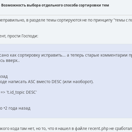
ds] - Возможность выбора отдельного способа сортировки тем
 неправильно, в разделе темы сортируются не по принципу "темы с 
ент, прости Господи:
исано как сортировку исправить... а теперь старые комментарии 
ь вверх..
азад
коде написать ASC вместо DESC (или наоборот).
 => 't.id_topic DESC'
 •2 года назад
кого кода там нет, но то, что я нашел в файле recent.php не сработало