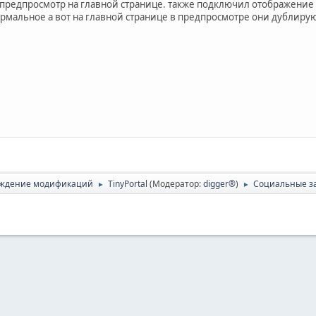
предпросмотр на главной странице. также подключил отображение со
мальное а вот на главной странице в предпросмотре они дублируют
ждение модификаций
TinyPortal
(Модератор:
digger®
)
Социальные з
►
►