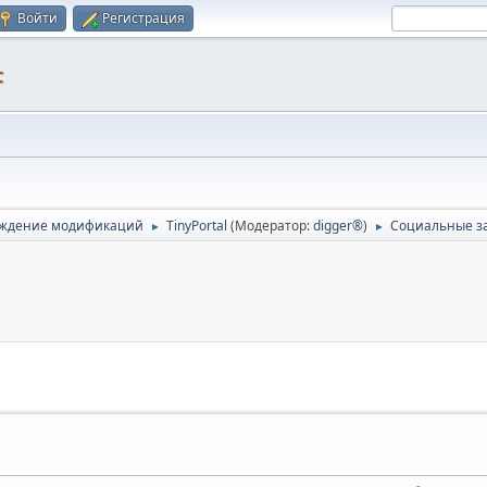
Войти
Регистрация
F
ждение модификаций
TinyPortal
(Модератор:
digger®
)
Социальные з
►
►