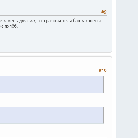
#9
ке замены для смф, а то разовьётся и бац закроется
же пхпбб.
#10