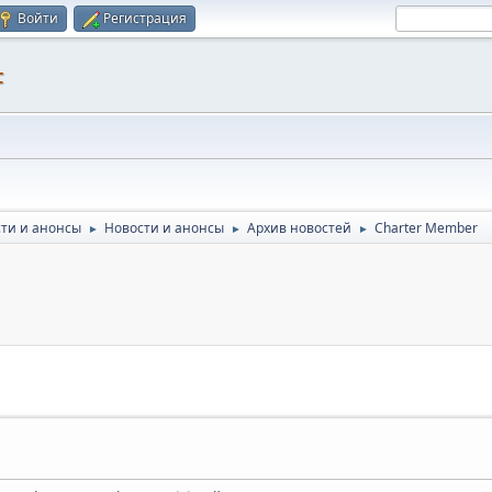
Войти
Регистрация
F
ти и анонсы
Новости и анонсы
Архив новостей
Charter Member
►
►
►