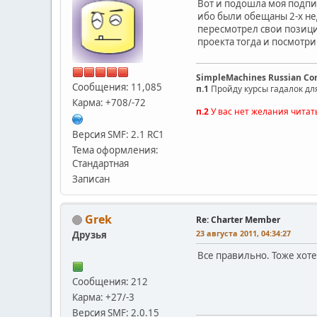
Вот и подошла моя подпи
ибо были обещаны 2-х нед
пересмотрел свои позици
проекта тогда и посмотрим
SimpleMachines Russian C
Сообщения: 11,085
п.1
Пройду курсы гадалок дл
Карма: +708/-72
п.2
У вас нет желания читат
Версия SMF: 2.1 RC1
Тема оформления:
Стандартная
Записан
Grek
Re: Charter Member
23 августа 2011, 04:34:27
Друзья
Все правильно. Тоже хоте
Сообщения: 212
Карма: +27/-3
Версия SMF: 2.0.15