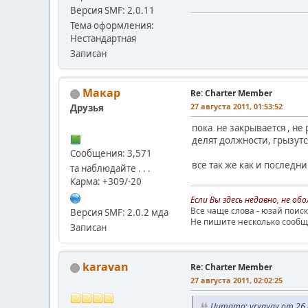
Версия SMF: 2.0.11
Тема оформления:
Нестандартная
Записан
Макар
Re: Charter Member
27 августа 2011, 01:53:52
Друзья
пока не закрывается , не 
делят должности, грызутся
Сообщения: 3,571
все так же как и последний го
та наблюдайте . . .
Карма: +309/-20
Если Вы здесь недавно, не о
Все чаще слова - юзай поиск
Версия SMF: 2.0.2 мда
Не пишите несколько сообще
Записан
karavan
Re: Charter Member
27 августа 2011, 02:02:25
Цитата: yrygvay от 26 