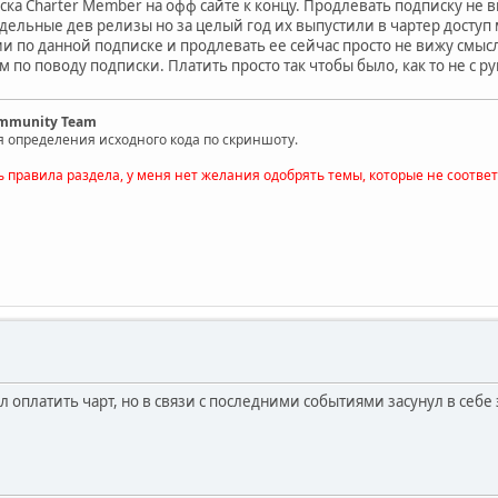
ска Charter Member на офф сайте к концу. Продлевать подписку не 
ельные дев релизы но за целый год их выпустили в чартер доступ м
и по данной подписке и продлевать ее сейчас просто не вижу смы
 по поводу подписки. Платить просто так чтобы было, как то не с рук
ommunity Team
я определения исходного кода по скриншоту.
ь правила раздела, у меня нет желания одобрять темы, которые не соотве
л оплатить чарт, но в связи с последними событиями засунул в себе 