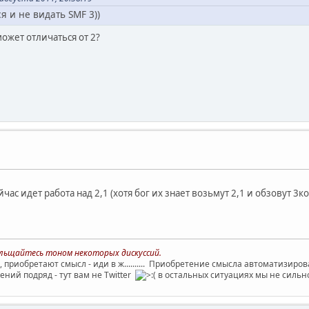
я и не видать SMF 3))
может отличаться от 2?
йчас идет работа над 2,1 (хотя бог их знает возьмут 2,1 и обзовут 3к
больщайтесь тоном некоторых дискуссий.
, приобретают смысл - иди в ж.......... Приобретение смысла автоматизиро
ний подряд - тут вам не Twitter
в остальных ситуациях мы не сильн