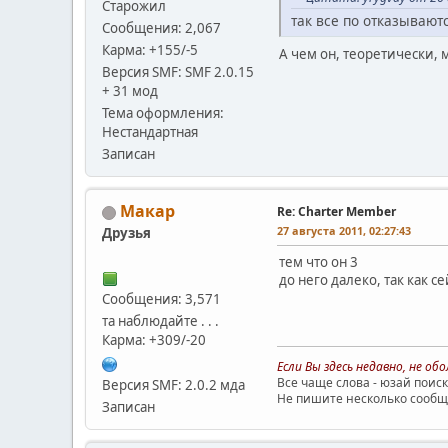
Старожил
так все по отказываютс
Сообщения: 2,067
Карма: +155/-5
А чем он, теоретически, 
Версия SMF: SMF 2.0.15
+ 31 мод
Тема оформления:
Нестандартная
Записан
Макар
Re: Charter Member
27 августа 2011, 02:27:43
Друзья
тем что он 3
до него далеко, так как се
Сообщения: 3,571
та наблюдайте . . .
Карма: +309/-20
Если Вы здесь недавно, не о
Все чаще слова - юзай поиск
Версия SMF: 2.0.2 мда
Не пишите несколько сообще
Записан