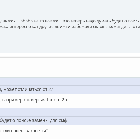
я движок... phpbb не то всё же... это теперь надо думать будет о поис
а... интересно как другие движки избежали склок в команде... тот 
, может отличаться от 2?
например как версия 1.х.х от 2.х
 будет о поиске замены для смф
 если проект закроется?