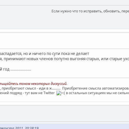
Если нужно что то исправить, обновить, пер
распадается, но и ничего по сути пока не делает
, принимают новых членов попутно выгоняя старых, или старые уходят 
д ..................
больщайтесь тоном некоторых дискуссий.
, приобретают смысл - иди в ж.......... Приобретение смысла автоматизиро
ний подряд - тут вам не Twitter
в остальных ситуациях мы не сильн
августа 2011, 20:38:19