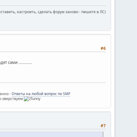
еставить, настроить, сделать форум заново - пишите в ЛС)
#6
сами ...........
ванно -
Ответы на любой вопрос по SMF
о зверствуем
#7