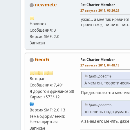
newmete
Re: Charter Member
27 августа 2011, 03:26:29
ужас... а мне так нравитс
Новичок
проект смф, пишите письм
Сообщения: 3
Версия SMF: 2.0
Записан
GeorG
Re: Charter Member
27 августа 2011, 04:48:15
Цитировать
Ветеран
А чем он, теоретически
Сообщения: 7,491
Я дорогой фрилансер!!!
Предполагаю что многим, 
Карма: +573/-12
Цитировать
Версия SMF: 2.0.13
то теперь надо думать
Тема оформления:
А зачем его менять, даже
Нестандартная
Записан