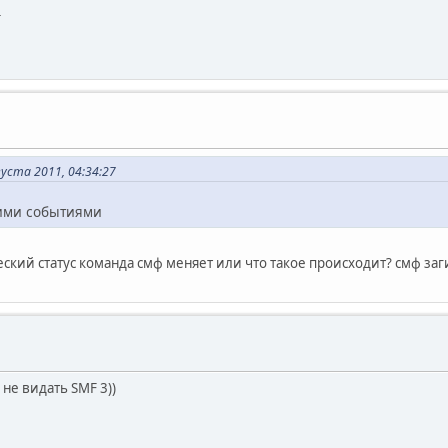
r
уста 2011, 04:34:27
ними событиями
ский статус команда смф меняет или что такое происходит? смф заг
 не видать SMF 3))