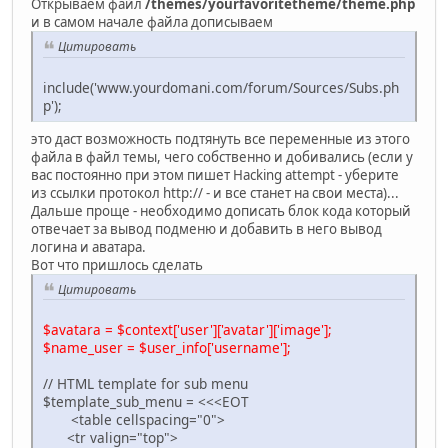
Открываем файл
/themes/yourfavoritetheme/theme.php
и в самом начале файла дописываем
Цитировать
include('www.yourdomani.com/forum/Sources/Subs.ph
p');
это даст возможность подтянуть все переменные из этого
файла в файл темы, чего собственно и добивались (если у
вас постоянно при этом пишет Hacking attempt - уберите
из ссылки протокол http:// - и все станет на свои места)...
Дальше проще - необходимо дописать блок кода который
отвечает за вывод подменю и добавить в него вывод
логина и аватара.
Вот что пришлось сделать
Цитировать
$avatara = $context['user']['avatar']['image'];
$name_user = $user_info['username'];
// HTML template for sub menu
$template_sub_menu = <<<EOT
<table cellspacing="0">
<tr valign="top">