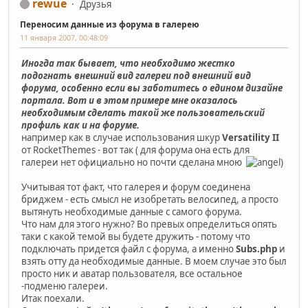
rewue
Друзья
Переносим данные из форума в галерею
11 января 2007, 00:48:09
Иногда так бывает, что необходимо жестко
подогнать внешний вид галереи под внешний вид
форума, особенно если вы заботитесь о едином дизайне
портала. Вот и в этом примере мне оказалось
необходимым сделать такой же пользовательский
профиль как и на форуме.
например как в случае использования шкур
Versatility II
от RocketThemes - вот так ( для форума она есть для
галереи нет официально но почти сделана мною
)
Учитывая тот факт, что галерея и форум соединена
бриджем - есть смысл не изобретать велосипед, а просто
вытянуть необходимые данные с самого форума.
Что нам для этого нужно? Во превых определиться опять
таки с какой темой вы будете дружить - потому что
подключать придется файл с форума, а именно
Subs.php
и
взять отту да необходимые данные. В моем случае это был
просто ник и аватар пользователя, все остальное
-подменю галереи.
Итак поехали.