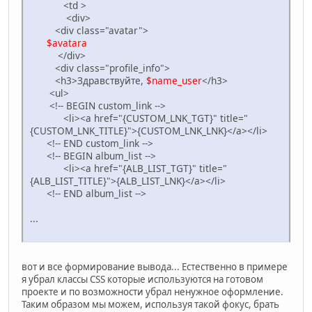
<td >
<div>
<div class="avatar">
$avatara
</div>
<div class="profile_info">
<h3>Здравствуйте,
$name_user
</h3>
<ul>
<!-- BEGIN custom_link -->
<li><a href="{CUSTOM_LNK_TGT}" title="
{CUSTOM_LNK_TITLE}">{CUSTOM_LNK_LNK}</a></li>
<!-- END custom_link -->
<!-- BEGIN album_list -->
<li><a href="{ALB_LIST_TGT}" title="
{ALB_LIST_TITLE}">{ALB_LIST_LNK}</a></li>
<!-- END album_list -->
...
вот и все формирование вывода... Естественно в примере
я убрал классы CSS которые используются на готовом
проекте и по возможности убрал ненужное оформление.
Таким образом мы можем, используя такой фокус, брать