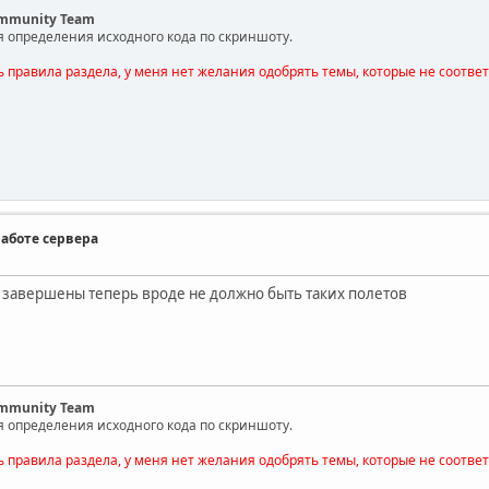
ommunity Team
я определения исходного кода по скриншоту.
ь правила раздела, у меня нет желания одобрять темы, которые не соотве
работе сервера
 завершены теперь вроде не должно быть таких полетов
ommunity Team
я определения исходного кода по скриншоту.
ь правила раздела, у меня нет желания одобрять темы, которые не соотве