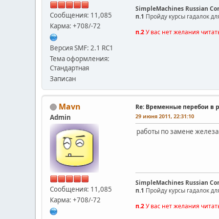
SimpleMachines Russian C
Сообщения: 11,085
п.1
Пройду курсы гадалок дл
Карма: +708/-72
п.2
У вас нет желания читат
Версия SMF: 2.1 RC1
Тема оформления:
Стандартная
Записан
Mavn
Re: Временные перебои в 
29 июня 2011, 22:31:10
Admin
работы по замене железа
SimpleMachines Russian C
Сообщения: 11,085
п.1
Пройду курсы гадалок дл
Карма: +708/-72
п.2
У вас нет желания читат