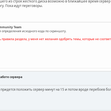
шего из строя жесткого диска возможно в ближайшее время сервер 
огу. Пока идут переговоры.
ommunity Team
я определения исходного кода по скриншоту.
ь правила раздела, у меня нет желания одобрять темы, которые не соотве
работе сервера
 придется положить сервер минут на 15 и потом вроде перебоев бо