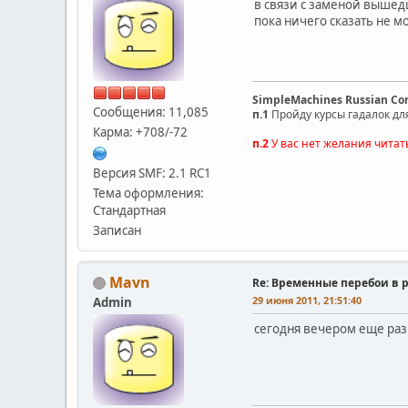
в связи с заменой вышед
пока ничего сказать не м
SimpleMachines Russian C
Сообщения: 11,085
п.1
Пройду курсы гадалок дл
Карма: +708/-72
п.2
У вас нет желания читат
Версия SMF: 2.1 RC1
Тема оформления:
Стандартная
Записан
Mavn
Re: Временные перебои в 
29 июня 2011, 21:51:40
Admin
сегодня вечером еще раз