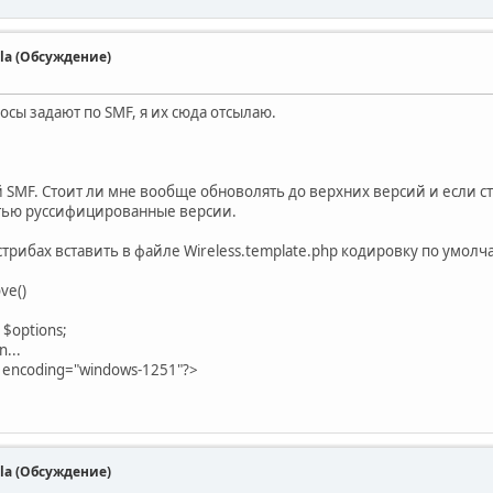
la (Обсуждение)
осы задают по SMF, я их сюда отсылаю.
ий SMF. Стоит ли мне вообще обноволять до верхних версий и если сто
тью руссифицированные версии.
стрибах вставить в файле Wireless.template.php кодировку по умолч
ve()
 $options;
n...
" encoding="windows-1251"?>
la (Обсуждение)