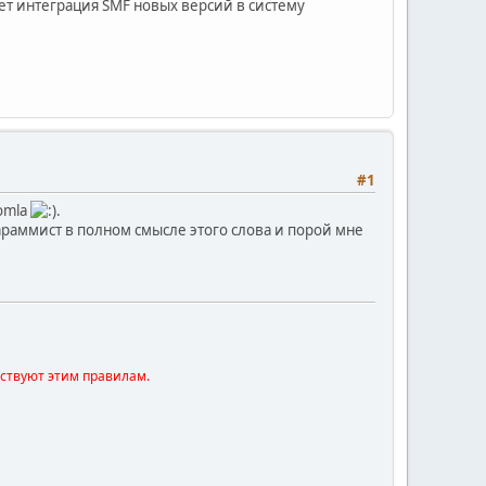
сует интеграция SMF новых версий в систему
#1
omla
.
араммист в полном смысле этого слова и порой мне
тствуют этим правилам.