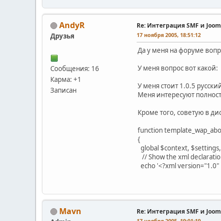
AndyR
Re: Интеграция SMF и Joom
17 ноября 2005, 18:51:12
Друзья
Да у меня на форуме вопр
У меня вопрос вот какой:
Сообщения: 16
Карма: +1
У меня стоит 1.0.5 русск
Записан
Меня интересуют полнос
Кроме того, советую в ди
function template_wap_abo
{
global $context, $settings,
// Show the xml declaratio
echo '<?xml version="1.0
Mavn
Re: Интеграция SMF и Joom
17 ноября 2005, 19:01:19