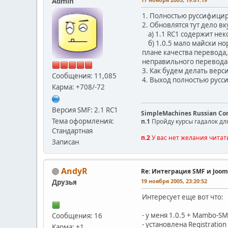
Admin
1. Полностью руссифициро
2. Обновлятся тут дело вку
а) 1.1 RC1 содержит нек
б) 1.0.5 мало майски нор
плане качества перевода,
неправильного перевода 
3. Как будем делать верс
Сообщения: 11,085
4. Выход полностью русс
Карма: +708/-72
Версия SMF: 2.1 RC1
SimpleMachines Russian C
Тема оформления:
п.1
Пройду курсы гадалок дл
Стандартная
п.2
У вас нет желания читат
Записан
AndyR
Re: Интеграция SMF и Joom
19 ноября 2005, 23:20:52
Друзья
Интересует еще вот что:
- у меня 1.0.5 + Mambo-SMF
Сообщения: 16
- установлена Registratio
Карма: +1