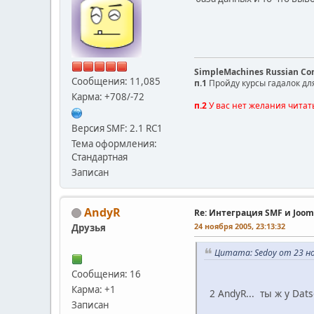
SimpleMachines Russian C
Сообщения: 11,085
п.1
Пройду курсы гадалок дл
Карма: +708/-72
п.2
У вас нет желания читат
Версия SMF: 2.1 RC1
Тема оформления:
Стандартная
Записан
AndyR
Re: Интеграция SMF и Joom
24 ноября 2005, 23:13:32
Друзья
Цитата: Sedoy от 23 но
Сообщения: 16
Карма: +1
2 AndyR... ты ж у Dats
Записан