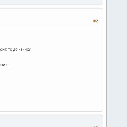
#2
ит, то до каких?
анию: