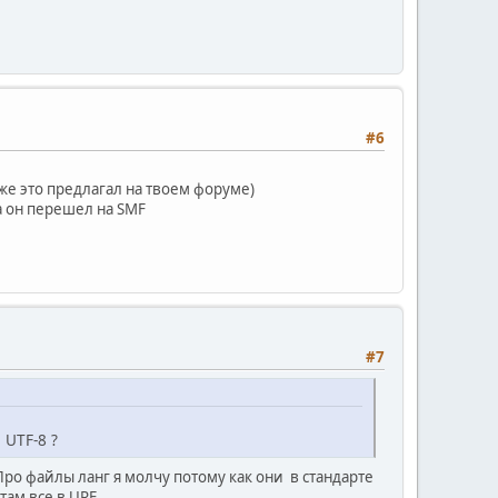
#6
 уже это предлагал на твоем форуме)
а он перешел на SMF
#7
 UTF-8 ?
 Про файлы ланг я молчу потому как они в стандарте
 там все в URF