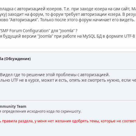
оладка с авторизацией юзеров. Т.е. при заходе юзера на сам сайт, Ма
ку) заходит на форум, то форум требует авторизации юзера. В резу
ново "Авторизация". Только после этого форум начинает его видет
MF Forum Configuration" для "Joomla" ?
я будущей версии "Joomla" при работе на MySQL БД в формате UTF-8 
la (Обсуждение)
 Видел где то решение этой проблемы с авторизацией.
ьно UTF не в курсе, может и есть, опять же смотреть нужно, если 
ommunity Team
я определения исходного кода по скриншоту.
ь правила раздела, у меня нет желания одобрять темы, которые не соотве