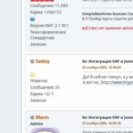
Сообщения: 11,085
Карма: +708/-72
SimpleMachines Russian C
п.1
Пройду курсы гадалок дл
Версия SMF: 2.1 RC1
п.2
У вас нет желания читат
Тема оформления:
Стандартная
Записан
Sedoy
Re: Интеграция SMF и Joom
23 ноября 2005, 15:49:44
Да? Я сейчас глянул, а у
Новичок
А вот на _http:
//www.tinypo
Сообщения: 33
Карма: +2/-1
Записан
Mavn
Re: Интеграция SMF и Joom
23 ноября 2005, 16:05:35
Admin
база данных и то что выв