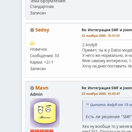
Тема оформления:
Стандартная
Записан
Sedoy
Re: Интеграция SMF и Joom
23 ноября 2005, 15:31:01
2 AndyR
Новичок
Привет, ты ж у Datso моде
У него же нормально, и н
Сообщения: 33
Мне самому интиресно, т.
Карма: +2/-1
Хочу на днях поставить 
Записан
Mavn
Re: Интеграция SMF и Joom
23 ноября 2005, 15:43:47
Admin
Цитата: AndyR от 19 но
Есть ли решение "SMF"
Хех ну вообще то у меня в
win1251. Просто как то не