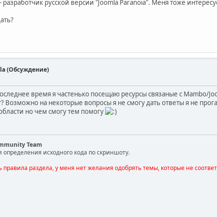
R - разработчик русской версии "Joomla Paranoia". Меня тоже интере
дать?
la (Обсуждение)
последнее время я частенько посещаю ресурсы связаные с Mambo/Jo
? Возможно на некоторые вопросы я не смогу дать ответы я не прог
 области но чем смогу тем помогу
ommunity Team
я определения исходного кода по скриншоту.
ь правила раздела, у меня нет желания одобрять темы, которые не соотве