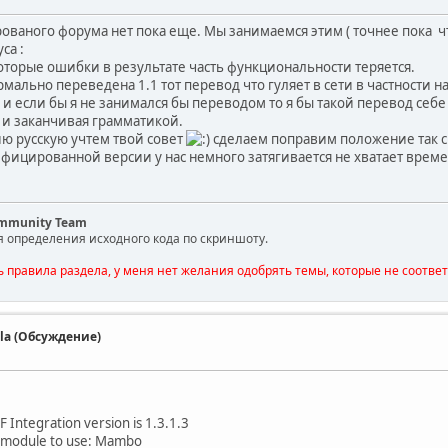
ваного форума нет пока еще. Мы занимаемся этим ( точнее пока что
са :
оторые ошибки в результате часть функциональности теряется.
мально переведена 1.1 тот перевод что гуляет в сети в частности на
 и если бы я не занимался бы переводом то я бы такой перевод себ
и заканчивая грамматикой.
ию русскую учтем твой совет
сделаем поправим положение так с
ифицированной версии у нас немного затягивается не хватает време
ommunity Team
я определения исходного кода по скриншоту.
ь правила раздела, у меня нет желания одобрять темы, которые не соотве
la (Обсуждение)
 Integration version is 1.3.1.3
n module to use: Mambo