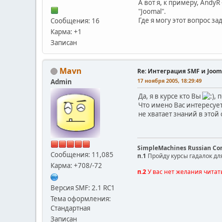
А вот я, к примеру, Andy
"Joomal".
Где я могу этот вопрос за
Сообщения: 16
Карма: +1
Записан
Mavn
Re: Интеграция SMF и Joom
17 ноября 2005, 18:29:49
Admin
Да, я в курсе кто Вы
, 
Что имено Вас интересует
не хватает знаний в этой
SimpleMachines Russian C
Сообщения: 11,085
п.1
Пройду курсы гадалок дл
Карма: +708/-72
п.2
У вас нет желания читат
Версия SMF: 2.1 RC1
Тема оформления:
Стандартная
Записан