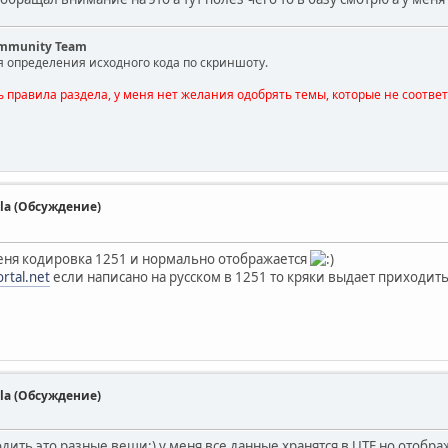
ommunity Team
я определения исходного кода по скриншоту.
ь правила раздела, у меня нет желания одобрять темы, которые не соотве
la (Обсуждение)
 меня кодировка 1251 и нормально отображается
rtal.net
если написано на русском в 1251 то кряки выдает приходит
la (Обсуждение)
одить это разные вещи:) у меня все данные хранятся в UTF но отобр