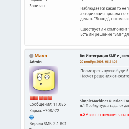
Записан
Наблюдается какая то неп
авторизация прошла по ку
делать "Выход", потом за
Сществует ли компонент "S
Есть ли решение "SMF" дл
Mavn
Re: Интеграция SMF и Joom
Admin
20 ноября 2005, 06:21:04
Посмотреть нужно будет!
Насчет решения относител
SimpleMachines Russian C
Сообщения: 11,085
п.1
Пройду курсы гадалок дл
Карма: +708/-72
п.2
У вас нет желания читат
Версия SMF: 2.1 RC1