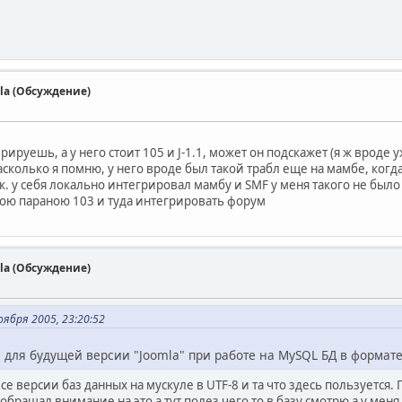
la (Обсуждение)
рируешь, а у него стоит 105 и J-1.1, может он подскажет (я ж вроде
асколько я помню, у него вроде был такой трабл еще на мамбе, когд
к. у себя локально интегрировал мамбу и SMF у меня такого не было
твою параною 103 и туда интегрировать форум
la (Обсуждение)
ября 2005, 23:20:52
 для будущей версии "Joomla" при работе на MySQL БД в формате
се версии баз данных на мускуле в UTF-8 и та что здесь пользуется.
 обращал внимание на это а тут полез чего то в базу смотрю а у меня