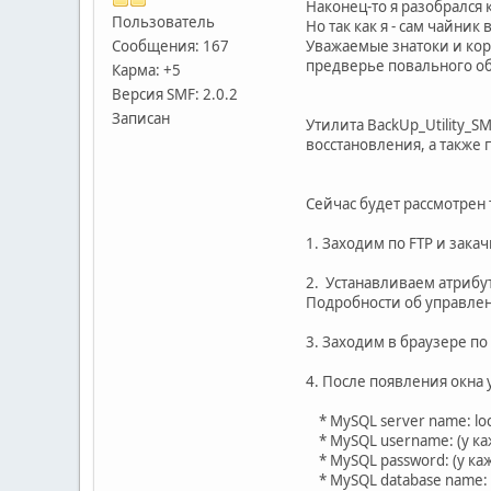
Наконец-то я разобрался к
Пользователь
Но так как я - сам чайник
Сообщения: 167
Уважаемые знатоки и кори
предверье повального об
Карма: +5
Версия SMF: 2.0.2
Записан
Утилита BackUp_Utility_S
восстановления, а также
Сейчас будет рассмотрен 
1. Заходим по FTP и зака
2. Устанавливаем атрибут
Подробности об управлен
3. Заходим в браузере по
4. После появления окна
* MySQL server name: loc
* MySQL username: (у каж
* MySQL password: (у кажд
* MySQL database name: (