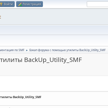
Войти
Регистрация
F
ментация по SMF
Бэкап форума с помощью утилиты BackUp_Utility_SMF
►
тилиты BackUp_Utility_SMF
тилиты BackUp_Utility_SMF