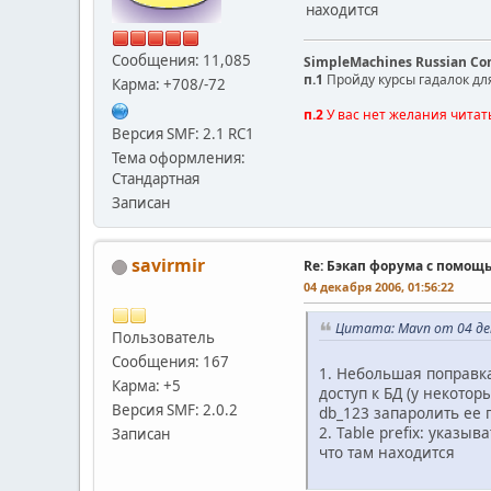
находится
Сообщения: 11,085
SimpleMachines Russian C
п.1
Пройду курсы гадалок дл
Карма: +708/-72
п.2
У вас нет желания читат
Версия SMF: 2.1 RC1
Тема оформления:
Стандартная
Записан
savirmir
Re: Бэкап форума с помощ
04 декабря 2006, 01:56:22
Цитата: Mavn от 04 дек
Пользователь
Сообщения: 167
1. Небольшая поправка
Карма: +5
доступ к БД (у некото
Версия SMF: 2.0.2
db_123 запаролить ее 
2. Table prefix: указ
Записан
что там находится