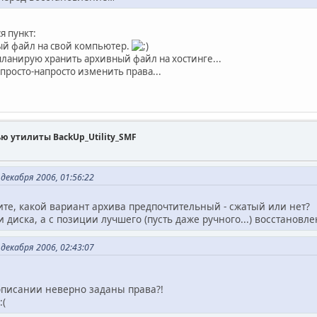
я пункт:
ый файл на свой компьютер.
е планирую хранить архивный файл на хостинге...
 просто-напросто изменить права...
ью утилиты BackUp_Utility_SMF
декабря 2006, 01:56:22
ите, какой вариант архива предпочтительный - сжатый или нет?
 диска, а с позиции лучшего (пусть даже ручного...) восстановл
декабря 2006, 02:43:07
писании неверно заданы права?!