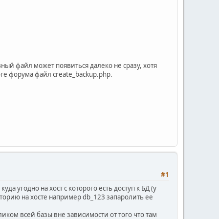
вный файл может появиться далеко не сразу, хотя
ге форума файл create_backup.php.
#1
а угодно на хост с которого есть доступ к БД (у
торию на хосте например db_123 запаролить ее
ликом всей базы вне зависимости от того что там