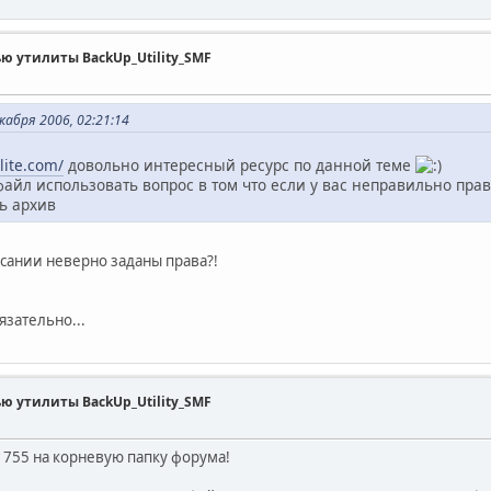
ью утилиты BackUp_Utility_SMF
абря 2006, 02:21:14
lite.com/
довольно интересный ресурс по данной теме
файл использовать вопрос в том что если у вас неправильно прав
ь архив
сании неверно заданы права?!
язательно...
ью утилиты BackUp_Utility_SMF
 755 на корневую папку форума!