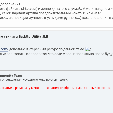
 дополнения!
ого файлика (.htaccess) именно для этого случая?.. У меня на одном х
, какой вариант архива предпочтительный - сжатый или нет?
ска, а с позиции лучшего (пусть даже ручного...) восстановления 
ью утилиты BackUp_Utility_SMF
e.com/
довольно интересный ресурс по данной теме
л использовать вопрос в том что если у вас неправильно права буд
ommunity Team
я определения исходного кода по скриншоту.
ь правила раздела, у меня нет желания одобрять темы, которые не соотве