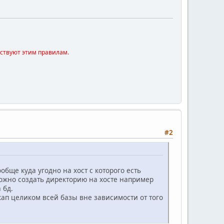
тствуют этим правилам.
#2
бще куда угодно на хост с которого есть
можно создать директорию на хосте например
 бд.
экап целиком всей базы вне зависимости от того