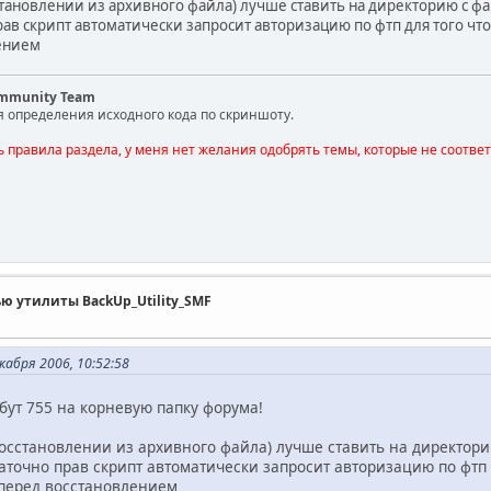
становлении из архивного файла) лучше ставить на директорию с фа
рав скрипт автоматически запросит авторизацию по фтп для того ч
лением
ommunity Team
я определения исходного кода по скриншоту.
ь правила раздела, у меня нет желания одобрять темы, которые не соотве
ью утилиты BackUp_Utility_SMF
абря 2006, 10:52:58
бут 755 на корневую папку форума!
осстановлении из архивного файла) лучше ставить на директори
аточно прав скрипт автоматически запросит авторизацию по фтп
перед восстановлением