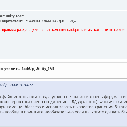
ommunity Team
я определения исходного кода по скриншоту.
ь правила раздела, у меня нет желания одобрять темы, которые не соотве
ью утилиты BackUp_Utility_SMF
абря 2006, 01:44:56
 файл можно ложить куда угодно не только в корень форума а воо
рых хостеров отключено соединение с БД удаленно). Фактически 
при помощи .htaccess и использовать в качестве хранения бэкапа
ывать вообще в принципе необязательно если вы хотите сделать б