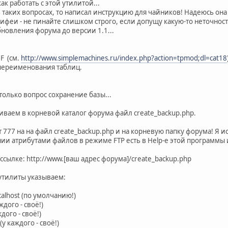
ак работать с этой утилитой...
 в таких вопросах, то написал инструкцию для чайников! Надеюсь она
феи - не пинайте слишком строго, если допущу какую-то неточность
новления форума до версии 1.1...
MF (см.
http://www.simplemachines.ru/index.php?action=tpmod;dl=cat18
 переименования таблиц.
только вопрос сохранение базы...
чиваем в корневой каталог форума файл create_backup.php.
 777 на на файл create_backup.php и на корневую папку форума! Я 
ии атрибутами файлов в режиме FTP есть в Help-е этой программы 
 ссылке: http://www.[ваш адрес форума]/create_backup.php
 утилиты указываем:
alhost (по умолчанию!)
дого - своё!)
ого - своё!)
у каждого - своё!)