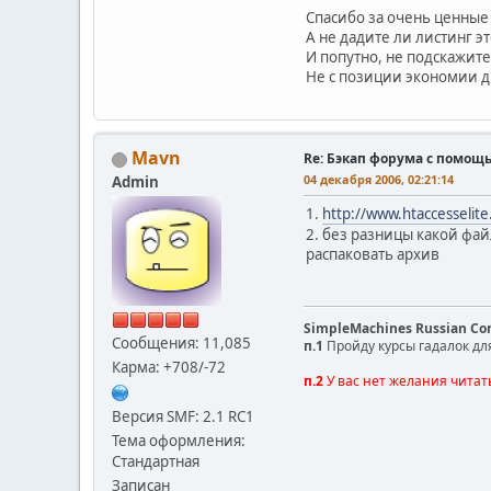
Спасибо за очень ценные
А не дадите ли листинг эт
И попутно, не подскажите
Не с позиции экономии ди
Mavn
Re: Бэкап форума с помощ
04 декабря 2006, 02:21:14
Admin
1.
http://www.htaccesselit
2. без разницы какой фай
распаковать архив
SimpleMachines Russian C
Сообщения: 11,085
п.1
Пройду курсы гадалок дл
Карма: +708/-72
п.2
У вас нет желания читат
Версия SMF: 2.1 RC1
Тема оформления:
Стандартная
Записан