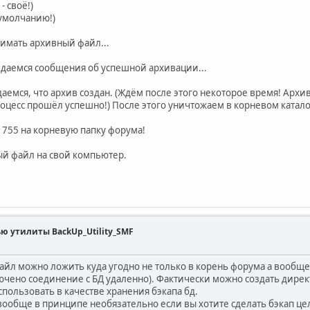
- своё!)
о умолчанию!)
жимать архивный файл...
идаемся сообщения об успешной архивации...
даемся, что архив создан. (Ждём после этого некоторое время! Архи
роцесс прошёл успешно!) После этого уничтожаем в корневом катало
 755 на корневую папку форума!
й файл на свой компьютер.
ью утилиты BackUp_Utility_SMF
йл можно ложить куда угодно не только в корень форума а вообще куд
ючено соединение с БД удаленно). Фактически можно создать дирек
спользовать в качестве хранения бэкапа бд.
ть вообще в принципе необязательно если вы хотите сделать бэкап це