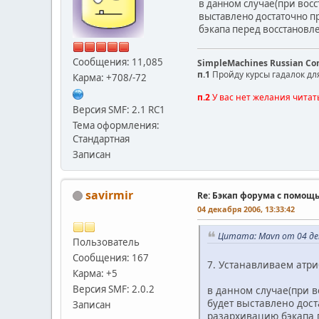
в данном случае(при вос
выставлено достаточно п
бэкапа перед восстанов
Сообщения: 11,085
SimpleMachines Russian C
п.1
Пройду курсы гадалок дл
Карма: +708/-72
п.2
У вас нет желания читат
Версия SMF: 2.1 RC1
Тема оформления:
Стандартная
Записан
savirmir
Re: Бэкап форума с помощ
04 декабря 2006, 13:33:42
Цитата: Mavn от 04 дек
Пользователь
Сообщения: 167
7. Устанавливаем атри
Карма: +5
Версия SMF: 2.0.2
в данном случае(при в
будет выставлено дост
Записан
разархивацию бэкапа 