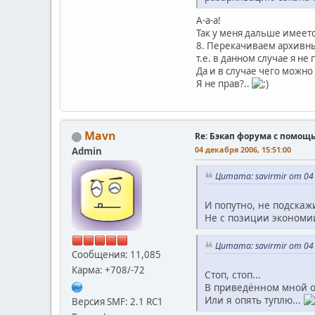
А-а-а!
Так у меня дальше имеетс
8. Перекачиваем архивн
т.е. в данном случае я н
Да и в случае чего можно
Я не прав?..
Mavn
Re: Бэкап форума с помощ
04 декабря 2006, 15:51:00
Admin
Цитата: savirmir от 04 
И попутно, не подскаж
Не с позиции экономии
Цитата: savirmir от 04 
Сообщения: 11,085
Карма: +708/-72
Стоп, стоп...
В приведённом мной о
Или я опять туплю...
Версия SMF: 2.1 RC1