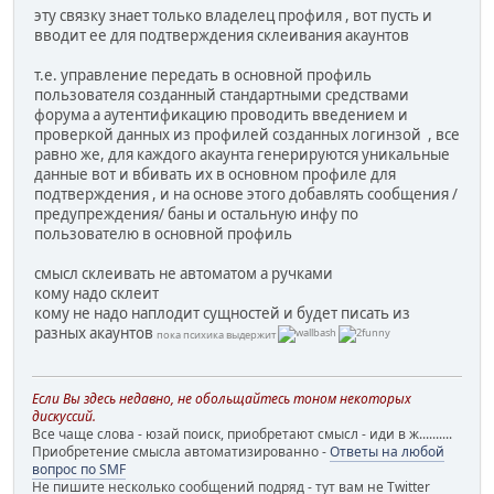
эту связку знает только владелец профиля , вот пусть и
вводит ее для подтверждения склеивания акаунтов
т.е. управление передать в основной профиль
пользователя созданный стандартными средствами
форума а аутентификацию проводить введением и
проверкой данных из профилей созданных логинзой , все
равно же, для каждого акаунта генерируются уникальные
данные вот и вбивать их в основном профиле для
подтверждения , и на основе этого добавлять сообщения /
предупреждения/ баны и остальную инфу по
пользователю в основной профиль
смысл склеивать не автоматом а ручками
кому надо склеит
кому не надо наплодит сущностей и будет писать из
разных акаунтов
пока психика выдержит
Если Вы здесь недавно, не обольщайтесь тоном некоторых
дискуссий.
Все чаще слова - юзай поиск, приобретают смысл - иди в ж..........
Приобретение смысла автоматизированно -
Ответы на любой
вопрос по SMF
Не пишите несколько сообщений подряд - тут вам не Twitter