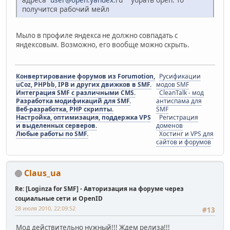
получится рабочий мейл
Мыло в профиле яндекса не должно совпадать с
яндексовым. Возможно, его вообще можно скрыть.
Конвертирование форумов из Forumotion,
Русификации
uCoz, PHPbb, IPB и других движков в SMF.
модов SMF
Интеграция SMF с различными CMS.
CleanTalk - мод
Разработка модификаций для SMF.
антиспама для
Веб-разработка, PHP скрипты.
SMF
Настройка, оптимизация, поддержка VPS
Регистрация
и выделенных серверов.
доменов
Любые работы по SMF.
Хостинг и VPS для
сайтов и форумов
Claus_ua
Re: [Loginza for SMF] - Авторизация на форуме через
социальные сети и OpenID
28 июля 2010, 22:09:52
#13
Мод действительно нужный!!! Ждем релиза!!!