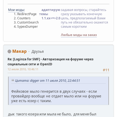
Мои моды:
адаптирую
задавая вопросы, старайтесь
RedirectPage
темы
сразу указывать конечную
Counters
1.1.хx<=>2.0
цель, предполагаемый Вами
CustomSearch
путь не обязательно окажется
SypexDumper
самым коротким
Любые моды на заказ
Макар
Друзья
Re: [Loginza for SMF] - Авторизация на форуме через
социальные сети и OpenID
12 июля 2010, 10:46:11
#11
Цитата: digger от 11 июля 2010, 22:44:51
Фейковое мыло генерится в двух случаях - если
провайдер вообще не отдает мыло или на форуме
уже есть юзер с таким.
дык такого юзера или мыла не было, для меня был