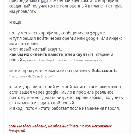
присоединяюсь
замкнутый круг какой то и профиль
созданный получается не полноценный в плане - нет прав
им управлять
и еще
вот у меня есть профиль , сообщения на форуме
и тут я решил войти через openID или google или яндекс
или т.п. сервис
и оп новый чистый акаунт..
как бы их склеить вместе, эти акаунты ?
старый и
новый
нужен какой то общий признак , что бы не склеить чужие
может продумать механизм по принципу
Subaccounts
"персонажей His Divine Shadow "
кстати управлять своей учетной записью все таки можно,
если зашел через google - мыло в профиле реальное ,
поэтому можно сделать вид , что пароль забыл , получить
его на мыло и задать свой новый.
И вход , потом кстати работает после изменения пароля.
Если Вы здесь недавно, не обольщайтесь тоном некоторых
дискуссий.