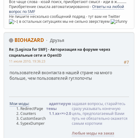
Все чаще слова - юзай поиск, приобретают смысл - иди в ж..........
Приобретение смысла автоматизированно -
Ответы на любой
вопрос по SMF
Не пишите несколько сообщений подряд - тут вам не Twitter
в остальных ситуациях мы не сильно зверствуем
BIOHAZARD
Друзья
Re: [Loginza for SMF] - Авторизация на форуме через
социальные сети и OpenID
11 июля 2010, 19:36:23
#7
пользователей вконтакта в нашей стране на много
больше, чем пользователей гуглопочты
Мои моды:
адаптирую
задавая вопросы, старайтесь
RedirectPage
темы
сразу указывать конечную
Counters
1.1.хx<=>2.0
цель, предполагаемый Вами
CustomSearch
путь не обязательно окажется
SypexDumper
самым коротким
Любые моды на заказ