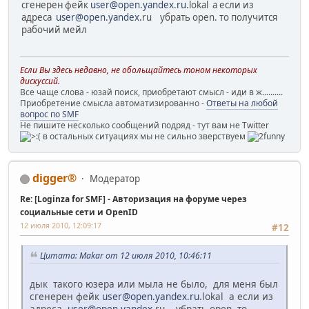
сгенерен фейк
user@open.yandex.ru
.lokal а если из
адреса
user@open.yandex
.ru убрать open. то получится
рабочий мейл
Если Вы здесь недавно, не обольщайтесь тоном некоторых
дискуссий.
Все чаще слова - юзай поиск, приобретают смысл - иди в ж..........
Приобретение смысла автоматизированно -
Ответы на любой
вопрос по SMF
Не пишите несколько сообщений подряд - тут вам не Twitter
в остальных ситуациях мы не сильно зверствуем
digger®
Модератор
Re: [Loginza for SMF] - Авторизация на форуме через
социальные сети и OpenID
12 июля 2010, 12:09:17
#12
Цитата: Makar от 12 июля 2010, 10:46:11
дык такого юзера или мыла не было, для меня был
сгенерен фейк
user@open.yandex.ru
.lokal а если из
адреса
user@open.yandex
.ru убрать open. то