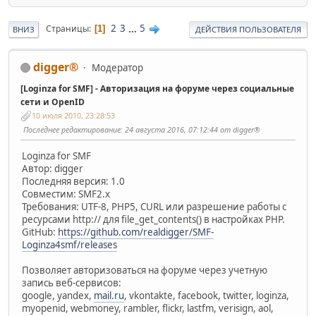
2
3
...
5
Страницы
1
ВНИЗ
ДЕЙСТВИЯ ПОЛЬЗОВАТЕЛЯ
digger®
Модератор
[Loginza for SMF] - Авторизация на форуме через социальные
сети и OpenID
10 июля 2010, 23:28:53
Последнее редактирование
: 24 августа 2016, 07:12:44 от digger®
Loginza for SMF
Автор: digger
Последняя версия: 1.0
Совместим: SMF2.x
Требования: UTF-8, PHP5, CURL или разрешение работы c
ресурсами http:// для file_get_contents() в настройках PHP.
GitHub:
https://github.com/realdigger/SMF-
Loginza4smf/releases
Позволяет авторизоваться на форуме через учетную
запись веб-сервисов:
google, yandex,
mail.ru
, vkontakte, facebook, twitter, loginza,
myopenid, webmoney, rambler, flickr, lastfm, verisign, aol,