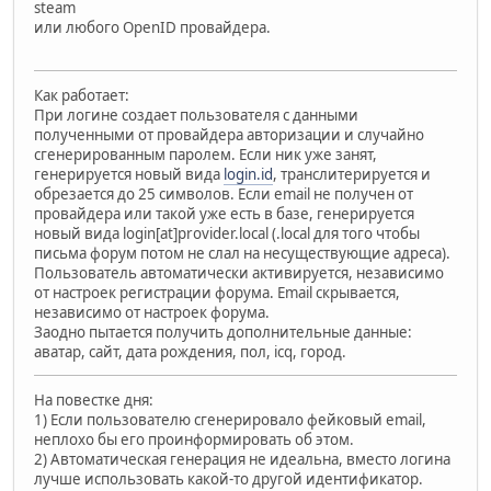
steam
или любого OpenID провайдера.
Как работает:
При логине создает пользователя с данными
полученными от провайдера авторизации и случайно
сгенерированным паролем. Если ник уже занят,
генерируется новый вида
login.id
, транслитерируется и
обрезается до 25 символов. Если email не получен от
провайдера или такой уже есть в базе, генерируется
новый вида login[at]provider.local (.local для того чтобы
письма форум потом не слал на несуществующие адреса).
Пользователь автоматически активируется, независимо
от настроек регистрации форума. Email скрывается,
независимо от настроек форума.
Заодно пытается получить дополнительные данные:
аватар, сайт, дата рождения, пол, icq, город.
На повестке дня:
1) Если пользователю сгенерировало фейковый email,
неплохо бы его проинформировать об этом.
2) Автоматическая генерация не идеальна, вместо логина
лучше использовать какой-то другой идентификатор.