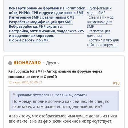
Конвертирование форумов из Forumotion,
Русификации
uCoz, PHPbb, IPB и других движков в SMF.
модов SMF
Интеграция SMF с различными CMS.
CleanTalk - мод
Разработка модификаций для SMF.
антиспама для
Веб-разработка, PHP скрипты.
SMF
Настройка, оптимизация, поддержка VPS
Регистрация
и выделенных серверов.
доменов
Любые работы по SMF.
Хостинг и VPS для
сайтов и форумов
BIOHAZARD
Друзья
Re: [Loginza for SMF] - Авторизация на форуме через
социальные сети и OpenID
12 июля 2010, 05:00:32
#10
Цитата: digger от 11 июля 2010, 22:44:51
По моему, вполне логично как сейчас. Не спец по
вконтакту, а там разве есть отдельный логин?
я это к тому, что отображаемое имя лучше делать из ника
вконтакте, а не из фио (если конечно ник присутствует)