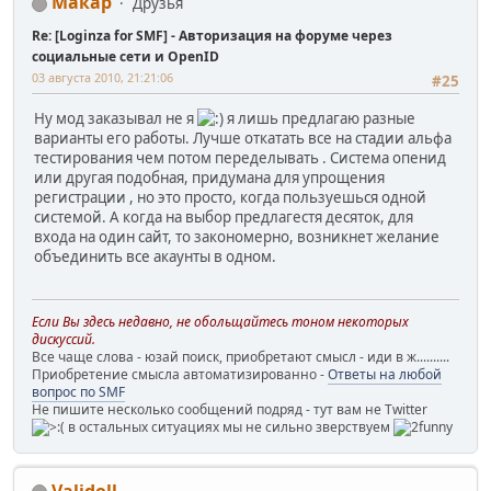
Макар
Друзья
Re: [Loginza for SMF] - Авторизация на форуме через
социальные сети и OpenID
03 августа 2010, 21:21:06
#25
Ну мод заказывал не я
я лишь предлагаю разные
варианты его работы. Лучше откатать все на стадии альфа
тестирования чем потом переделывать . Система опенид
или другая подобная, придумана для упрощения
регистрации , но это просто, когда пользуешься одной
системой. А когда на выбор предлагестя десяток, для
входа на один сайт, то закономерно, возникнет желание
объединить все акаунты в одном.
Если Вы здесь недавно, не обольщайтесь тоном некоторых
дискуссий.
Все чаще слова - юзай поиск, приобретают смысл - иди в ж..........
Приобретение смысла автоматизированно -
Ответы на любой
вопрос по SMF
Не пишите несколько сообщений подряд - тут вам не Twitter
в остальных ситуациях мы не сильно зверствуем
Validoll