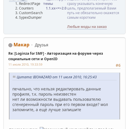
RedirectPage
темы
сразу указывать конечную
Counters
1.1.хx<=>2.0
цель, предполагаемый Вами
CustomSearch
путь не обязательно окажется
SypexDumper
самым коротким
Любые моды на заказ
Макар
Друзья
Re: [Loginza for SMF] - Авторизация на форуме через
социальные сети и OpenID
11 июля 2010, 19:33:59
#6
Цитата: BIOHAZARD от 11 июля 2010, 16:25:43
печально, что нельзя редактировать данные
профиля, т.к. пароль неизвестен
нет ли возможности выдавать пользователю
сгенеренный пароль при его первом входе? мол
запомните, а ещё лучше запишите