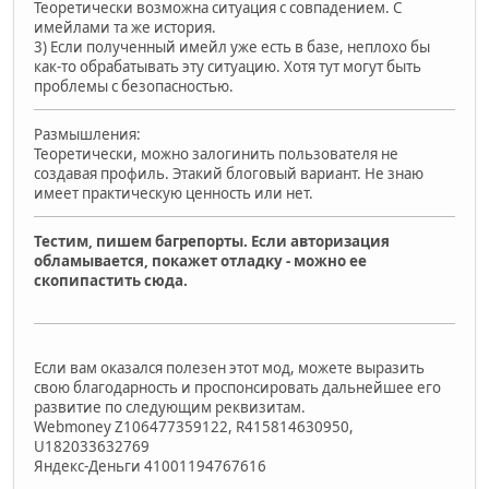
Теоретически возможна ситуация с совпадением. С
имейлами та же история.
3) Если полученный имейл уже есть в базе, неплохо бы
как-то обрабатывать эту ситуацию. Хотя тут могут быть
проблемы с безопасностью.
Размышления:
Теоретически, можно залогинить пользователя не
создавая профиль. Этакий блоговый вариант. Не знаю
имеет практическую ценность или нет.
Тестим, пишем багрепорты. Если авторизация
обламывается, покажет отладку - можно ее
скопипастить сюда.
Если вам оказался полезен этот мод, можете выразить
свою благодарность и проспонсировать дальнейшее его
развитие по следующим реквизитам.
Webmoney Z106477359122, R415814630950,
U182033632769
Яндекс-Деньги 41001194767616