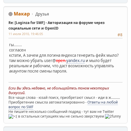
Макар
Друзья
Re: [Loginza for SMF] - Авторизация на форуме через
социальные сети и OpenID
11 июля 2010, 19:46:05
#8
гы.......
согласен
кстати, А зачем для логина яндекса генерить фейк мыло?
там можно убрать user@
open.
yandex.ru
и мыло будет
реальным и рабочим, что даст возможность управлять
акаунтом после смены пароля.
Если Вы здесь недавно, не обольщайтесь тоном некоторых
дискуссий.
Все чаще слова - юзай поиск, приобретают смысл - иди в ж..........
Приобретение смысла автоматизированно -
Ответы на любой
вопрос по SMF
Не пишите несколько сообщений подряд - тут вам не Twitter
в остальных ситуациях мы не сильно зверствуем