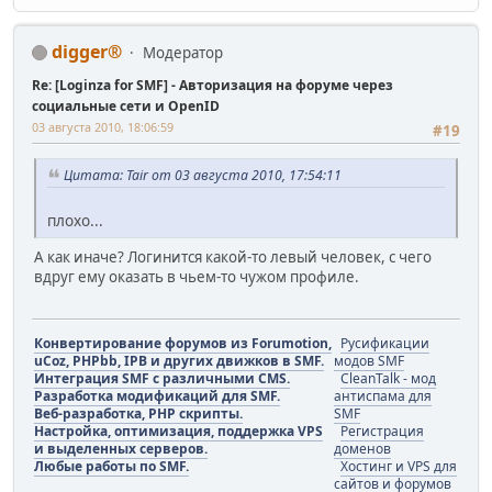
digger®
Модератор
Re: [Loginza for SMF] - Авторизация на форуме через
социальные сети и OpenID
03 августа 2010, 18:06:59
#19
Цитата: Tair от 03 августа 2010, 17:54:11
плохо...
А как иначе? Логинится какой-то левый человек, с чего
вдруг ему оказать в чьем-то чужом профиле.
Конвертирование форумов из Forumotion,
Русификации
uCoz, PHPbb, IPB и других движков в SMF.
модов SMF
Интеграция SMF с различными CMS.
CleanTalk - мод
Разработка модификаций для SMF.
антиспама для
Веб-разработка, PHP скрипты.
SMF
Настройка, оптимизация, поддержка VPS
Регистрация
и выделенных серверов.
доменов
Любые работы по SMF.
Хостинг и VPS для
сайтов и форумов