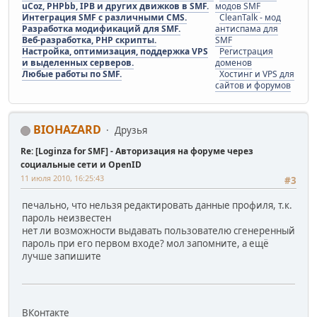
uCoz, PHPbb, IPB и других движков в SMF.
модов SMF
Интеграция SMF с различными CMS.
CleanTalk - мод
Разработка модификаций для SMF.
антиспама для
Веб-разработка, PHP скрипты.
SMF
Настройка, оптимизация, поддержка VPS
Регистрация
и выделенных серверов.
доменов
Любые работы по SMF.
Хостинг и VPS для
сайтов и форумов
BIOHAZARD
Друзья
Re: [Loginza for SMF] - Авторизация на форуме через
социальные сети и OpenID
11 июля 2010, 16:25:43
#3
печально, что нельзя редактировать данные профиля, т.к.
пароль неизвестен
нет ли возможности выдавать пользователю сгенеренный
пароль при его первом входе? мол запомните, а ещё
лучше запишите
ВКонтакте