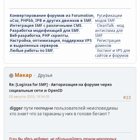
Конвертирование форумов из Forumotion,
Русификации
uCoz, PHPbb, IPB и других движков в SMF.
модов SMF
Интеграция SMF с различными CMS.
CleanTalk - мод
Разработка модификаций для SMF.
антиспама для
Веб-разработка, PHP скрипты.
SMF
Настройка, оптимизация, поддержка VPS
Регистрация
и выделенных серверов.
доменов
Любые работы по SMF.
Хостинг и VPS для
сайтов и форумов
Макар
Друзья
Re: [Loginza for SMF] - Авторизация на форуме через
социальные сети и OpenID
03 августа 2010, 19:54:35
#23
digger
пути
господни
пользователей неисповедимы
кто знает что за тараканы у них в голове бегают ?
Если Вы здесь недавно, не обольщайтесь тоном некоторых