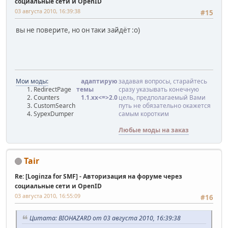
социальные сети и OpenID
03 августа 2010, 16:39:38
#15
вы не поверите, но он таки зайдёт :о)
Мои моды:
адаптирую
задавая вопросы, старайтесь
RedirectPage
темы
сразу указывать конечную
Counters
1.1.хx<=>2.0
цель, предполагаемый Вами
CustomSearch
путь не обязательно окажется
SypexDumper
самым коротким
Любые моды на заказ
Tair
Re: [Loginza for SMF] - Авторизация на форуме через
социальные сети и OpenID
03 августа 2010, 16:55:09
#16
Цитата: BIOHAZARD от 03 августа 2010, 16:39:38