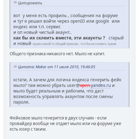
Цитировать
вот у меня есть профиль , сообщения на форуме
и тут я решил войти через openID или google или
яндекс или т.п. сервис
и оп новый чистый акаунт..
как бы их склеить вместе, эти акаунты ?
старый
и новый
нужен какой то общий признак , что бы не склеить чужие
Общего признака никакого нет. Мыло не катит.
Цитата: Makar от 11 июля 2010, 19:46:05
кстати, А зачем для логина яндекса генерить фейк
мыло? там можно убрать user@
open.
yandex.ru
и
мыло будет реальным и рабочим, что даст
возможность управлять акаунтом после смены
пароля.
Фейковое мыло генерится в двух случаях - если
провайдер вообще не отдает мыло или на форуме уже
есть юзер с таким.