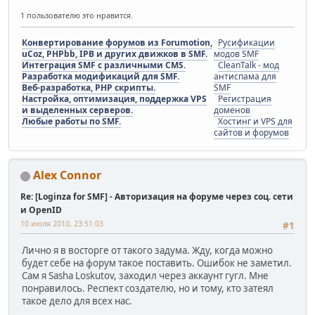
1 пользователю это нравится.
Конвертирование форумов из Forumotion,
Русификации
uCoz, PHPbb, IPB и других движков в SMF.
модов SMF
Интеграция SMF с различными CMS.
CleanTalk - мод
Разработка модификаций для SMF.
антиспама для
Веб-разработка, PHP скрипты.
SMF
Настройка, оптимизация, поддержка VPS
Регистрация
и выделенных серверов.
доменов
Любые работы по SMF.
Хостинг и VPS для
сайтов и форумов
Alex Connor
Re: [Loginza for SMF] - Авторизация на форуме через соц. сети
и OpenID
10 июля 2010, 23:51:03
#1
Лично я в восторге от такого задума. Жду, когда можно
будет себе на форум такое поставить. Ошибок не заметил.
Сам я Sasha Loskutov, заходил через аккаунт гугл. Мне
понравилось. Респект создателю, но и тому, кто затеял
такое дело для всех нас.