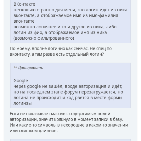
ВКонтакте
несколько странно для меня, что логин идёт из ника
вконтакте, а отображаемое имя из имя-фамилия
вконтакте
возможно логичнее и то и другое из ника, либо
логин из фио, а отображаемое имя из ника
(возможно фильтрованного)
По моему, вполне логично как сейчас. Не спец по
вконтакту, а там разве есть отдельный логин?
Цитировать
Google
через google не зашёл, вроде авторизация и идёт,
но на последнем этапе форум перезагружается, но
логина не происходит и код рвётся в месте формы
логинзы
Если не показывает массив с содержимым полей
авторизации, значит крякнуло в момент записи в базу.
Или какие-то символы в нехорошие в каком-то значении
или слишком длинное.