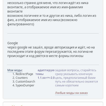
несколько странно для меня, что логин идёт из ника
вконтакте, а отображаемое имя из имя-фамилия
вконтакте
возможно логичнее и то и другое из ника, либо логин из
фио, а отображаемое имя из ника (возможно
фильтрованного)
Google
через google не зашёл, вроде авторизация и идёт, но на
последнем этапе форум перезагружается, но логина не
происходит и код рвётся в месте формы логинзы
Мои моды:
адаптирую
задавая вопросы, старайтесь
RedirectPage
темы
сразу указывать конечную
Counters
1.1.хx<=>2.0
цель, предполагаемый Вами
CustomSearch
путь не обязательно окажется
SypexDumper
самым коротким
Любые моды на заказ