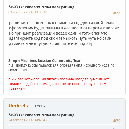
Re: Установка счетчика на страницу
03 декабря 2006, 19:06:37
#78
решения выложены как пример и код для каждой темы
оформления будет разным в частности от версии к версии
но принцип реализации везде один и тот же так что
адаптируйте код под свои темы хоть чуть чуть но сами
думайте а не в тупую вставляйте все подряд
SimpleMachines Russian Community Team
п.1
Пройду курсы гадалок для определения исходного кода по
скриншоту.
п.2
У вас нет желания читать правила раздела, у меня нет
желания одобрять темы, которые не соответствуют этим
правилам.
Umbrella
гость
Re: Установка счетчика на страницу
24 декабря 2006, 14:45:45
#79