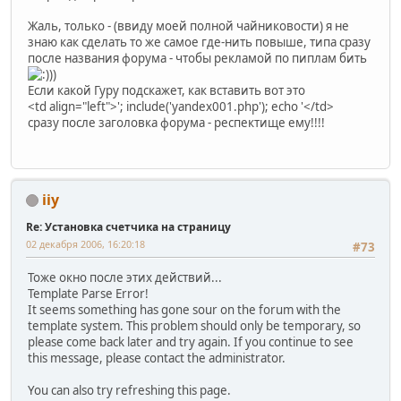
Жаль, только - (ввиду моей полной чайниковости) я не
знаю как сделать то же самое где-нить повыше, типа сразу
после названия форума - чтобы рекламой по пиплам бить
))
Если какой Гуру подскажет, как вставить вот это
<td align="left">'; include('yandex001.php'); echo '</td>
сразу после заголовка форума - респектище ему!!!!
iiy
Re: Установка счетчика на страницу
02 декабря 2006, 16:20:18
#73
Тоже окно после этих действий...
Template Parse Error!
It seems something has gone sour on the forum with the
template system. This problem should only be temporary, so
please come back later and try again. If you continue to see
this message, please contact the administrator.
You can also try refreshing this page.