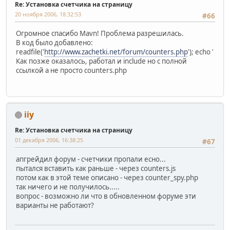
Re: Установка счетчика на страницу
20 ноября 2006, 18:32:53
#66
Огромное спасибо Mavn! Проблема разрешилась.
В код было добавлено:
readfile('
http://www.zachetki.net/forum/counters.php
'); echo '
Как позже оказалось, работал и include но с полной
ссылкой а не просто counters.php
iiy
Re: Установка счетчика на страницу
01 декабря 2006, 16:38:25
#67
апгрейдил форум - счетчики пропали есно...
пытался вставить как раньше - через counters.js
потом как в этой теме описано - через counter_spy.php
так ничего и не получилось.....
вопрос - возможно ли что в обновленном форуме эти
варианты не работают?