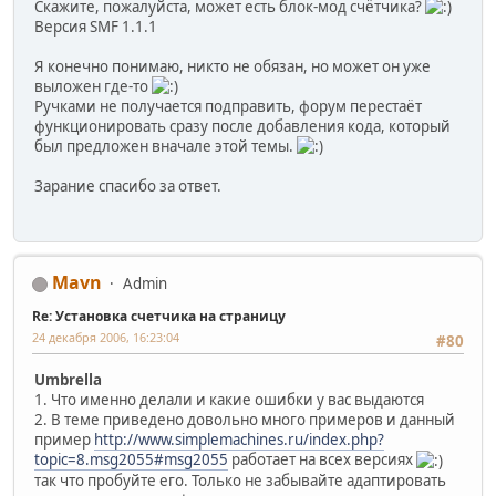
Скажите, пожалуйста, может есть блок-мод счётчика?
Версия SMF 1.1.1
Я конечно понимаю, никто не обязан, но может он уже
выложен где-то
Ручками не получается подправить, форум перестаёт
функционировать сразу после добавления кода, который
был предложен вначале этой темы.
Зарание спасибо за ответ.
Mavn
Admin
Re: Установка счетчика на страницу
24 декабря 2006, 16:23:04
#80
Umbrella
1. Что именно делали и какие ошибки у вас выдаются
2. В теме приведено довольно много примеров и данный
пример
http://www.simplemachines.ru/index.php?
topic=8.msg2055#msg2055
работает на всех версиях
так что пробуйте его. Только не забывайте адаптировать