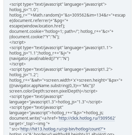
<script type="text/javascript" language="javascript">
hotlog_js="1.0";
hotlog_r=""+Math.random()+"&s=309562&im=134&r="+escap
e(document.referrer)+"&pg="+
escape(window.location.href);
document.cookie="hotlog=1; path=/"; hotlog_r+="&c="+
(document.cookie?"Y":"N");
</script>
<script type="text/javascript" language="javascript1.1">
hotlog_js="1.1";hotlog_r+="&j="+
(navigator.javaEnabled()?"Y":"N")
</script>
<script type="text/javascript" language="javascript1.2">
hotlog_js="1.2";
hotlog_r+="&wh="+screen.width+'x'+screen.height+"&px="+
(((navigator.appName.substring(0,3)=="Mic"))?
screen.colorDepth:screen.pixelDepth)</script>
<script type="text/javascript"
language="javascript1.3">hotlog_js="1.3"</script>
<script type="text/javascript"
language="javascript">hotlog_r+="&js="+hotlog_js;
document.write("<a href='
http://click.hotlog.ru/?309562
'
target='_top'><img "+
" src='
http://hit13.hotlog.ru/cgi-bin/hotlog/count?"+
hotlog_r+"&' border=0 width=88 height=31 alt=HotLog>