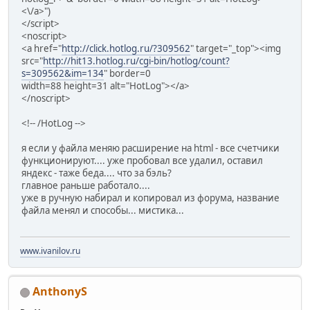
<\/a>")
</script>
<noscript>
<a href="
http://click.hotlog.ru/?309562
" target="_top"><img
src="
http://hit13.hotlog.ru/cgi-bin/hotlog/count?
s=309562&im=134
" border=0
width=88 height=31 alt="HotLog"></a>
</noscript>
<!-- /HotLog -->
я если у файла меняю расширение на html - все счетчики
функционируют.... уже пробовал все удалил, оставил
яндекс - таже беда.... что за бэль?
главное раньше работало....
уже в ручную набирал и копировал из форума, название
файла менял и способы... мистика...
www.ivanilov.ru
AnthonyS