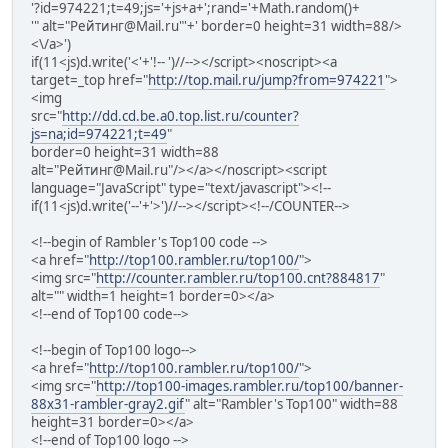
'?id=974221;t=49;js='+js+a+';rand='+Math.random()+
'" alt="Рейтинг@Mail.ru"'+' border=0 height=31 width=88/>
<\/a>')
if(11<js)d.write('<'+'!-- ')//--></script><noscript><a
target=_top href="
http://top.mail.ru/jump?from=974221
">
<img
src="
http://dd.cd.be.a0.top.list.ru/counter?
js=na;id=974221;t=49
"
border=0 height=31 width=88
alt="Рейтинг@Mail.ru"/></a></noscript><script
language="JavaScript" type="text/javascript"><!--
if(11<js)d.write('--'+'>')//--></script><!--/COUNTER-->
<!--begin of Rambler's Top100 code -->
<a href="
http://top100.rambler.ru/top100/
">
<img src="
http://counter.rambler.ru/top100.cnt?884817
"
alt="" width=1 height=1 border=0></a>
<!--end of Top100 code-->
<!--begin of Top100 logo-->
<a href="
http://top100.rambler.ru/top100/
">
<img src="
http://top100-images.rambler.ru/top100/banner-
88x31-rambler-gray2.gif
" alt="Rambler's Top100" width=88
height=31 border=0></a>
<!--end of Top100 logo -->