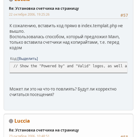
Re: Установка счетчика на страницу
22 октября 2006, 19:25:26
#57
К сожалению, вставить код прямо в index.templait.php не
вышло.
Воспользовалась способом, который предложил Mavn,
только вставила счетчики над копирайтами, т.е. перед
кодом
Код
Выделить
// Show the "Powered by" and "Valid" logos, as well as th
Может ли это на что-то повлиять? Будут ли корректно
считаться посещения?
Luccia
Re: Установка счетчика на страницу
23 октября 2006, 10:48:51
#58