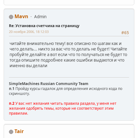
<!--Rating@Mail.ru COUNTEr--><script language="JavaScript
d=document;var a='';a+=';r='+escape(d.referrer)
js=10//--></script><script language="JavaScript1.1" type=
Mavn
Admin
a+=';j='+navigator.javaEnabled()
Re: Установка счетчика на страницу
js=11//--></script><script language="JavaScript1.2" type=
s=screen;a+=';s='+s.width+'*'+s.height
20 ноября 2006, 18:12:03
#65
a+=';d='+(s.colorDepth?s.colorDepth:s.pixelDepth)
js=12//--></script><script language="JavaScript1.3" type=
читайте внимательно тему! все описано по шагам как и
js=13//--></script><script language="JavaScript" type="te
чего делать... никто за вас что то делать не будет! Читайте
d.write('<a href="http://top.mail.ru/jump?from=1145887"'+
пробуйте делайте а вот если что то получаться не будет то
' target=_top><img src="http://dc.c7.b1.a1.top.list.ru/co
тогда опишите подробнее какие ошибки выдаются и что
'?id=1145887;t=57;js='+js+a+';rand='+Math.random()+
именно вы делали
'" alt="Рейтинг@Mail.ru"'+' border=0 height=31 width=88/>
if(11<js)d.write('<'+'!-- ')//--></script><noscript><a
target=_top href="http://top.mail.ru/jump?from=1145887"><
SimpleMachines Russian Community Team
src="http://dc.c7.b1.a1.top.list.ru/counter?js=na;id=1145
п.1
Пройду курсы гадалок для определения исходного кода по
border=0 height=31 width=88
скриншоту.
alt="Рейтинг@Mail.ru"/></a></noscript><script language="J
п.2
У вас нет желания читать правила раздела, у меня нет
if(11<js)d.write('--'+'>')//--></script><!--/COUNTER-->
желания одобрять темы, которые не соответствуют этим
</div>
правилам.
Tair