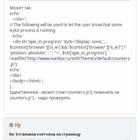
Может так:
echo '
</div>';
// The following will be used to let the user know that some
AJAX process is running
echo '
<div id="ajax_in_progress" style="display: none;',
$context['browser']['is_ie'] && !$context['browser']['is_ie7'] ?
'position: absolute;' : '', '">', $txt['ajax_in_progress'], '
readfile("
http://www.ivanilov.ru/smf/Themes/default/counters
.js
");
echo '
</div>
</body></html>';
}
Единственное - может стоит counters.js"); поменять на
counters.js"), - надо проверять
iiy
Re: Установка счетчика на страницу