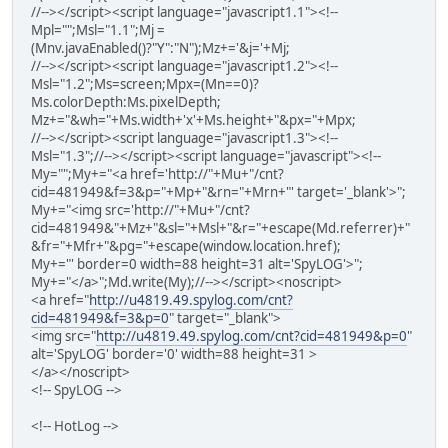
//--></script><script language="javascript1.1"><!--
Mpl="";Msl="1.1";Mj =
(Mnv.javaEnabled()?"Y":"N");Mz+='&j='+Mj;
//--></script><script language="javascript1.2"><!--
Msl="1.2";Ms=screen;Mpx=(Mn==0)?
Ms.colorDepth:Ms.pixelDepth;
Mz+="&wh="+Ms.width+'x'+Ms.height+"&px="+Mpx;
//--></script><script language="javascript1.3"><!--
Msl="1.3";//--></script><script language="javascript"><!--
My="";My+="<a href='http://"+Mu+"/cnt?
cid=481949&f=3&p="+Mp+"&rn="+Mrn+"' target='_blank'>";
My+="<img src='http://"+Mu+"/cnt?
cid=481949&"+Mz+"&sl="+Msl+"&r="+escape(Md.referrer)+"
&fr="+Mfr+"&pg="+escape(window.location.href);
My+="' border=0 width=88 height=31 alt='SpyLOG'>";
My+="</a>";Md.write(My);//--></script><noscript>
<a href="
http://u4819.49.spylog.com/cnt?
cid=481949&f=3&p=0
" target="_blank">
<img src="
http://u4819.49.spylog.com/cnt?cid=481949&p=0
"
alt='SpyLOG' border='0' width=88 height=31 >
</a></noscript>
<!-- SpyLOG -->
<!-- HotLog -->