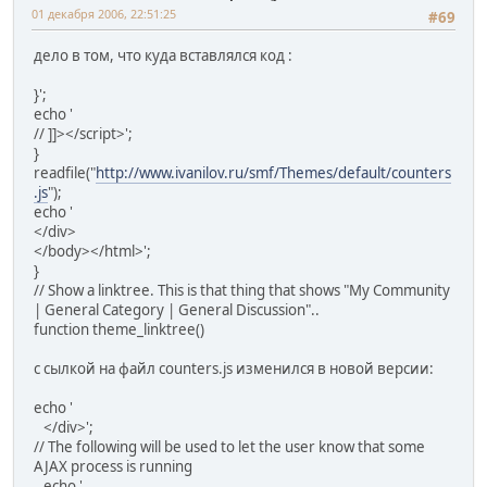
01 декабря 2006, 22:51:25
#69
дело в том, что куда вставлялся код :
}';
echo '
// ]]></script>';
}
readfile("
http://www.ivanilov.ru/smf/Themes/default/counters
.js
");
echo '
</div>
</body></html>';
}
// Show a linktree. This is that thing that shows "My Community
| General Category | General Discussion"..
function theme_linktree()
с сылкой на файл counters.js изменился в новой версии:
echo '
</div>';
// The following will be used to let the user know that some
AJAX process is running
echo '