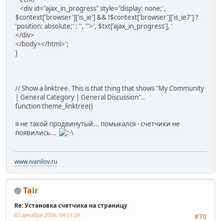
<div id="ajax_in_progress" style="display: none;',
$context['browser']['is_ie'] && !$context['browser']['is_ie7'] ?
'position: absolute;' : '', '">', $txt['ajax_in_progress'], '
</div>
</body></html>';
}
// Show a linktree. This is that thing that shows "My Community
| General Category | General Discussion"..
function theme_linktree()
я не такой продвинутый... помыкался - счетчики не
появились...
www.ivanilov.ru
Tair
Re: Установка счетчика на страницу
02 декабря 2006, 04:01:29
#70