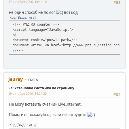
17 октября 2006, 19:44:10
#53
не один способ не помог
вот код
Код
Выделить
<!-- PNZ.RU counter -->
<script language="JavaScript">
<!--
document.cookie="pnz=1; path=/";
document.write('<a href="http://www.pnz.ru/rating.php?tid
//-->
Jeurey
гость
Re: Установка счетчика на страницу
19 октября 2006, 14:24:20
#54
Не могу вставить счетчик LiveInternet.
Помогите пожалуйста, если не затруднит
Код
Выделить