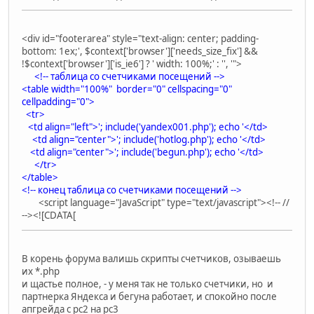
<div id="footerarea" style="text-align: center; padding-
bottom: 1ex;', $context['browser']['needs_size_fix'] &&
!$context['browser']['is_ie6'] ? ' width: 100%;' : '', '">
<!-- таблица со счетчиками посещений -->
<table width="100%" border="0" cellspacing="0"
cellpadding="0">
<tr>
<td align="left">'; include('yandex001.php'); echo '</td>
<td align="center">'; include('hotlog.php'); echo '</td>
<td align="center">'; include('begun.php'); echo '</td>
</tr>
</table>
<!-- конец таблица со счетчиками посещений -->
<script language="JavaScript" type="text/javascript"><!-- //
--><![CDATA[
В корень форума валишь скрипты счетчиков, озываешь
их *.php
и щастье полное, - у меня так не только счетчики, но и
партнерка Яндекса и бегуна работает, и спокойно после
апгрейда с рс2 на рс3