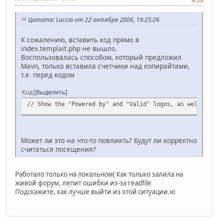
Цитата: Luccia от 22 октября 2006, 19:25:26
К сожалению, вставить код прямо в
index.templait.php не вышло.
Воспользовалась способом, который предложил
Mavn, только вставила счетчики над копирайтами,
т.е. перед кодом
Код
Выделить
// Show the "Powered by" and "Valid" logos, as well as 
Может ли это на что-то повлиять? Будут ли корректно
считаться посещения?
Работало только на локальном( Как только залила на
живой форум, лепит ошибки из-за readfile
Подскажите, как лучше выйти из этой ситуации.ю