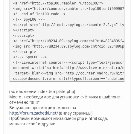
<a href="http://top100.rambler.ru/top100/">
<img src="http://counter.rambler.ru/top100.cnt?999907" al
<!--end of Top100 code-->
<!-- SpyLOG -->
<script src="http://tools.spylog.ru/counter2.2.js" type="
></script>
<noscript>
<a href="http://u8234.89.spylog.com/cnt?cid=823489&f=3&p=
<img src="http://u8234.89.spylog.com/cnt?cid=823489&p=0&f
</noscript>
<!--/ SpyLOG -->
<!--LiveInternet counter--><script type="text/javascript"
document.write('<a href="http://www.liveinternet.ru/click
'target=_blank><img src="http://counter.yadro.ru/hit?t54.
escape(document.referrer)+((typeof(screen)=='undefined')?
';s'+screen.width+'*'+screen.height+'*'+(screen.colorDept
screen.colorDepth:screen.pixelDepth))+';u'+escape(documen
(во вложении index.template.php)
';'+Math.random()+
Место - необходимое для установки счётчика в шаблоне -
'" alt="" title="LiveInternet: показано число просмотров 
отмечено "!!!!!!"
'border=0 width=88 height=31><\/a>')//--></script><!--/Li
Визуально просмотреть можно на
<!--begin of Top100 logo-->
http://forum.zachetki.net/
(внизу страницы)
<a href="http://top100.rambler.ru/top100/">
Проблемы возникают из-за смеси php и html кода,
<img src="http://top100-images.rambler.ru/top100/w0.gif" 
мешают echo ' и другие.
border=0></a>
<!--end of Top100 logo -->