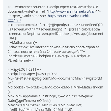
<!--LiveInternet counter--><script type="text/javascript"><!--
document.write('<a href="
http://www.liveinternet.ru/click
" '+
'target=_blank><img src="
http://counter.yadro.ru/hit?
t22.1;r'+
escape(document.referrer)+((typeof(screen)=='undefined')?'':
';s'+screen.width+'*'+screen.height+'*'+(screen.colorDepth?
screen.colorDepth:screen.pixelDepth))+';u'+escape(document
.URL)+
';'+Math.random()+
'" alt="" title="LiveInternet: показано число просмотров за
24 часа, посетителей за 24 часа и за сегодн\я" '+
'border=0 width=88 height=31><\/a>')//--></script><!-
-/LiveInternet-->
<!-- SpyLOG f:0211 -->
<script language="javascript"><!--
Mu="u4819.49.spylog.com";Md=document;Mnv=navigator;M
p=0;
Md.cookie="b=b";Mc=0;if(Md.cookie)Mc=1;Mrn=Math.random
();
Mn=(Mnv.appName.substring(0,2)=="Mi")?0:1;Mt=(new
Date()).getTimezoneOffset();
Mz="p="+Mp+"&rn="+Mrn+"&c="+Mc+"&t="+Mt;
if(self!=top){Mfr=1;}else{Mfr=0;}Msl="1.0";