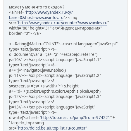
может у меня что то с кодом?
<a href="
http://www.yandex.ru/cy?
base=0&host=www.ivanilov.ru
"> <img
src="
http://www.yandex.ru/cycounter?www.ivanilov.ru
"
width="88" height="31" alt="Яндекс цитирования"
border="0"> </a>
<!--Rating@Mail.ru COUNTEr--><script language="JavaScript"
type="text/javascript"><!--
d=document;var a='';a+=';r='+escape(d.referrer)
js=10//--></script><script language="JavaScript1.1"
type="text/javascript"><!--
a+=';j='+navigator.javaEnabled()
js=11//--></script><script language="JavaScript1.2"
type="text/javascript"><!--
s=screen;a+=';s='+s.width+'*'+s.height
a+=';d='+(s.colorDepth?s.colorDepth:s.pixelDepth)
js=12//--></script><script language="JavaScript1.3"
type="text/javascript"><!--
js=13//--></script><script language="JavaScript"
type="text/javascript"><!--
d.write('<a href="
http://top.mail.ru/jump?from=974221
"'+
' target=_top><img
src="
http://dd.cd.be.a0.top.list.ru/counter'+