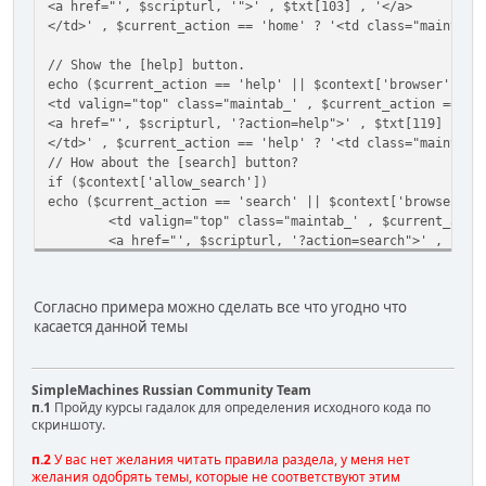
<a href="', $scripturl, '">' , $txt[103] , '</a>
</td>' , $current_action == 'home' ? '<td class="maintab_
// Show the [help] button.
echo ($current_action == 'help' || $context['browser']['i
<td valign="top" class="maintab_' , $current_action == 'h
<a href="', $scripturl, '?action=help">' , $txt[119] , '<
</td>' , $current_action == 'help' ? '<td class="maintab_
// How about the [search] button?
if ($context['allow_search'])
echo ($current_action == 'search' || $context['browser'][
<td valign="top" class="maintab_' , $current_acti
<a href="', $scripturl, '?action=search">' , $txt
</td>' , $current_action == 'search' ? '<td class="mainta
Согласно примера можно сделать все что угодно что
касается данной темы
SimpleMachines Russian Community Team
п.1
Пройду курсы гадалок для определения исходного кода по
скриншоту.
п.2
У вас нет желания читать правила раздела, у меня нет
желания одобрять темы, которые не соответствуют этим