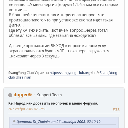
не нашел...У меня версия форума 1.1.6 а там все на старые
версии....
В большей степени меня интересовал вопрос...что
произошло такого что при установке кнопки идет такая
фигня...
Где эту КАПЧУ искать...вот вчем вопрос...через тотал
облазил все файлы...где эта капча ноходится??
Да...еще при нажатии ВЫХОД в верхнем левом углу
экрана появляются буквы яЛП...пока перезагружается
..исчезают через 3 секунды
SsangYong Club Украина
http://ssangyong-club.org
<br />
SsangYong
club Ukrainian
digger®
Support Team
Re: Народ как добавить кнопочек в меню форума.
26 октября 2008, 02:22:50
#33
Цитата: Dr_Zhalnin от 26 октября 2008, 02:10:19