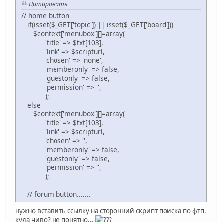
Цитировать
// home button
if(isset($_GET['topic']) || isset($_GET['board']))
$context['menubox'][]=array(
'title' => $txt[103],
'link' => $scripturl,
'chosen' => 'none',
'memberonly' => false,
'guestonly' => false,
'permission' => '',
);
else
$context['menubox'][]=array(
'title' => $txt[103],
'link' => $scripturl,
'chosen' => '',
'memberonly' => false,
'guestonly' => false,
'permission' => '',
);
// forum button.......
нужно вставить ссылку на сторонний скрипт поиска по фтп.
куда чиво? не понятно...