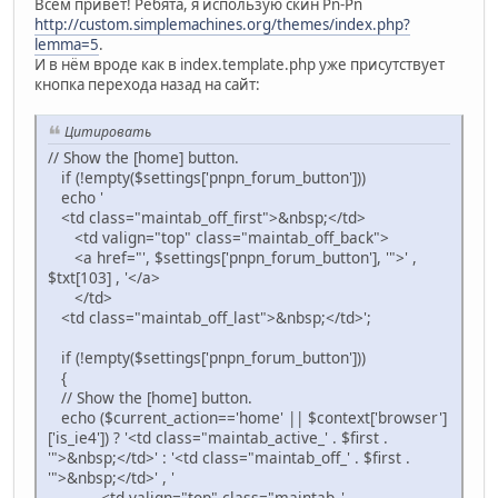
Всем привет! Ребята, я использую скин Pn-Pn
http://custom.simplemachines.org/themes/index.php?
lemma=5
.
И в нём вроде как в index.template.php уже присутствует
кнопка перехода назад на сайт:
Цитировать
// Show the [home] button.
if (!empty($settings['pnpn_forum_button']))
echo '
<td class="maintab_off_first">&nbsp;</td>
<td valign="top" class="maintab_off_back">
<a href="', $settings['pnpn_forum_button'], '">' ,
$txt[103] , '</a>
</td>
<td class="maintab_off_last">&nbsp;</td>';
if (!empty($settings['pnpn_forum_button']))
{
// Show the [home] button.
echo ($current_action=='home' || $context['browser']
['is_ie4']) ? '<td class="maintab_active_' . $first .
'">&nbsp;</td>' : '<td class="maintab_off_' . $first .
'">&nbsp;</td>' , '
<td valign="top" class="maintab_' ,