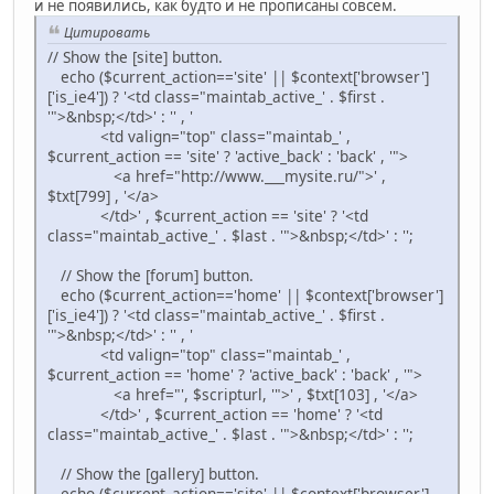
и не появились, как будто и не прописаны совсем.
Цитировать
// Show the [site] button.
echo ($current_action=='site' || $context['browser']
['is_ie4']) ? '<td class="maintab_active_' . $first .
'">&nbsp;</td>' : '' , '
<td valign="top" class="maintab_' ,
$current_action == 'site' ? 'active_back' : 'back' , '">
<a href="http://www.___mysite.ru/">' ,
$txt[799] , '</a>
</td>' , $current_action == 'site' ? '<td
class="maintab_active_' . $last . '">&nbsp;</td>' : '';
// Show the [forum] button.
echo ($current_action=='home' || $context['browser']
['is_ie4']) ? '<td class="maintab_active_' . $first .
'">&nbsp;</td>' : '' , '
<td valign="top" class="maintab_' ,
$current_action == 'home' ? 'active_back' : 'back' , '">
<a href="', $scripturl, '">' , $txt[103] , '</a>
</td>' , $current_action == 'home' ? '<td
class="maintab_active_' . $last . '">&nbsp;</td>' : '';
// Show the [gallery] button.
echo ($current_action=='site' || $context['browser']