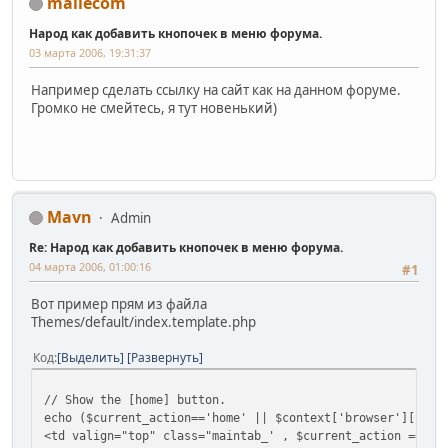
mailecom
Народ как добавить кнопочек в меню форума.
03 марта 2006, 19:31:37
Например сделать ссылку на сайт как на данном форуме.
Громко не смейтесь, я тут новенький)
Mavn
Admin
Re: Народ как добавить кнопочек в меню форума.
04 марта 2006, 01:00:16
#1
Вот пример прям из файла
Themes/default/index.template.php
Код
Выделить
Развернуть
// Show the [home] button.
echo ($current_action=='home' || $context['browser']['is_
<td valign="top" class="maintab_' , $current_action == 'h