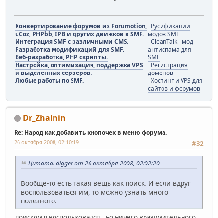
Конвертирование форумов из Forumotion,
Русификации
uCoz, PHPbb, IPB и других движков в SMF.
модов SMF
Интеграция SMF с различными CMS.
CleanTalk - мод
Разработка модификаций для SMF.
антиспама для
Веб-разработка, PHP скрипты.
SMF
Настройка, оптимизация, поддержка VPS
Регистрация
и выделенных серверов.
доменов
Любые работы по SMF.
Хостинг и VPS для
сайтов и форумов
Dr_Zhalnin
Re: Народ как добавить кнопочек в меню форума.
26 октября 2008, 02:10:19
#32
Цитата: digger от 26 октября 2008, 02:02:20
Вообще-то есть такая вещь как поиск. И если вдруг
воспользоваться им, то можно узнать много
полезного.
поиском я воспользовался...но ничего вразумительного