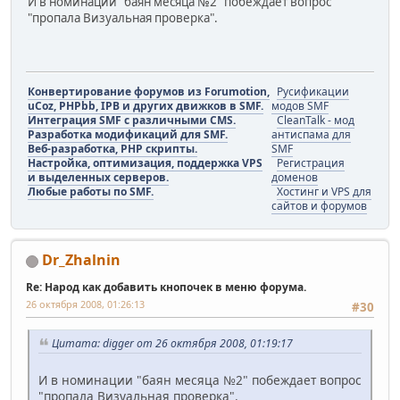
И в номинации "баян месяца №2" побеждает вопрос
"пропала Визуальная проверка".
Конвертирование форумов из Forumotion,
Русификации
uCoz, PHPbb, IPB и других движков в SMF.
модов SMF
Интеграция SMF с различными CMS.
CleanTalk - мод
Разработка модификаций для SMF.
антиспама для
Веб-разработка, PHP скрипты.
SMF
Настройка, оптимизация, поддержка VPS
Регистрация
и выделенных серверов.
доменов
Любые работы по SMF.
Хостинг и VPS для
сайтов и форумов
Dr_Zhalnin
Re: Народ как добавить кнопочек в меню форума.
26 октября 2008, 01:26:13
#30
Цитата: digger от 26 октября 2008, 01:19:17
И в номинации "баян месяца №2" побеждает вопрос
"пропала Визуальная проверка".