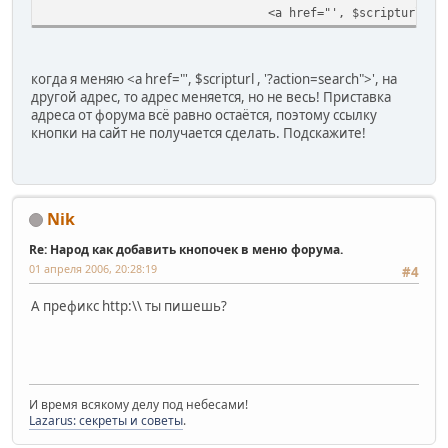
<a href="', $scripturl , 
когда я меняю <a href="', $scripturl , '?action=search">', на
другой адрес, то адрес меняется, но не весь! Приставка
адреса от форума всё равно остаётся, поэтому ссылку
кнопки на сайт не получается сделать. Подскажите!
Nik
Re: Народ как добавить кнопочек в меню форума.
01 апреля 2006, 20:28:19
#4
А префикс http:\\ ты пишешь?
И время всякому делу под небесами!
Lazarus: секреты и советы
.