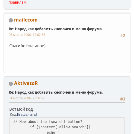
правилам.
mailecom
Re: Народ как добавить кнопочек в меню форума.
05 марта 2006, 12:02:55
#2
Спасибо большое)
AktivatoR
Re: Народ как добавить кнопочек в меню форума.
31 марта 2006, 23:32:26
#3
Вот мой код
Код
Выделить
// How about the [search] button?
if ($context['allow_search'])
echo '