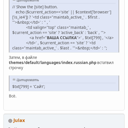
Цитировать
// Show the [site] button.
echo ($current_action=='site' || $context['browser']
['is_ie4']) ? '<td class="maintab_active_' . $first .
'">&nbsp;</td>' : '' , '
<td valign="top" class="maintab_' ,
$current_action == 'site' ? 'active_back' : 'back' , '">
<a href="
ВАША ССЫЛКА
">' , $txt[799] , '</a>
</td>' , $current_action == 'site' ? '<td
class="maintab_active_' . $last . '">&nbsp;</td>' : '';
Затем, в файле
themes/default/languages/index.russian.php
встатвил
строчку
Цитировать
$txt[799] = 'Сайт';
Всё.
Julax