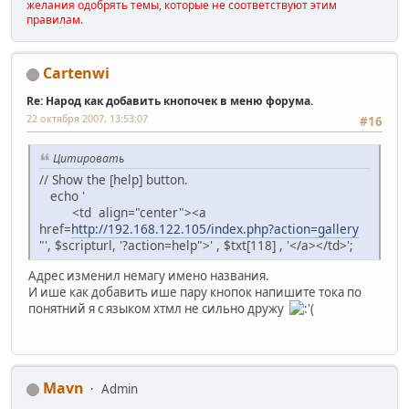
желания одобрять темы, которые не соответствуют этим
правилам.
Cartenwi
Re: Народ как добавить кнопочек в меню форума.
22 октября 2007, 13:53:07
#16
Цитировать
// Show the [help] button.
echo '
<td align="center"><a
href=
http://192.168.122.105/index.php?action=gallery
"', $scripturl, '?action=help">' , $txt[118] , '</a></td>';
Адрес изменил немагу имено названия.
И ише как добавить ише пару кнопок напишите тока по
понятний я с языком хтмл не сильно дружу
Mavn
Admin