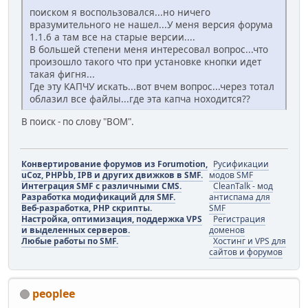
поиском я воспользовался...но ничего
вразумительного не нашел...У меня версия форума
1.1.6 а там все на старые версии....
В большей степени меня интересовал вопрос...что
произошло такого что при установке кнопки идет
такая фигня...
Где эту КАПЧУ искать...вот вчем вопрос...через тотал
облазил все файлы...где эта капча ноходится??
В поиск - по слову "BOM".
Конвертирование форумов из Forumotion,
Русификации
uCoz, PHPbb, IPB и других движков в SMF.
модов SMF
Интеграция SMF с различными CMS.
CleanTalk - мод
Разработка модификаций для SMF.
антиспама для
Веб-разработка, PHP скрипты.
SMF
Настройка, оптимизация, поддержка VPS
Регистрация
и выделенных серверов.
доменов
Любые работы по SMF.
Хостинг и VPS для
сайтов и форумов
peoplee