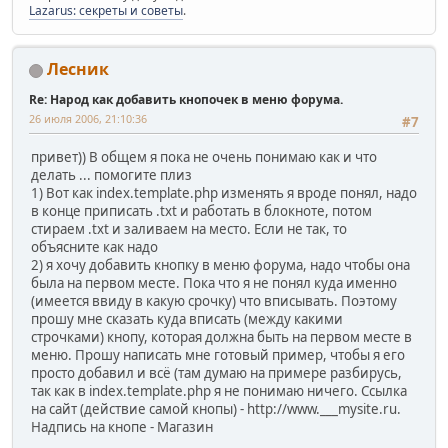
Lazarus: секреты и советы
.
Лесник
Re: Народ как добавить кнопочек в меню форума.
26 июля 2006, 21:10:36
#7
привет)) В общем я пока не очень понимаю как и что
делать ... помогите плиз
1) Вот как index.template.php изменять я вроде понял, надо
в конце приписать .txt и работать в блокноте, потом
стираем .txt и заливаем на место. Если не так, то
объясните как надо
2) я хочу добавить кнопку в меню форума, надо чтобы она
была на первом месте. Пока что я не понял куда именно
(имеется ввиду в какую срочку) что вписывать. Поэтому
прошу мне сказать куда вписать (между какими
строчками) кнопу, которая должна быть на первом месте в
меню. Прошу написать мне готовый пример, чтобы я его
просто добавил и всё (там думаю на примере разбирусь,
так как в index.template.php я не понимаю ничего. Ссылка
на сайт (действие самой кнопы) - http://www.___mysite.ru.
Надпись на кнопе - Магазин