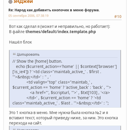
эНДжей
Re: Народ как добавить кнопочек в меню форума.
05 сентября 2006, 07:38:19
#10
Вот как сделал я (может и неправильно, но работает):
В файле
themes/default/index.template.php
Нашёл блок
Цитировать
// Show the [home] button.
echo ($current_action=='home' || $context['browser']
['is_ie4']) ? '<td class="maintab_active_' . $first .
'">&nbsp;</td>' : '' , '
<td valign="top" class="maintab_' ,
$current_action == 'home' ? 'active_back' : 'back' , '">
<a href="', $scripturl, '">' , $txt[103] , '</a>
</td>' , $current_action == 'home' ? '<td
class="maintab_active_' . $last . '">&nbsp;</td>' : '';
Это 1 кнопка в меню. Мне нужна была кнопка №2 и я
вставил текст, который приведу ниже, за ним. Это кнопка
перехода на сайт.