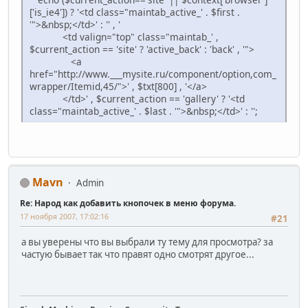
['is_ie4']) ? '<td class="maintab_active_' . $first .
'">&nbsp;</td>' : '' , '
<td valign="top" class="maintab_' ,
$current_action == 'site' ? 'active_back' : 'back' , '">
<a
href="http://www.___mysite.ru/component/option,com_
wrapper/Itemid,45/">' , $txt[800] , '</a>
</td>' , $current_action == 'gallery' ? '<td
class="maintab_active_' . $last . '">&nbsp;</td>' : '';
Mavn
Admin
Re: Народ как добавить кнопочек в меню форума.
17 ноября 2007, 17:02:16
#21
а вы уверены что вы выбрали ту тему для просмотра? за
частую бывает так что правят одно смотрят другое...