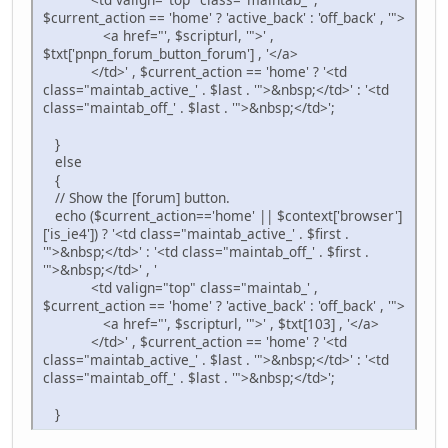
$current_action == 'home' ? 'active_back' : 'off_back' , '">
<a href="', $scripturl, '">' ,
$txt['pnpn_forum_button_forum'] , '</a>
</td>' , $current_action == 'home' ? '<td
class="maintab_active_' . $last . '">&nbsp;</td>' : '<td
class="maintab_off_' . $last . '">&nbsp;</td>';
}
else
{
// Show the [forum] button.
echo ($current_action=='home' || $context['browser']
['is_ie4']) ? '<td class="maintab_active_' . $first .
'">&nbsp;</td>' : '<td class="maintab_off_' . $first .
'">&nbsp;</td>' , '
<td valign="top" class="maintab_' ,
$current_action == 'home' ? 'active_back' : 'off_back' , '">
<a href="', $scripturl, '">' , $txt[103] , '</a>
</td>' , $current_action == 'home' ? '<td
class="maintab_active_' . $last . '">&nbsp;</td>' : '<td
class="maintab_off_' . $last . '">&nbsp;</td>';
}