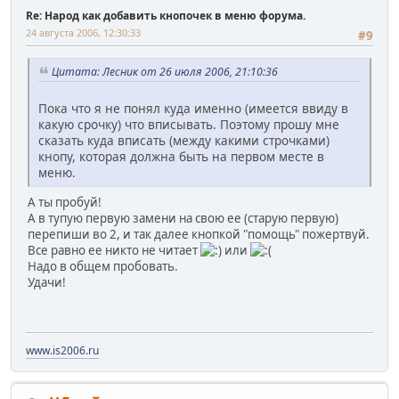
Re: Народ как добавить кнопочек в меню форума.
24 августа 2006, 12:30:33
#9
Цитата: Лесник от 26 июля 2006, 21:10:36
Пока что я не понял куда именно (имеется ввиду в
какую срочку) что вписывать. Поэтому прошу мне
сказать куда вписать (между какими строчками)
кнопу, которая должна быть на первом месте в
меню.
А ты пробуй!
А в тупую первую замени на свою ее (старую первую)
перепиши во 2, и так далее кнопкой "помощь" пожертвуй.
Все равно ее никто не читает
или
Надо в общем пробовать.
Удачи!
www.is2006.ru