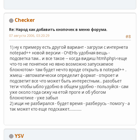
Checker
Re: Народ как добавить кнопочек в меню форума.
07 августа 2006, 03:20:29
#8
1) ну к примеру есть другой вариант - загрузи с интернета
notepad++ новой версии - ОЧЕНЬ удобная вещь -
подсветка там.. и все такое -- когда видиш html\php\<еще
что-то не понятное но явно возможно запускаемое
блокнотом> там будет нечто вроде открыть в notepad++ .
жмеш - автоматически определит формат - откроет и
подсветит все что может быть интерестным.. разобьет
теги чтобы ыбло удобно в общем удобно - пользуйся - сам
уже около года сижу на етой проге и об убогом
блокнотике - уже забыл
2) ищи не разбирался - будет время - разберусь - помогу - а
так может кто еще подскажет..........
YSV