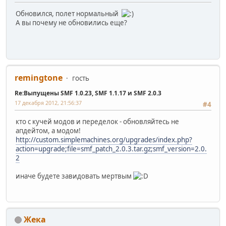
Обновился, полет нормальный
А вы почему не обновились еще?
remingtone
гость
Re:Выпущены SMF 1.0.23, SMF 1.1.17 и SMF 2.0.3
17 декабря 2012, 21:56:37
#4
кто с кучей модов и переделок - обновляйтесь не
апдейтом, а модом!
http://custom.simplemachines.org/upgrades/index.php?
action=upgrade;file=smf_patch_2.0.3.tar.gz;smf_version=2.0.
2
иначе будете завидовать мертвым
Жека