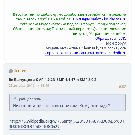
Верстка тем по шаблону, их доработка/переработка, переделка
тем с версии smf 1.1 на smf 2.0.
Примеры работ -
insidestyle.ru
Установка модов (заточка под ваш форум); Моды под заказ;
Обновление форума; Правильный перенос; Удаление/лечение
вирусов; Устранения ошибок.
Обращаться в ЛС
Мой форум
Модуль анти-спама CleanTalk, сам пользуюсь
Сервера которыми сам пользуюсь - cadedic.ru
Inter
Re:Выпущены SMF 1.0.23, SMF 1.1.17 и SMF 2.0.3
21 декабря 2012, 14:51:56
#37
Цитировать
Никто не ищет по поисковикам. Кому это надо?
http://ru.wikipedia.org/wiki/Santy_%28%D1%87%D0%B5%D1
%80%D0%B2%D1%8C%29