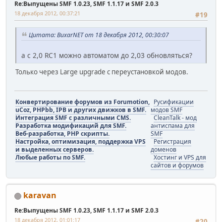
Re:Выпущены SMF 1.0.23, SMF 1.1.17 и SMF 2.0.3
18 декабря 2012, 00:37:21
#19
Цитата: BuxarNET от 18 декабря 2012, 00:30:07
а с 2,0 RC1 можно автоматом до 2,03 обновляться?
Только через Large upgrade с переустановкой модов.
Конвертирование форумов из Forumotion,
Русификации
uCoz, PHPbb, IPB и других движков в SMF.
модов SMF
Интеграция SMF с различными CMS.
CleanTalk - мод
Разработка модификаций для SMF.
антиспама для
Веб-разработка, PHP скрипты.
SMF
Настройка, оптимизация, поддержка VPS
Регистрация
и выделенных серверов.
доменов
Любые работы по SMF.
Хостинг и VPS для
сайтов и форумов
karavan
Re:Выпущены SMF 1.0.23, SMF 1.1.17 и SMF 2.0.3
18 декабря 2012, 01:01:17
#20