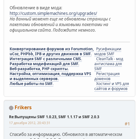
Обновление в виде мода:
http://custom.simplemachines.org/upgrades/
На данный момент еще не обновлены страницы с
пакетами обновлений и языковыми пакетами на
официальном сайта. Подождите немного.
Конвертирование форумов из Forumotion,
Русификации
uCoz, PHPbb, IPB и других движков в SMF.
модов SMF
Интеграция SMF с различными CMS.
CleanTalk - мод
Разработка модификаций для SMF.
антиспама для
Веб-разработка, PHP скрипты.
SMF
Настройка, оптимизация, поддержка VPS
Регистрация
и выделенных серверов.
доменов
Любые работы по SMF.
Хостинг и VPS для
сайтов и форумов
Frikers
Re:Выпущены SMF 1.0.23, SMF 1.1.17 и SMF 2.0.3
17 декабря 2012, 20:43:31
#1
Спасибо за информацию. Обновился в автоматическом