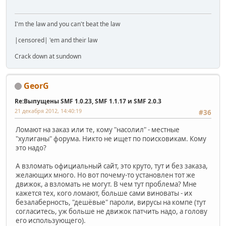
I'm the law and you can't beat the law
|censored| 'em and their law
Crack down at sundown
GeorG
Re:Выпущены SMF 1.0.23, SMF 1.1.17 и SMF 2.0.3
21 декабря 2012, 14:40:19
#36
Ломают на заказ или те, кому "насолил" - местные
"хулиганы" форума. Никто не ищет по поисковикам. Кому
это надо?
А взломать официальный сайт, это круто, тут и без заказа,
желающих много. Но вот почему-то установлен тот же
движок, а взломать не могут. В чем тут проблема? Мне
кажется тех, кого ломают, больше сами виноваты - их
безалаберность, "дешёвые" пароли, вирусы на компе (тут
согласитесь, уж больше не движок патчить надо, а голову
его использующего).