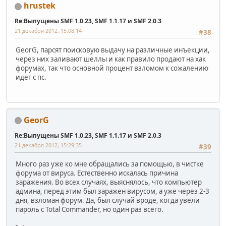
hrustek
Re:Выпущены SMF 1.0.23, SMF 1.1.17 и SMF 2.0.3
21 декабря 2012, 15:08:14
#38
GeorG, парсят поисковую выдачу на различные инъекции,
через них заливают шеллы и как правило продают на хак
форумах, так что основной процент взломом к сожалению
идет с пс.
GeorG
Re:Выпущены SMF 1.0.23, SMF 1.1.17 и SMF 2.0.3
21 декабря 2012, 15:29:35
#39
Много раз уже ко мне обращались за помощью, в чистке
форума от вируса. Естественно искалась причина
заражения. Во всех случаях, выяснялось, что компьютер
админа, перед этим был заражен вирусом, а уже через 2-3
дня, взломан форум. Да, был случай вроде, когда увели
пароль с Total Commander, но один раз всего.