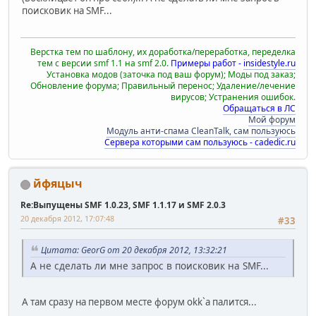
поисковик на SMF...
Верстка тем по шаблону, их доработка/переработка, переделка
тем с версии smf 1.1 на smf 2.0.
Примеры работ -
insidestyle.ru
Установка модов (заточка под ваш форум); Моды под заказ;
Обновление форума; Правильный перенос; Удаление/лечение
вирусов; Устранения ошибок.
Обращаться в ЛС
Мой форум
Модуль анти-спама CleanTalk, сам пользуюсь
Сервера которыми сам пользуюсь - cadedic.ru
йфяцыч
Re:Выпущены SMF 1.0.23, SMF 1.1.17 и SMF 2.0.3
20 декабря 2012, 17:07:48
#33
Цитата: GeorG от 20 декабря 2012, 13:32:21
А не сделать ли мне запрос в поисковик на SMF...
А там сразу на первом месте форум okk`а палится...