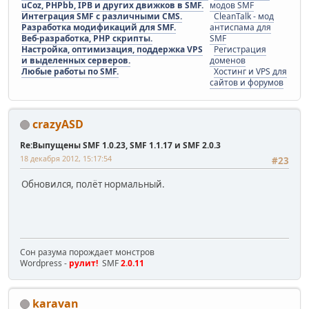
uCoz, PHPbb, IPB и других движков в SMF.
модов SMF
Интеграция SMF с различными CMS.
CleanTalk - мод
Разработка модификаций для SMF.
антиспама для
Веб-разработка, PHP скрипты.
SMF
Настройка, оптимизация, поддержка VPS
Регистрация
и выделенных серверов.
доменов
Любые работы по SMF.
Хостинг и VPS для
сайтов и форумов
crazyASD
Re:Выпущены SMF 1.0.23, SMF 1.1.17 и SMF 2.0.3
18 декабря 2012, 15:17:54
#23
Обновился, полёт нормальный.
Сон разума порождает монстров
Wordpress -
рулит!
SMF
2.0.11
karavan