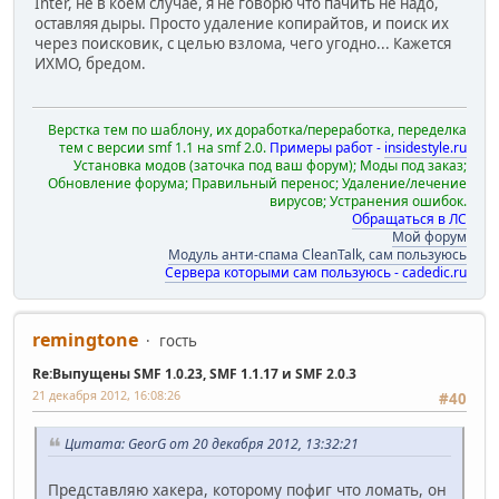
Inter, не в коем случае, я не говорю что пачить не надо,
оставляя дыры. Просто удаление копирайтов, и поиск их
через поисковик, с целью взлома, чего угодно... Кажется
ИХМО, бредом.
Верстка тем по шаблону, их доработка/переработка, переделка
тем с версии smf 1.1 на smf 2.0.
Примеры работ -
insidestyle.ru
Установка модов (заточка под ваш форум); Моды под заказ;
Обновление форума; Правильный перенос; Удаление/лечение
вирусов; Устранения ошибок.
Обращаться в ЛС
Мой форум
Модуль анти-спама CleanTalk, сам пользуюсь
Сервера которыми сам пользуюсь - cadedic.ru
remingtone
гость
Re:Выпущены SMF 1.0.23, SMF 1.1.17 и SMF 2.0.3
21 декабря 2012, 16:08:26
#40
Цитата: GeorG от 20 декабря 2012, 13:32:21
Представляю хакера, которому пофиг что ломать, он