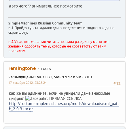
а это чего?? внимательнее посмотрите
SimpleMachines Russian Community Team
п.1
Пройду курсы гадалок для определения исходного кода по
скриншоту.
п.2
У вас нет желания читать правила раздела, у меня нет
желания одобрять темы, которые не соответствуют этим
правилам.
remingtone
гость
Re:Выпущены SMF 1.0.23, SMF 1.1.17 и SMF 2.0.3
17 декабря 2012, 23:25:24
#12
как же вы админите, если не увидели даже знакомые
цифры?
ПРЯМАЯ ССЫЛКА
http://custom.simplemachines.org/mods/downloads/smf_patc
h_2.0.3.tar.gz