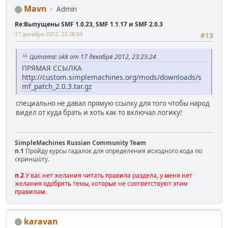
Mavn
Admin
Re:Выпущены SMF 1.0.23, SMF 1.1.17 и SMF 2.0.3
17 декабря 2012, 23:28:04
#13
Цитата: okk от 17 декабря 2012, 23:25:24
ПРЯМАЯ ССЫЛКА
http://custom.simplemachines.org/mods/downloads/s
mf_patch_2.0.3.tar.gz
специально не давал прямую ссылку для того чтобы народ
видел от куда брать и хоть как то включал логику!
SimpleMachines Russian Community Team
п.1
Пройду курсы гадалок для определения исходного кода по
скриншоту.
п.2
У вас нет желания читать правила раздела, у меня нет
желания одобрять темы, которые не соответствуют этим
правилам.
karavan