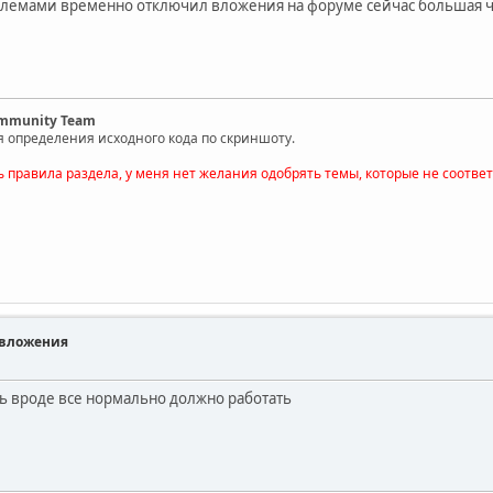
блемами временно отключил вложения на форуме сейчас большая ча
ommunity Team
я определения исходного кода по скриншоту.
ь правила раздела, у меня нет желания одобрять темы, которые не соотве
 вложения
ь вроде все нормально должно работать