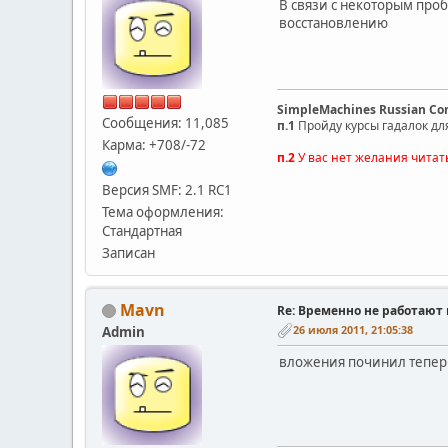
В связи с некоторым про
восстановлению
SimpleMachines Russian C
Сообщения: 11,085
п.1
Пройду курсы гадалок дл
Карма: +708/-72
п.2
У вас нет желания читат
Версия SMF: 2.1 RC1
Тема оформления:
Стандартная
Записан
Mavn
Re: Временно не работают
26 июля 2011, 21:05:38
Admin
вложения починил тепер