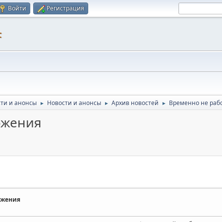
Войти
Регистрация
F
ти и анонсы
Новости и анонсы
Архив новостей
Временно не раб
►
►
►
ожения
ожения