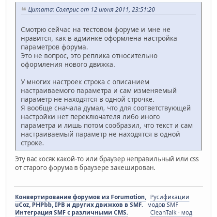
Цитата: Солярис от 12 июня 2011, 23:51:20
Смотрю сейчас на тестовом форуме и мне не
нравится, как в админке оформлена настройка
параметров форума.
Это не вопрос, это реплика относительно
оформления нового движка.
У многих настроек строка с описанием
настраиваемого параметра и сам изменяемый
параметр не находятся в одной строчке.
Я вообще сначала думал, что для соответствующей
настройки нет переключателя либо иного
параметра и лишь потом сообразил, что текст и сам
настраиваемый параметр не находятся в одной
строке.
Эту вас косяк какой-то или браузер неправильный или css
от старого форума в браузере закеширован.
Конвертирование форумов из Forumotion,
Русификации
uCoz, PHPbb, IPB и других движков в SMF.
модов SMF
Интеграция SMF с различными CMS.
CleanTalk - мод