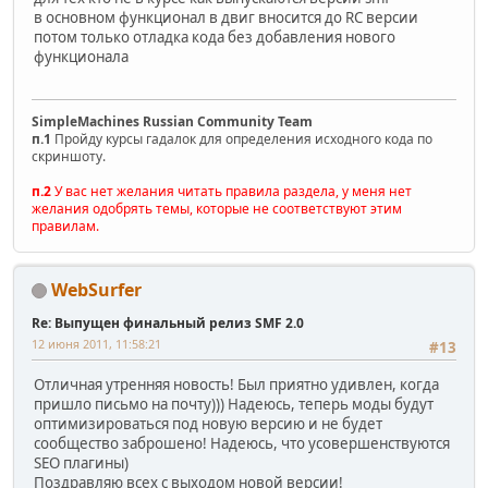
в основном функционал в двиг вносится до RC версии
потом только отладка кода без добавления нового
функционала
SimpleMachines Russian Community Team
п.1
Пройду курсы гадалок для определения исходного кода по
скриншоту.
п.2
У вас нет желания читать правила раздела, у меня нет
желания одобрять темы, которые не соответствуют этим
правилам.
WebSurfer
Re: Выпущен финальный релиз SMF 2.0
12 июня 2011, 11:58:21
#13
Отличная утренняя новость! Был приятно удивлен, когда
пришло письмо на почту))) Надеюсь, теперь моды будут
оптимизироваться под новую версию и не будет
сообщество заброшено! Надеюсь, что усовершенствуются
SEO плагины)
Поздравляю всех с выходом новой версии!