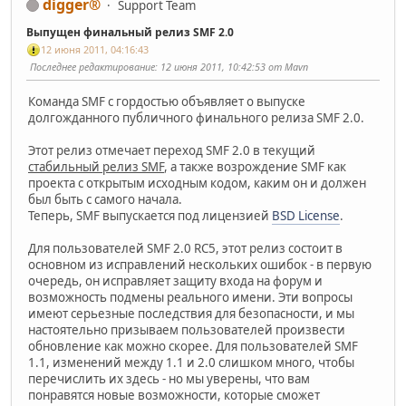
digger®
Support Team
Выпущен финальный релиз SMF 2.0
12 июня 2011, 04:16:43
Последнее редактирование
: 12 июня 2011, 10:42:53 от Mavn
Команда SMF с гордостью объявляет о выпуске
долгожданного публичного финального релиза SMF 2.0.
Этот релиз отмечает переход SMF 2.0 в текущий
стабильный релиз SMF
, а также возрождение SMF как
проекта с открытым исходным кодом, каким он и должен
был быть с самого начала.
Теперь, SMF выпускается под лицензией
BSD License
.
Для пользователей SMF 2.0 RC5, этот релиз состоит в
основном из исправлений нескольких ошибок - в первую
очередь, он исправляет защиту входа на форум и
возможность подмены реального имени. Эти вопросы
имеют серьезные последствия для безопасности, и мы
настоятельно призываем пользователей произвести
обновление как можно скорее. Для пользователей SMF
1.1, изменений между 1.1 и 2.0 слишком много, чтобы
перечислить их здесь - но мы уверены, что вам
понравятся новые возможности, которые сможет