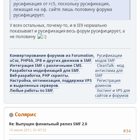
русификация от rc5, поскольку русификация,
лежащая на оф. сайте лишь половину форума
русифицирует.
У всех остальных, почему-то, и в IE9 нормально
показывает и русификация весь форум русифицирует, а
не половину
Конвертирование форумов из Forumotion,
Русификации
uCoz, PHPbb, IPB и других движков в SMF.
модов SMF
Интеграция SMF с различными CMS.
CleanTalk - мод
Разработка модификаций для SMF.
антиспама для
Веб-разработка, PHP скрипты.
SMF
Настройка, оптимизация, поддержка VPS
Регистрация
и выделенных серверов.
доменов
Любые работы по SMF.
Хостинг и VPS для
сайтов и форумов
Солярис
Re: Выпущен финальный релиз SMF 2.0
13 июня 2011, 01:47:52
#34