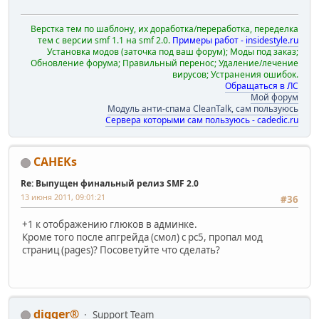
Верстка тем по шаблону, их доработка/переработка, переделка
тем с версии smf 1.1 на smf 2.0.
Примеры работ -
insidestyle.ru
Установка модов (заточка под ваш форум); Моды под заказ;
Обновление форума; Правильный перенос; Удаление/лечение
вирусов; Устранения ошибок.
Обращаться в ЛС
Мой форум
Модуль анти-спама CleanTalk, сам пользуюсь
Сервера которыми сам пользуюсь - cadedic.ru
CAHEKs
Re: Выпущен финальный релиз SMF 2.0
13 июня 2011, 09:01:21
#36
+1 к отображению глюков в админке.
Кроме того после апгрейда (смол) с рс5, пропал мод
страниц (pages)? Посоветуйте что сделать?
digger®
Support Team