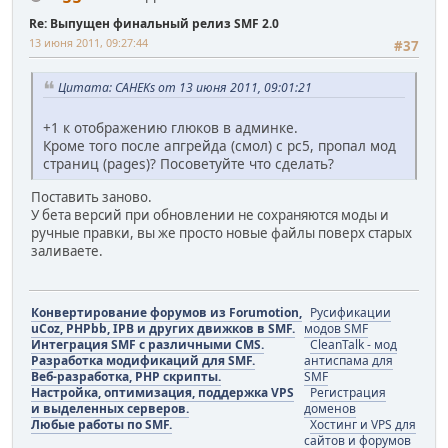
Re: Выпущен финальный релиз SMF 2.0
13 июня 2011, 09:27:44
#37
Цитата: CAHEKs от 13 июня 2011, 09:01:21
+1 к отображению глюков в админке.
Кроме того после апгрейда (смол) с рс5, пропал мод
страниц (pages)? Посоветуйте что сделать?
Поставить заново.
У бета версий при обновлении не сохраняются моды и
ручные правки, вы же просто новые файлы поверх старых
заливаете.
Конвертирование форумов из Forumotion,
Русификации
uCoz, PHPbb, IPB и других движков в SMF.
модов SMF
Интеграция SMF с различными CMS.
CleanTalk - мод
Разработка модификаций для SMF.
антиспама для
Веб-разработка, PHP скрипты.
SMF
Настройка, оптимизация, поддержка VPS
Регистрация
и выделенных серверов.
доменов
Любые работы по SMF.
Хостинг и VPS для
сайтов и форумов