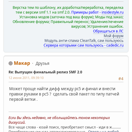
Верстка тем по шаблону, их доработка/переработка, переделка
тем с версии smf 1.1 на smf 2.0.
Примеры работ -
insidestyle.ru
Установка модов (заточка под ваш форум); Моды под заказ;
Обновление форума; Правильный перенос; Удаление/лечение
вирусов; Устранения ошибок.
Обращаться в ЛС
Мой форум
Модуль анти-спама CleanTalk, сам пользуюсь
Сервера которыми сам пользуюсь - cadedic.ru
Макар
Друзья
Re: Выпущен финальный релиз SMF 2.0
12 июня 2011, 09:39:10
#4
Может проще найти дифф между рс5 и финал и внести
правки руками в рс5 ? сделать свой пакет по типу патчей
первой ветки .
Если Вы здесь недавно, не обольщайтесь тоном некоторых
дискуссий.
Все чаще слова - юзай поиск, приобретают смысл - иди в ж..........
Приобретение смысла автоматизированно -
Ответы на любой