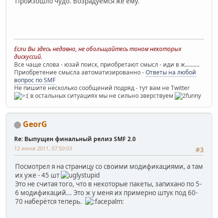
Произошло чудо. Возрадуемся же ему.
Если Вы здесь недавно, не обольщайтесь тоном некоторых
дискуссий.
Все чаще слова - юзай поиск, приобретают смысл - иди в ж..........
Приобретение смысла автоматизированно -
Ответы на любой
вопрос по SMF
Не пишите несколько сообщений подряд - тут вам не Twitter
в остальных ситуациях мы не сильно зверствуем
GeorG
Re: Выпущен финальный релиз SMF 2.0
12 июня 2011, 07:50:03
#3
Посмотрел я на страницу со своими модификациями, а там
их уже - 45 шт
Это не считая того, что в некоторые пакеты, запихано по 5-
6 модификаций... Это ж у меня их примерно штук под 60-
70 наберётся теперь.