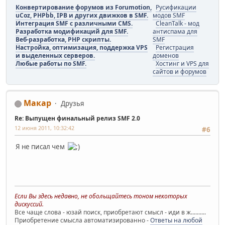
Конвертирование форумов из Forumotion,
Русификации
uCoz, PHPbb, IPB и других движков в SMF.
модов SMF
Интеграция SMF с различными CMS.
CleanTalk - мод
Разработка модификаций для SMF.
антиспама для
Веб-разработка, PHP скрипты.
SMF
Настройка, оптимизация, поддержка VPS
Регистрация
и выделенных серверов.
доменов
Любые работы по SMF.
Хостинг и VPS для
сайтов и форумов
Макар
Друзья
Re: Выпущен финальный релиз SMF 2.0
12 июня 2011, 10:32:42
#6
Я не писал чем
Если Вы здесь недавно, не обольщайтесь тоном некоторых
дискуссий.
Все чаще слова - юзай поиск, приобретают смысл - иди в ж..........
Приобретение смысла автоматизированно -
Ответы на любой