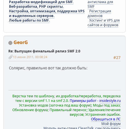
Разработка модификаций для SMF.
антиспама для
Веб-разработка, PHP скрипты.
SMF
Настройка, оптимизация, поддержка VPS
Регистрация
и выделенных серверов.
доменов
Любые работы по SMF.
Хостинг и VPS для
сайтов и форумов
GeorG
Re: Выпущен финальный релиз SMF 2.0
13 июня 2011, 00:08:24
#27
Солярис, правильно вот так должно быть:
Верстка тем по шаблону, их доработка/переработка, переделка
тем с версии smf 1.1 на smf 2.0.
Примеры работ -
insidestyle.ru
Установка модов (заточка под ваш форум); Моды под заказ;
Обновление форума; Правильный перенос; Удаление/лечение
вирусов; Устранения ошибок.
Обращаться в ЛС
Мой форум
Модуль анти-спама CleanTalk, сам пользуюсь