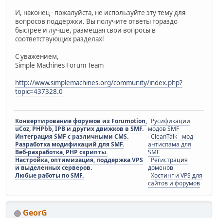
И, наконец - пожалуйста, не используйте эту тему для
вопросов поддержки. Вы получите ответы гораздо
быстрее и лучше, размещая свои вопросы в
соответствующих разделах!
С уважением,
Simple Machines Forum Team
http://www.simplemachines.org/community/index.php?
topic=437328.0
Конвертирование форумов из Forumotion,
Русификации
uCoz, PHPbb, IPB и других движков в SMF.
модов SMF
Интеграция SMF с различными CMS.
CleanTalk - мод
Разработка модификаций для SMF.
антиспама для
Веб-разработка, PHP скрипты.
SMF
Настройка, оптимизация, поддержка VPS
Регистрация
и выделенных серверов.
доменов
Любые работы по SMF.
Хостинг и VPS для
сайтов и форумов
GeorG