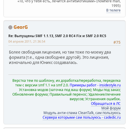
«То, что у тебя есть, лечится антибиотиками» (nowhere man,
1995)
В телеге
GeorG
Re: Выпущены SMF 1.1.13, SMF 2.0 RC4 Fix и SMF 2.0 RC5
04 апреля 2011, 21:36:54
#75
Более свободная лицензия, но там тоже по-моему два
формата (т.е., одна свободнее другой). Это лицензия,
изночально для Юникс создавалась.
Верстка тем по шаблону, их доработка/переработка, переделка
тем с версии smf 1.1 на smf 2.0.
Примеры работ -
insidestyle.ru
Установка модов (заточка под ваш форум); Моды под заказ;
Обновление форума; Правильный перенос; Удаление/лечение
вирусов; Устранения ошибок.
Обращаться в ЛС
Мой форум
Модуль анти-спама CleanTalk, сам пользуюсь
Сервера которыми сам пользуюсь - cadedic.ru