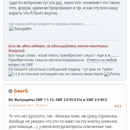
судя по вопросам тут (см.ру), мало кто понимает что такое
cms, форум, администрирование и пр. и как эту всю кашу
варить что б было вкусно.
Как народ вообще умудряется форумы создавать ...............
Если Вы здесь недавно, не обольщайтесь тоном некоторых
дискуссий.
Все чаще слова - юзай поиск, приобретают смысл - иди в ж..........
Приобретение смысла автоматизированно -
Ответы на любой
вопрос по SMF
Не пишите несколько сообщений подряд - тут вам не Twitter
в остальных ситуациях мы не сильно зверствуем
GeorG
Re: Выпущены SMF 1.1.13, SMF 2.0 RC4 Fix и SMF 2.0 RC5
24 февраля 2011, 09:24:41
#58
То что нет русского, так - Москва тоже, не сразу строилась.
Вообще не уверен что кто-то жмет на эту кнопку (именно
для помощи...), у меня всегда вопросы описанные там,