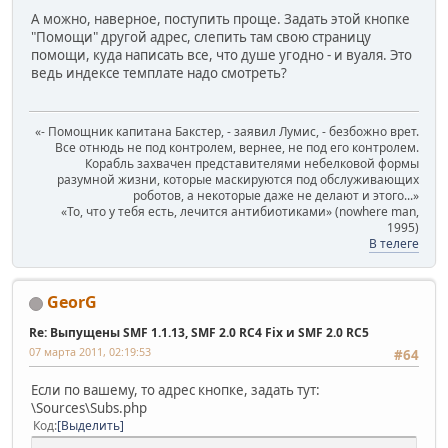
А можно, наверное, поступить проще. Задать этой кнопке
"Помощи" другой адрес, слепить там свою страницу
помощи, куда написать все, что душе угодно - и вуаля. Это
ведь индексе темплате надо смотреть?
«- Помощник капитана Бакстер, - заявил Лумис, - безбожно врет.
Все отнюдь не под контролем, вернее, не под его контролем.
Корабль захвачен представителями небелковой формы
разумной жизни, которые маскируются под обслуживающих
роботов, а некоторые даже не делают и этого...»
«То, что у тебя есть, лечится антибиотиками» (nowhere man,
1995)
В телеге
GeorG
Re: Выпущены SMF 1.1.13, SMF 2.0 RC4 Fix и SMF 2.0 RC5
07 марта 2011, 02:19:53
#64
Если по вашему, то адрес кнопке, задать тут:
\Sources\Subs.php
Код
Выделить