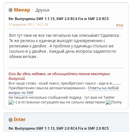
Макар
Друзья
Re: Выпущены SMF 1.1.13, SMF 2.0 RC4 Fix и SMF 2.0 RC5
19 февраля 2011, 19:21:08
#50
Вот тут таки не все так печально как описывает Одалиска .
Те же релизы к единице выходят одновременно с
релизами к двойке . А проблем у единицы столько же
сколько и у двойки . Каждый день вопросы задаются по
обеим веткам .
Если Вы здесь недавно, не обольщайтесь тоном некоторых
дискуссий.
Все чаще слова - юзай поиск, приобретают смысл - иди в ж..........
Приобретение смысла автоматизированно -
Ответы на любой
вопрос по SMF
Не пишите несколько сообщений подряд - тут вам не Twitter
в остальных ситуациях мы не сильно зверствуем
Inter
Re: Выпущены SMF 1.1.13, SMF 2.0 RC4 Fix и SMF 2.0 RC5