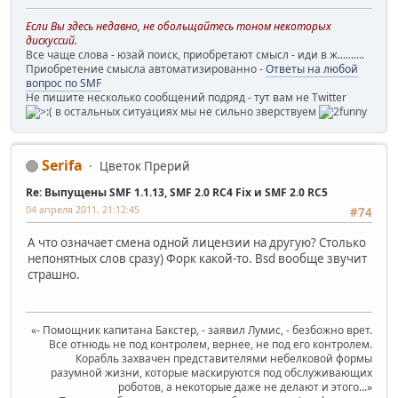
Если Вы здесь недавно, не обольщайтесь тоном некоторых
дискуссий.
Все чаще слова - юзай поиск, приобретают смысл - иди в ж..........
Приобретение смысла автоматизированно -
Ответы на любой
вопрос по SMF
Не пишите несколько сообщений подряд - тут вам не Twitter
в остальных ситуациях мы не сильно зверствуем
Serifa
Цветок Прерий
Re: Выпущены SMF 1.1.13, SMF 2.0 RC4 Fix и SMF 2.0 RC5
04 апреля 2011, 21:12:45
#74
А что означает смена одной лицензии на другую? Столько
непонятных слов сразу) Форк какой-то. Bsd вообще звучит
страшно.
«- Помощник капитана Бакстер, - заявил Лумис, - безбожно врет.
Все отнюдь не под контролем, вернее, не под его контролем.
Корабль захвачен представителями небелковой формы
разумной жизни, которые маскируются под обслуживающих
роботов, а некоторые даже не делают и этого...»