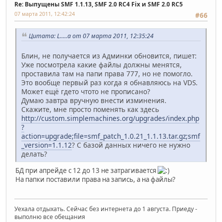
Re: Выпущены SMF 1.1.13, SMF 2.0 RC4 Fix и SMF 2.0 RC5
07 марта 2011, 12:42:24
#66
Цитата: L.....a от 07 марта 2011, 12:35:24
Блин, не получается из Админки обновится, пишет:
Уже посмотрела какие файлы должны менятся,
проставила там на папи права 777, но не помогло.
Это вообще первый раз когда я обнавляюсь на VDS.
Может ещё гдето чтото не прописано?
Думаю завтра вручную внести изминения.
Скажите, мне просто поменять как здесь
http://custom.simplemachines.org/upgrades/index.php
?
action=upgrade;file=smf_patch_1.0.21_1.1.13.tar.gz;smf
_version=1.1.12
? С базой данных ничего не нужно
делать?
БД при апрейде с 12 до 13 не затрагивается
На папки поставили права на запись, а на файлы?
Уехала отдыхать. Сейчас без интернета до 1 августа. Приеду -
выполню все обещания