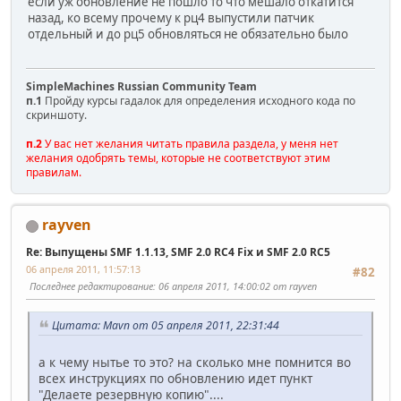
если уж обновление не пошло то что мешало откатится
назад, ко всему прочему к рц4 выпустили патчик
отдельный и до рц5 обновляться не обязательно было
SimpleMachines Russian Community Team
п.1
Пройду курсы гадалок для определения исходного кода по
скриншоту.
п.2
У вас нет желания читать правила раздела, у меня нет
желания одобрять темы, которые не соответствуют этим
правилам.
rayven
Re: Выпущены SMF 1.1.13, SMF 2.0 RC4 Fix и SMF 2.0 RC5
06 апреля 2011, 11:57:13
#82
Последнее редактирование
: 06 апреля 2011, 14:00:02 от rayven
Цитата: Mavn от 05 апреля 2011, 22:31:44
а к чему нытье то это? на сколько мне помнится во
всех инструкциях по обновлению идет пункт
"Делаете резервную копию"....