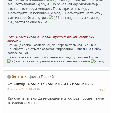
мешает улучшать форум . Но основная идеология смф -
это только форум мешает . Посмотрите на моды .
Посмотрите на популярные моды. Посмотрите на то что у
смф из коробки внутри .
21 век на дворе , а команда
смф застряла еще в 20м .
Если Вы здесь недавно, не обольщайтесь тоном некоторых
дискуссий.
Все чаще слова - юзай поиск, приобретают смысл - иди в ж..........
Приобретение смысла автоматизированно -
Ответы на любой
вопрос по SMF
Не пишите несколько сообщений подряд - тут вам не Twitter
в остальных ситуациях мы не сильно зверствуем
Serifa
Цветок Прерий
Re: Выпущены SMF 1.1.13, SMF 2.0 RC4 Fix и SMF 2.0 RC5
05 апреля 2011, 01:29:46
#78
Как сие печально. Да ниспошли им Господь просветление
в головах) Аминь.