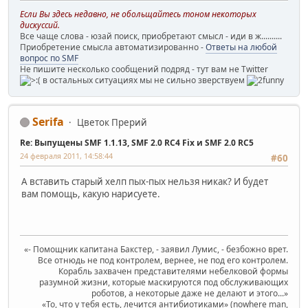
Если Вы здесь недавно, не обольщайтесь тоном некоторых
дискуссий.
Все чаще слова - юзай поиск, приобретают смысл - иди в ж..........
Приобретение смысла автоматизированно -
Ответы на любой
вопрос по SMF
Не пишите несколько сообщений подряд - тут вам не Twitter
в остальных ситуациях мы не сильно зверствуем
Serifa
Цветок Прерий
Re: Выпущены SMF 1.1.13, SMF 2.0 RC4 Fix и SMF 2.0 RC5
24 февраля 2011, 14:58:44
#60
А вставить старый хелп пых-пых нельзя никак? И будет
вам помощь, какую нарисуете.
«- Помощник капитана Бакстер, - заявил Лумис, - безбожно врет.
Все отнюдь не под контролем, вернее, не под его контролем.
Корабль захвачен представителями небелковой формы
разумной жизни, которые маскируются под обслуживающих
роботов, а некоторые даже не делают и этого...»
«То, что у тебя есть, лечится антибиотиками» (nowhere man,