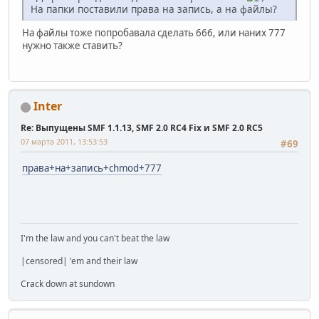
На папки поставили права на запись, а на файлы?
На файлы тоже попробавала сделать 666, или наних 777
нужно также ставить?
Inter
Re: Выпущены SMF 1.1.13, SMF 2.0 RC4 Fix и SMF 2.0 RC5
07 марта 2011, 13:53:53
#69
права+на+запись+chmod+777
I'm the law and you can't beat the law
|censored| 'em and their law
Crack down at sundown