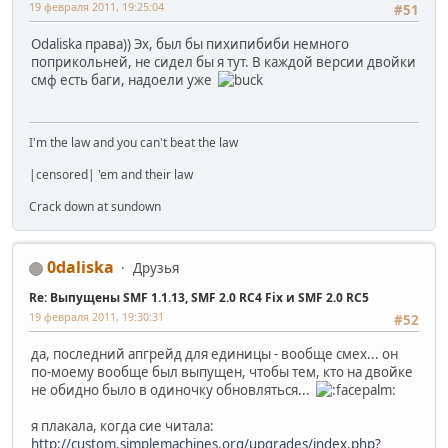
19 февраля 2011, 19:25:04
#51
Odaliska права)) Эх, был бы пихипибиби немного
поприкольней, не сидел бы я тут. В каждой версии двойки
смф есть баги, надоели уже
I'm the law and you can't beat the law
|censored| 'em and their law
Crack down at sundown
0daliska
Друзья
Re: Выпущены SMF 1.1.13, SMF 2.0 RC4 Fix и SMF 2.0 RC5
19 февраля 2011, 19:30:31
#52
да, последний апгрейд для единицы - вообще смех... он
по-моему вообще был выпущен, чтобы тем, кто на двойке
не обидно было в одиночку обновляться...
я плакала, когда сие читала:
http://custom.simplemachines.org/upgrades/index.php?