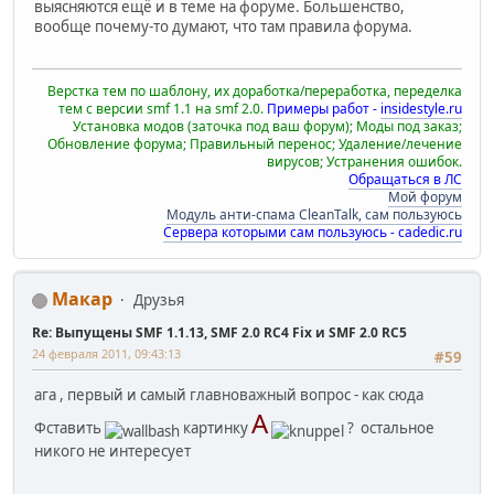
выясняются ещё и в теме на форуме. Большенство,
вообще почему-то думают, что там правила форума.
Верстка тем по шаблону, их доработка/переработка, переделка
тем с версии smf 1.1 на smf 2.0.
Примеры работ -
insidestyle.ru
Установка модов (заточка под ваш форум); Моды под заказ;
Обновление форума; Правильный перенос; Удаление/лечение
вирусов; Устранения ошибок.
Обращаться в ЛС
Мой форум
Модуль анти-спама CleanTalk, сам пользуюсь
Сервера которыми сам пользуюсь - cadedic.ru
Макар
Друзья
Re: Выпущены SMF 1.1.13, SMF 2.0 RC4 Fix и SMF 2.0 RC5
24 февраля 2011, 09:43:13
#59
ага , первый и самый главноважный вопрос - как сюда
А
Фставить
картинку
? остальное
никого не интересует