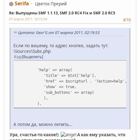
Serifa
Цветок Прерий
Re: Выпущены SMF 1.1.13, SMF 2.0 RC4 Fix и SMF 2.0 RC5
07 марта 2011, 16:15:54
#70
Цитата: Geor'G от 07 марта 2011, 02:19:53
Если по вашему, то адрес кнопке, задать тут:
\Sources\Subs.php
Код
Выделить
'help' => array(
'title' => $txt['help'],
'href' => $scripturl . '?action=help',
'show' => true,
'sub_buttons' => array(
),
),
А потом да, можно лепить...
Ура, счастье-то какое!)
А как ему указать, что