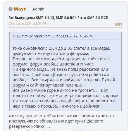
Mavn
Admin
Re: Выпущены SMF 1.1.13, SMF 2.0 RC4 Fix и SMF 2.0 RC5
05 апреля 2011, 22:31:44
#81
Цитата: rayven от 05 апреля 2011, 16:49:16
тоже обновился с 2.04 до 2.05 слетели все моды,
рухнул мост между сайтом и форумом.
Теперь независимая регистрация на сайте и на
форуме, форум вообще девственно чист.
Ни единого мода.. Не знаю прям радоватся или
плакать.. Пробывал Jfusion - чуть не угробил сайт
вообще.. Все смирился и забил на это дело. Пущай
форум и сайт живут своей жизнью.
Все равно чужое горе никого не трогает!. .. Вот
только не пойму зачем я тут регистрировался, кроме
того что кто то начал со мной спорить не понятно о
чем в темах о просьбе, - ничего не добился..
а к чему нытье то это? на сколько мне помнится во всех
инструкциях по обновлению идет пункт "Делаете
резервную копию"....