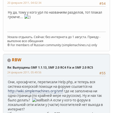
20 февраля 2011, 04:02:34
#54
Ну да, тому у кого урл по названиям разделов, тот плакал
громче...
Уехала отдыхать. Сейчас без интернета до 1 августа. Приеду -
выполню все обещания
® For members of Russian community (simplemachines.ru) only
RBW
Re: Выпущены SMF 1.1.13, SMF 2.0 RC4 Fix и SMF 2.0 RC5
24 февраля 2011, 05:49:56
#55
Они, кросафчеги, переписали Help.php, и теперь вся
система юзерской помощи на форуме ссылается на
http://wiki.simplemachines.org/smf
где не заполнена ни
одна страница (по крайней мере на русском). Ну и нах так
было делать?
А если у кого-то форум в
локальной сети и/или у (части) посетителей нет выхода в
интернет?