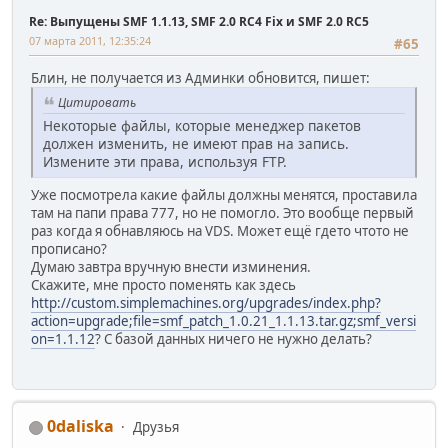
Re: Выпущены SMF 1.1.13, SMF 2.0 RC4 Fix и SMF 2.0 RC5
07 марта 2011, 12:35:24
#65
Блин, не получается из Админки обновится, пишет:
Цитировать
Некоторые файлы, которые менеджер пакетов
должен изменить, не имеют прав на запись.
Измените эти права, используя FTP.
Уже посмотрела какие файлы должны менятся, проставила
там на папи права 777, но не помогло. Это вообще первый
раз когда я обнавляюсь на VDS. Может ещё гдето чтото не
прописано?
Думаю завтра вручную внести изминения.
Скажите, мне просто поменять как здесь
http://custom.simplemachines.org/upgrades/index.php?
action=upgrade;file=smf_patch_1.0.21_1.1.13.tar.gz;smf_versi
on=1.1.12
? С базой данных ничего не нужно делать?
0daliska
Друзья