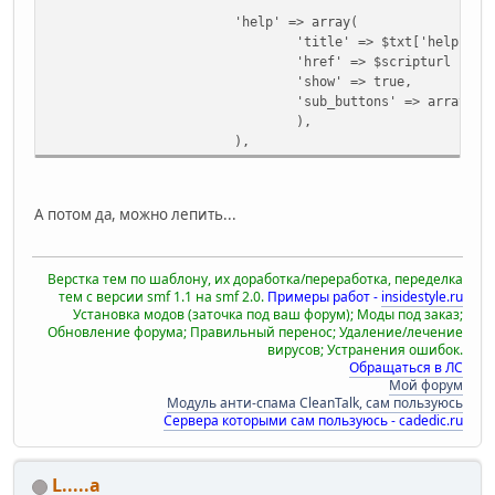
'help' => array(
'title' => $txt['help'],
'href' => $scripturl . '?
'show' => true,
'sub_buttons' => array(
),
),
А потом да, можно лепить...
Верстка тем по шаблону, их доработка/переработка, переделка
тем с версии smf 1.1 на smf 2.0.
Примеры работ -
insidestyle.ru
Установка модов (заточка под ваш форум); Моды под заказ;
Обновление форума; Правильный перенос; Удаление/лечение
вирусов; Устранения ошибок.
Обращаться в ЛС
Мой форум
Модуль анти-спама CleanTalk, сам пользуюсь
Сервера которыми сам пользуюсь - cadedic.ru
L.....a