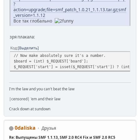
?
action=upgrade;file=smf_patch_1.0.21_1.1.13.tar.gz;smf
_version=1.1.12
Все так глобально
зря плакала:
Код
Выделить
// Now make absolutely sure it's a number.
$board = (int) $_REQUEST['board'];
$_REQUEST['start'] = isset($_REQUEST['start']) ? (int) $_
I'm the law and you can't beat the law
|censored| 'em and their law
Crack down at sundown
0daliska
Друзья
Re: Выпущены SMF 1.1.13, SMF 2.0 RC4 Fix и SMF 2.0 RC5