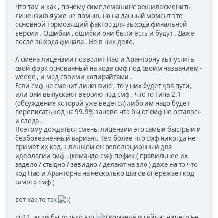
Что там и как , почему симплемашинс решила сменить
лицензию я уже не помню, но на данный момент это
основной тормозящий фактор для выхода финальной
версии . Ошибки , ошибки они были есть и будут . Даже
после выхода финала . Не в них дело.
А смена лицензии позволит Нао и Аранторну выпустить
свой форк основанный на коде смф под своим названием -
wedge , и мод своими копирайтами .
Если смф не сменит лицензию , то у них будет два пути,
или они выпускают версию под смф , что то типа 2.1
(обсуждение которой уже ведется) либо им надо будет
переписать код на 99.9% заново что бы от смф не осталось
и следа .
Поэтому дождаться смены лицензии это самый быстрый и
безболезненный вариант. Тем более что смф никогда не
примет их код. Слишком он революционный для
идеологии смф . (команде смф пофик ( правильнее их
задело / стыдно / завидно / делают на зло ) даже на то что
код Нао и Аранторна на несколько шагов опережает код
самого смф )
вот как то так
nu11, если бы только это
команде и сейчас ничего не