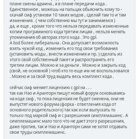
плане смены админа , а в плане передачи кода .
Единственное , можешь на пальцах обьяснить кому то -
скачай смф установи 10 таких модов , сделай там то и там
изменения . ( чем собственно мы тут и занимаемся )
да, и еще , кроме того что нельзя передавать измененные
копии программного кода третим лицам , нельзя менять
упоминания об авторах этого кода . Это gpl.
А bsd более либеральна . Она допускает возможность
взять чужой код , изменить его под свои требования
(установить моды , внести изменения и пр. ) сделать из
этого свой собственный пакет и распространять его
третим лицам. Можно и за деньги . Можно и закрыть код
(свой, не основной ) чтоб кто то еще им не воспользовался
. Можно и за свой труд выдать весь комплект кода .
сейчас смф меняет лицензию с gpl на . . .
так как Нао и Аранторн пишут новый форум основываясь
на коде смф , то пока лицензия не будет сменена, они не
выпустят нового форума (форка - ответления кода от
основного родительского) так как если выпускать то
только под маркой смф и с разрешения симплемашинс . А
симплемашинс мало того что не дает этого разрешения,
даже против, так и Нао и Аранторн сами не хотят отдавать
свои труды симплемашинс.