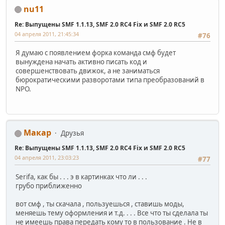
nu11
Re: Выпущены SMF 1.1.13, SMF 2.0 RC4 Fix и SMF 2.0 RC5
04 апреля 2011, 21:45:34
#76
Я думаю с появлением форка команда смф будет
вынуждена начать активно писать код и
совершенствовать движок, а не заниматься
бюрократическими разворотами типа преобразований в
NPO.
Макар
Друзья
Re: Выпущены SMF 1.1.13, SMF 2.0 RC4 Fix и SMF 2.0 RC5
04 апреля 2011, 23:03:23
#77
Serifa, как бы . . . э в картинках что ли . . .
грубо приближенно
вот смф , ты скачала , пользуешься , ставишь моды,
меняешь тему оформления и т.д. . . . Все что ты сделала ты
не имеешь права передать кому то в пользование . Не в