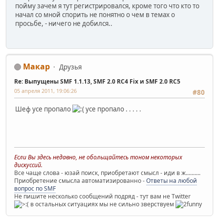
пойму зачем я тут регистрировался, кроме того что кто то
начал со мной спорить не понятно о чем в темах о
просьбе, - ничего не добился..
Макар
Друзья
Re: Выпущены SMF 1.1.13, SMF 2.0 RC4 Fix и SMF 2.0 RC5
05 апреля 2011, 19:06:26
#80
Шеф усе пропало
усе пропало . . . . .
Если Вы здесь недавно, не обольщайтесь тоном некоторых
дискуссий.
Все чаще слова - юзай поиск, приобретают смысл - иди в ж..........
Приобретение смысла автоматизированно -
Ответы на любой
вопрос по SMF
Не пишите несколько сообщений подряд - тут вам не Twitter
в остальных ситуациях мы не сильно зверствуем