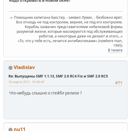
надо открывать в новом окне?
«- Помощник капитана Бакстер, - заявил Лумис, - безбожно врет.
Все отнюдь не под контролем, вернее, не под его контролем.
Корабль захвачен представителями небелковой формы
разумной жизни, которые маскируются под обслуживающих
роботов, а некоторые даже не делают и этого...»
«То, что у тебя есть, лечится антибиотиками» (nowhere man,
1995)
В телеге
Vladislav
Re: Выпущены SMF 1.1.13, SMF 2.0 RC4 Fix и SMF 2.0 RC5
16 марта 2011, 16:46:49
#71
Что-нибудь слышно о стейбл релизе ?
nu11