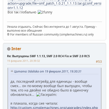
action=upgrade;file=smf_patch_1.0.21_1.1.13.tar.gz;smf_versi
on=1.1.12
Все так глобально
Уехала отдыхать. Сейчас без интернета до 1 августа. Приеду -
выполню все обещания
® For members of Russian community (simplemachines.ru) only
Inter
Re: Выпущены SMF 1.1.13, SMF 2.0 RC4 Fix и SMF 2.0 RC5
19 февраля 2011, 20:39:32
#53
Цитата: 0daliska от 19 февраля 2011, 19:30:31
да, последний апгрейд для единицы - вообще
смех... он по-моему вообще был выпущен, чтобы
тем, кто на двойке не обидно было в одиночку
обновляться...
я плакала, когда сие читала:
http://custom.simplemachines.org/upgrades/index.php