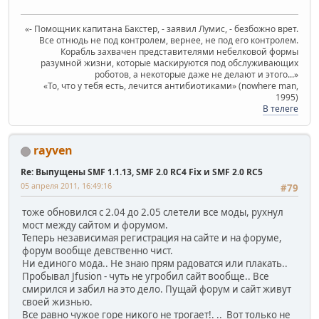
«- Помощник капитана Бакстер, - заявил Лумис, - безбожно врет.
Все отнюдь не под контролем, вернее, не под его контролем.
Корабль захвачен представителями небелковой формы
разумной жизни, которые маскируются под обслуживающих
роботов, а некоторые даже не делают и этого...»
«То, что у тебя есть, лечится антибиотиками» (nowhere man,
1995)
В телеге
rayven
Re: Выпущены SMF 1.1.13, SMF 2.0 RC4 Fix и SMF 2.0 RC5
05 апреля 2011, 16:49:16
#79
тоже обновился с 2.04 до 2.05 слетели все моды, рухнул
мост между сайтом и форумом.
Теперь независимая регистрация на сайте и на форуме,
форум вообще девственно чист.
Ни единого мода.. Не знаю прям радоватся или плакать..
Пробывал Jfusion - чуть не угробил сайт вообще.. Все
смирился и забил на это дело. Пущай форум и сайт живут
своей жизнью.
Все равно чужое горе никого не трогает!. .. Вот только не