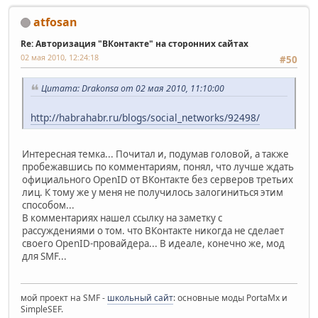
atfosan
Re: Авторизация "ВКонтакте" на сторонних сайтах
02 мая 2010, 12:24:18
#50
Цитата: Drakonsa от 02 мая 2010, 11:10:00
http://habrahabr.ru/blogs/social_networks/92498/
Интересная темка... Почитал и, подумав головой, а также
пробежавшись по комментариям, понял, что лучше ждать
официального OpenID от ВКонтакте без серверов третьих
лиц. К тому же у меня не получилось залогиниться этим
способом...
В комментариях нашел ссылку на заметку с
рассуждениями о том. что ВКонтакте никогда не сделает
своего OpenID-провайдера... В идеале, конечно же, мод
для SMF...
мой проект на SMF -
школьный сайт
: основные моды PortaMx и
SimpleSEF.