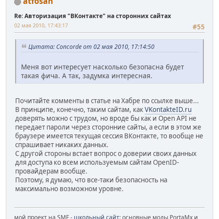
atfosan
Re: Авторизация "ВКонтакте" на сторонних сайтах
02 мая 2010, 17:43:17
#55
Цитата: Concorde от 02 мая 2010, 17:14:50
Меня вот интересует насколько безопасна будет
такая фича. А так, задумка интересная.
Почитайте комменты в статье на Хабре по ссылке выше...
В принципе, конечно, таким сайтам, как
VKontakteID.ru
доверять можно с трудом, но вроде бы как и Open API не
передает пароли через сторонние сайты, а если в этом же
браузере имеется текущая сессия ВКонтакте, то вообще не
спрашивает никаких данных.
С другой стороны встает вопрос о доверии своих данных
для доступа ко всем используемым сайтам OpenID-
провайдерам вообще.
Поэтому, я думаю, что все-таки безопасность на
максимально возможном уровне.
мой проект на SMF -
школьный сайт
: основные моды PortaMx и