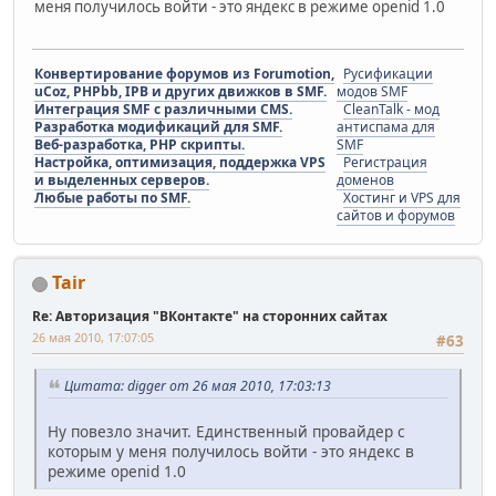
меня получилось войти - это яндекс в режиме openid 1.0
Конвертирование форумов из Forumotion,
Русификации
uCoz, PHPbb, IPB и других движков в SMF.
модов SMF
Интеграция SMF с различными CMS.
CleanTalk - мод
Разработка модификаций для SMF.
антиспама для
Веб-разработка, PHP скрипты.
SMF
Настройка, оптимизация, поддержка VPS
Регистрация
и выделенных серверов.
доменов
Любые работы по SMF.
Хостинг и VPS для
сайтов и форумов
Tair
Re: Авторизация "ВКонтакте" на сторонних сайтах
26 мая 2010, 17:07:05
#63
Цитата: digger от 26 мая 2010, 17:03:13
Ну повезло значит. Единственный провайдер с
которым у меня получилось войти - это яндекс в
режиме openid 1.0