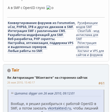
А в SMF с OpenID глухо
Конвертирование форумов из Forumotion,
Русификации
uCoz, PHPbb, IPB и других движков в SMF.
модов SMF
Интеграция SMF с различными CMS.
CleanTalk - мод
Разработка модификаций для SMF.
антиспама для
Веб-разработка, PHP скрипты.
SMF
Настройка, оптимизация, поддержка VPS
Регистрация
и выделенных серверов.
доменов
Любые работы по SMF.
Хостинг и VPS для
сайтов и форумов
Tair
Re: Авторизация "ВКонтакте" на сторонних сайтах
26 мая 2010, 15:40:17
#61
Цитата: digger от 26 мая 2010, 09:12:01
Вообще, я решил разобраться с работой OpenID в
SMF, а потом заюзать
vkontakteid.ru
, чтобы лишний