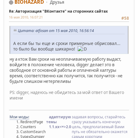
BIOHAZARD
Друзья
Re: Авторизация "ВКонтакте" на сторонних сайтах
16 мая 2010, 16:07:21
#58
Цитата: atfosan от 15 мая 2010, 16:56:14
А если бы ты еще и сроки примерные обрисовал...
то было бы вообще шикарно!
ну а ктож Вам сроки на неоплачиваемую работу выдаст,
войдите в положение человека, digger делает это в
свободное от основной работы и оплаченой халтуры
время, соответственно как получится, так получится - не
будьте слишком нетерпеливы
PS: digger, надеюсь не обидитесь за мой ответ от Вашего
имени
Мои моды:
адаптирую
задавая вопросы, старайтесь
RedirectPage
темы
сразу указывать конечную
Counters
1.1.хx<=>2.0
цель, предполагаемый Вами
CustomSearch
путь не обязательно окажется
SypexDumper
самым коротким