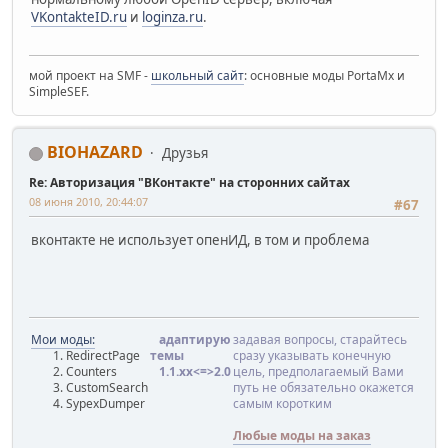
VKontakteID.ru
и
loginza.ru
.
мой проект на SMF -
школьный сайт
: основные моды PortaMx и
SimpleSEF.
BIOHAZARD
Друзья
Re: Авторизация "ВКонтакте" на сторонних сайтах
08 июня 2010, 20:44:07
#67
вконтакте не использует опенИД, в том и проблема
Мои моды:
адаптирую
задавая вопросы, старайтесь
RedirectPage
темы
сразу указывать конечную
Counters
1.1.хx<=>2.0
цель, предполагаемый Вами
CustomSearch
путь не обязательно окажется
SypexDumper
самым коротким
Любые моды на заказ