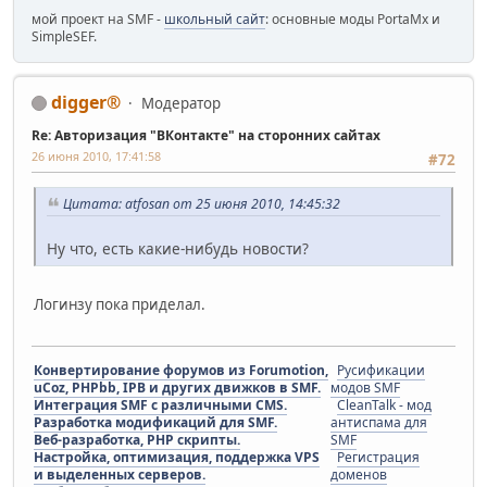
мой проект на SMF -
школьный сайт
: основные моды PortaMx и
SimpleSEF.
digger®
Модератор
Re: Авторизация "ВКонтакте" на сторонних сайтах
26 июня 2010, 17:41:58
#72
Цитата: atfosan от 25 июня 2010, 14:45:32
Ну что, есть какие-нибудь новости?
Логинзу пока приделал.
Конвертирование форумов из Forumotion,
Русификации
uCoz, PHPbb, IPB и других движков в SMF.
модов SMF
Интеграция SMF с различными CMS.
CleanTalk - мод
Разработка модификаций для SMF.
антиспама для
Веб-разработка, PHP скрипты.
SMF
Настройка, оптимизация, поддержка VPS
Регистрация
и выделенных серверов.
доменов