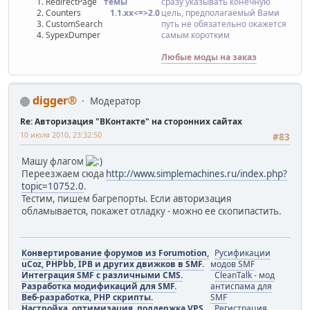
RedirectPage
темы
сразу указывать конечную
Counters
1.1.хx<=>2.0
цель, предполагаемый Вами
CustomSearch
путь не обязательно окажется
SypexDumper
самым коротким
Любые моды на заказ
digger®
Модератор
Re: Авторизация "ВКонтакте" на сторонних сайтах
10 июля 2010, 23:32:50
#83
Машу флагом
Переезжаем сюда
http://www.simplemachines.ru/index.php?
topic=10752.0
.
Тестим, пишем багрепорты. Если авторизация
обламывается, покажет отладку - можно ее скопипастить.
Конвертирование форумов из Forumotion,
Русификации
uCoz, PHPbb, IPB и других движков в SMF.
модов SMF
Интеграция SMF с различными CMS.
CleanTalk - мод
Разработка модификаций для SMF.
антиспама для
Веб-разработка, PHP скрипты.
SMF
Настройка, оптимизация, поддержка VPS
Регистрация