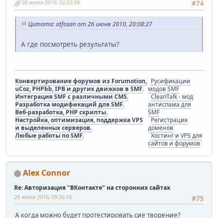
28 июня 2010, 02:23:38
#74
Цитата: atfosan от 26 июня 2010, 20:08:27
А где посмотреть результаты?
Конвертирование форумов из Forumotion,
Русификации
uCoz, PHPbb, IPB и других движков в SMF.
модов SMF
Интеграция SMF с различными CMS.
CleanTalk - мод
Разработка модификаций для SMF.
антиспама для
Веб-разработка, PHP скрипты.
SMF
Настройка, оптимизация, поддержка VPS
Регистрация
и выделенных серверов.
доменов
Любые работы по SMF.
Хостинг и VPS для
сайтов и форумов
Alex Connor
Re: Авторизация "ВКонтакте" на сторонних сайтах
28 июня 2010, 09:36:16
#75
А когда можно будет протестировать сие творение?