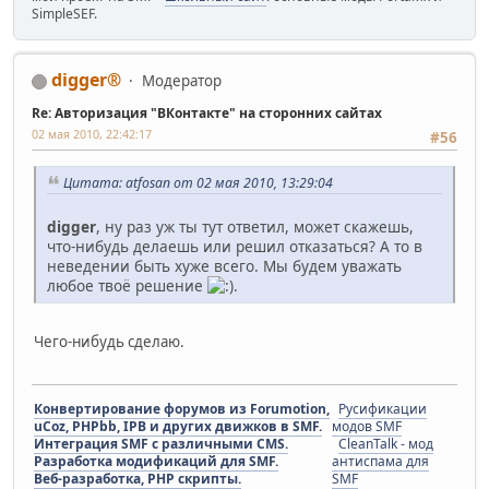
SimpleSEF.
digger®
Модератор
Re: Авторизация "ВКонтакте" на сторонних сайтах
02 мая 2010, 22:42:17
#56
Цитата: atfosan от 02 мая 2010, 13:29:04
digger
, ну раз уж ты тут ответил, может скажешь,
что-нибудь делаешь или решил отказаться? А то в
неведении быть хуже всего. Мы будем уважать
любое твоё решение
.
Чего-нибудь сделаю.
Конвертирование форумов из Forumotion,
Русификации
uCoz, PHPbb, IPB и других движков в SMF.
модов SMF
Интеграция SMF с различными CMS.
CleanTalk - мод
Разработка модификаций для SMF.
антиспама для
Веб-разработка, PHP скрипты.
SMF