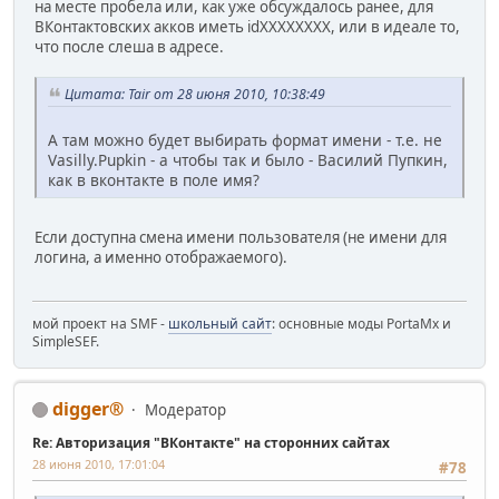
на месте пробела или, как уже обсуждалось ранее, для
ВКонтактовских акков иметь idXXXXXXXX, или в идеале то,
что после слеша в адресе.
Цитата: Tair от 28 июня 2010, 10:38:49
А там можно будет выбирать формат имени - т.е. не
Vasilly.Pupkin - а чтобы так и было - Василий Пупкин,
как в вконтакте в поле имя?
Если доступна смена имени пользователя (не имени для
логина, а именно отображаемого).
мой проект на SMF -
школьный сайт
: основные моды PortaMx и
SimpleSEF.
digger®
Модератор
Re: Авторизация "ВКонтакте" на сторонних сайтах
28 июня 2010, 17:01:04
#78