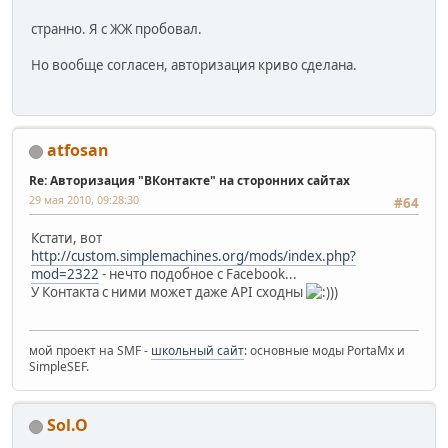
странно. Я с ЖЖ пробовал.
Но вообще согласен, авторизация криво сделана.
atfosan
Re: Авторизация "ВКонтакте" на сторонних сайтах
29 мая 2010, 09:28:30
#64
Кстати, вот
http://custom.simplemachines.org/mods/index.php?
mod=2322
- нечто подобное с Facebook...
У Контакта с ними может даже API сходны
))
мой проект на SMF -
школьный сайт
: основные моды PortaMx и
SimpleSEF.
Sol.O