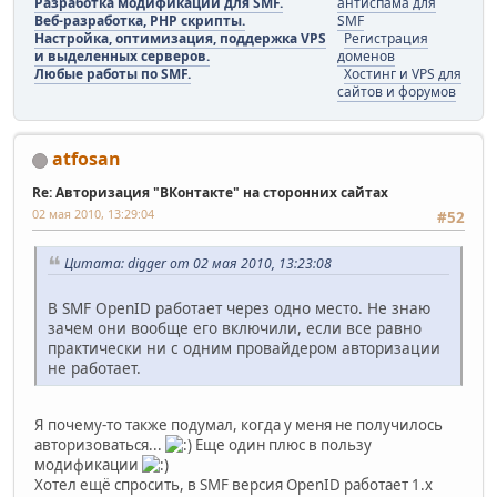
Разработка модификаций для SMF.
антиспама для
Веб-разработка, PHP скрипты.
SMF
Настройка, оптимизация, поддержка VPS
Регистрация
и выделенных серверов.
доменов
Любые работы по SMF.
Хостинг и VPS для
сайтов и форумов
atfosan
Re: Авторизация "ВКонтакте" на сторонних сайтах
02 мая 2010, 13:29:04
#52
Цитата: digger от 02 мая 2010, 13:23:08
В SMF OpenID работает через одно место. Не знаю
зачем они вообще его включили, если все равно
практически ни с одним провайдером авторизации
не работает.
Я почему-то также подумал, когда у меня не получилось
авторизоваться...
Еще один плюс в пользу
модификации
Хотел ещё спросить, в SMF версия OpenID работает 1.х