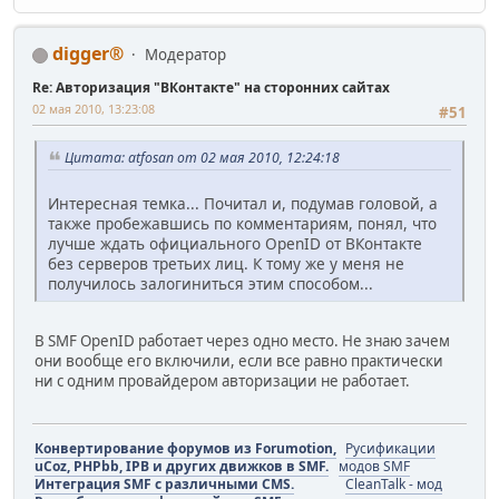
digger®
Модератор
Re: Авторизация "ВКонтакте" на сторонних сайтах
02 мая 2010, 13:23:08
#51
Цитата: atfosan от 02 мая 2010, 12:24:18
Интересная темка... Почитал и, подумав головой, а
также пробежавшись по комментариям, понял, что
лучше ждать официального OpenID от ВКонтакте
без серверов третьих лиц. К тому же у меня не
получилось залогиниться этим способом...
В SMF OpenID работает через одно место. Не знаю зачем
они вообще его включили, если все равно практически
ни с одним провайдером авторизации не работает.
Конвертирование форумов из Forumotion,
Русификации
uCoz, PHPbb, IPB и других движков в SMF.
модов SMF
Интеграция SMF с различными CMS.
CleanTalk - мод