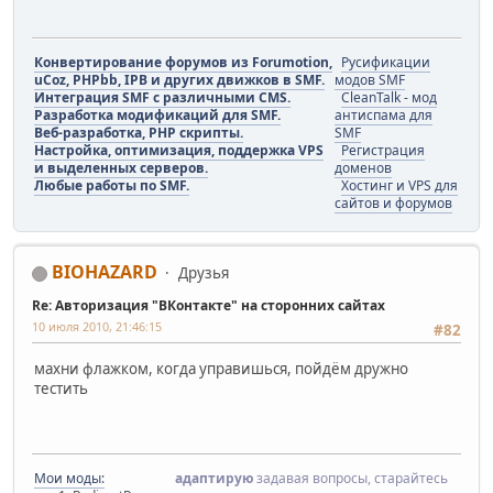
Конвертирование форумов из Forumotion,
Русификации
uCoz, PHPbb, IPB и других движков в SMF.
модов SMF
Интеграция SMF с различными CMS.
CleanTalk - мод
Разработка модификаций для SMF.
антиспама для
Веб-разработка, PHP скрипты.
SMF
Настройка, оптимизация, поддержка VPS
Регистрация
и выделенных серверов.
доменов
Любые работы по SMF.
Хостинг и VPS для
сайтов и форумов
BIOHAZARD
Друзья
Re: Авторизация "ВКонтакте" на сторонних сайтах
10 июля 2010, 21:46:15
#82
махни флажком, когда управишься, пойдём дружно
тестить
Мои моды:
адаптирую
задавая вопросы, старайтесь