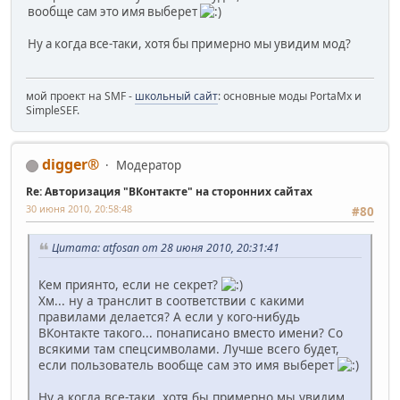
вообще сам это имя выберет
Ну а когда все-таки, хотя бы примерно мы увидим мод?
мой проект на SMF -
школьный сайт
: основные моды PortaMx и
SimpleSEF.
digger®
Модератор
Re: Авторизация "ВКонтакте" на сторонних сайтах
30 июня 2010, 20:58:48
#80
Цитата: atfosan от 28 июня 2010, 20:31:41
Кем приянто, если не секрет?
Хм... ну а транслит в соответствии с какими
правилами делается? А если у кого-нибудь
ВКонтакте такого... понаписано вместо имени? Со
всякими там спецсимволами. Лучше всего будет,
если пользователь вообще сам это имя выберет
Ну а когда все-таки, хотя бы примерно мы увидим