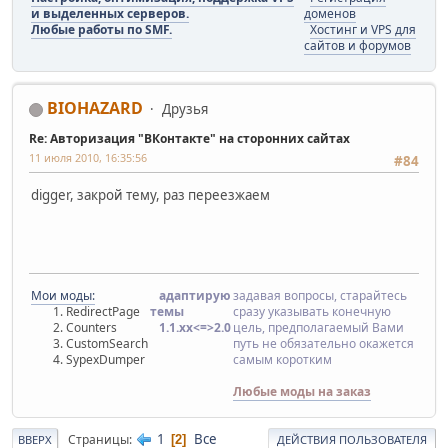
и выделенных серверов.
доменов
Любые работы по SMF.
Хостинг и VPS для
сайтов и форумов
BIOHAZARD
Друзья
Re: Авторизация "ВКонтакте" на сторонних сайтах
11 июля 2010, 16:35:56
#84
digger, закрой тему, раз переезжаем
Мои моды:
адаптирую
задавая вопросы, старайтесь
RedirectPage
темы
сразу указывать конечную
Counters
1.1.хx<=>2.0
цель, предполагаемый Вами
CustomSearch
путь не обязательно окажется
SypexDumper
самым коротким
Любые моды на заказ
1
Все
Страницы
2
ВВЕРХ
ДЕЙСТВИЯ ПОЛЬЗОВАТЕЛЯ