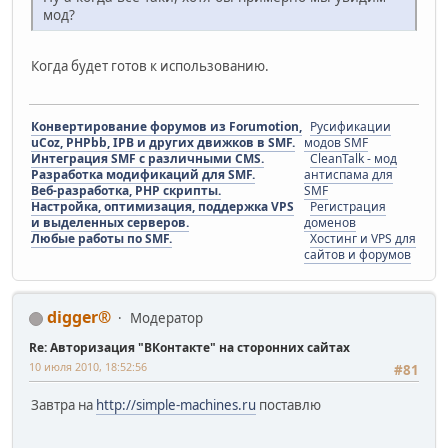
мод?
Когда будет готов к использованию.
Конвертирование форумов из Forumotion,
Русификации
uCoz, PHPbb, IPB и других движков в SMF.
модов SMF
Интеграция SMF с различными CMS.
CleanTalk - мод
Разработка модификаций для SMF.
антиспама для
Веб-разработка, PHP скрипты.
SMF
Настройка, оптимизация, поддержка VPS
Регистрация
и выделенных серверов.
доменов
Любые работы по SMF.
Хостинг и VPS для
сайтов и форумов
digger®
Модератор
Re: Авторизация "ВКонтакте" на сторонних сайтах
10 июля 2010, 18:52:56
#81
Завтра на
http://simple-machines.ru
поставлю