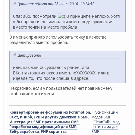
Цитата: atfosan от 28 июня 2010, 11:14:52
Спасибо. посмотрели
В принципе неплохо, хотя
я бы предпочел символ нижнего подчеркивания
вместо точки на месте пробела
В именах принято использовать точку в качестве
разделителя вместо пробела.
Цитировать
или, как уже обсуждалось ранее, для
ВКонтактовских акков иметь idXXXXXXXX, или в
идеале то, что после слеша в адресе.
Некрасиво, если у пользователей нет прав на смену
отображаемого имени.
Конвертирование форумов из Forumotion,
Русификации
uCoz, PHPbb, IPB и других движков в SMF.
модов SMF
Интеграция SMF с различными CMS.
CleanTalk - мод
Разработка модификаций для SMF.
антиспама для
Веб-разработка, PHP скрипты.
SMF