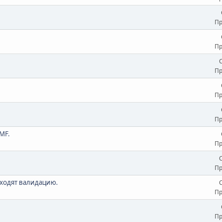
Пр
Пр
Пр
Пр
Пр
MF.
Пр
Пр
ходят валидацию.
Пр
Пр