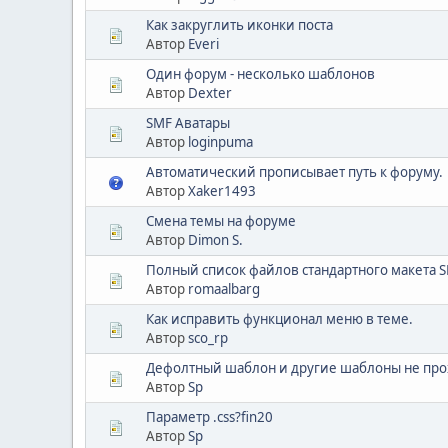
Как закруглить иконки поста
Автор
Everi
Один форум - несколько шаблонов
Автор
Dexter
SMF Аватары
Автор
loginpuma
Автоматический прописывает путь к форуму.
Автор
Xaker1493
Смена темы на форуме
Автор
Dimon S.
Полный список файлов стандартного макета S
Автор
romaalbarg
Как исправить функционал меню в теме.
Автор
sco_rp
Дефолтный шаблон и другие шаблоны не про
Автор
Sp
Параметр .css?fin20
Автор
Sp