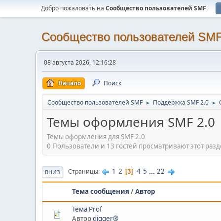
Добро пожаловать на
Cообщество пользователей SMF
.
Cообщество пользователей SM
08 августа 2026, 12:16:28
Начало
Поиск
Cообщество пользователей SMF
Поддержка SMF 2.0
►
►
Темы оформления SMF 2.0
Темы оформления для SMF 2.0
0 Пользователи и 13 гостей просматривают этот разд
1
2
4
5
...
22
Страницы
3
ВНИЗ
Тема сообщения
/
Автор
Тема Prof
Автор
digger®