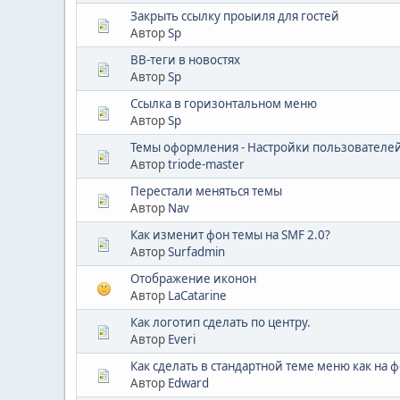
Закрыть ссылку проыиля для гостей
Автор
Sp
BB-теги в новостях
Автор
Sp
Ссылка в горизонтальном меню
Автор
Sp
Темы оформления - Настройки пользователе
Автор
triode-master
Перестали меняться темы
Автор
Nav
Как изменит фон темы на SMF 2.0?
Автор
Surfadmin
Отображение иконон
Автор
LaCatarine
Как логотип сделать по центру.
Автор
Everi
Как сделать в стандартной теме меню как на ф
Автор
Edward