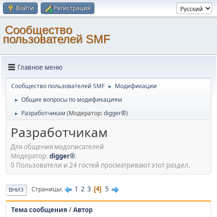
Войти
Регистрация
Cообщество
пользователей SMF
Главное меню
Cообщество пользователей SMF
Модификации
►
Общие вопросы по модификациям
►
Разработчикам
(Модератор:
digger®
)
►
Разработчикам
Для общения модописателей
Модератор:
digger®
.
0 Пользователи и 24 гостей просматривают этот раздел.
1
2
3
5
Страницы
4
ВНИЗ
Тема сообщения
/
Автор