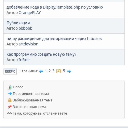
добавление кода в Display.Template.php по условию
Автор
OrangePLAY
Публикации
Автор
bbbbbb
пишу расширение для авторизации через htaccess
Автор
artdevision
Как программно создать новую тему?
Автор
InSide
1
2
3
5
Страницы
4
ВВЕРХ
Опрос
Перемещенная тема
Заблокированная тема
Закрепленная тема
Тема, которую вы отслеживаете