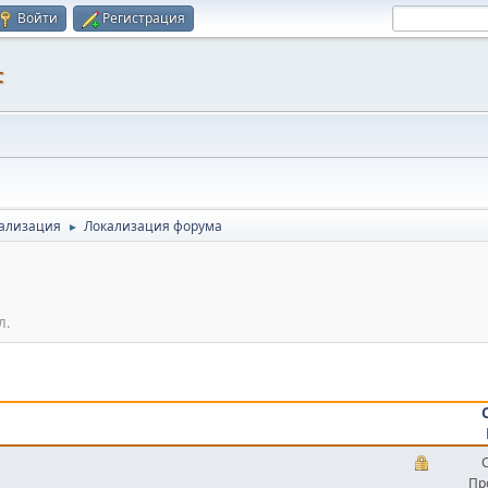
Войти
Регистрация
F
кализация
Локализация форума
►
л.
Пр