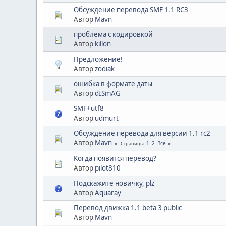
Обсуждение перевода SMF 1.1 RC3
Автор
Mavn
проблема с кодировкой
Автор
killon
Предложение!
Автор
zodiak
ошибка в формате даты
Автор
dISmAG
SMF+utf8
Автор
udmurt
Обсуждение перевода для версии 1.1 rc2
Автор
Mavn
1
2
Все
Страницы
Когда появится перевод?
Автор
pilot810
Подскажите новичку, plz
Автор
Aquaray
Перевод движка 1.1 beta 3 public
Автор
Mavn