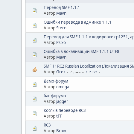
Перевод SMF 1.1.1
Автор
Mavn
Ошибки перевода в админке 1.1.1
Автор
Stern
Перевод для SMF 1.1.1 в кодировке cp1251, 
Автор
Psixo
Ошибка в локализации SMF 1.1.1 UTF8
Автор
Mavn
SMF 11RC2 Russian Localization (Локализация S
Автор
Grek
1
2
Все
Страницы
Демо-форум
Автор
omega
баг форума
Автор
jagger
Косяк в переводе RC3
Автор
tFF
RC3
Автор
Brain