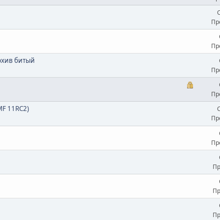
Пр
Пр
архив битый
Пр
Пр
MF 11RC2)
Пр
Пр
Пр
Пр
Пр