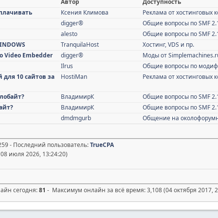
Автор
Доступность
реплачивать
Ксения Климова
Реклама от хостинговых 
digger®
Общие вопросы по SMF 2.
alesto
Общие вопросы по SMF 2.
 WINDOWS
TranquilaHost
Хостинг, VDS и пр.
dio Video Embedder
digger®
Моды от Simplemachines.r
Ilrus
Общие вопросы по моди
 для 10 сайтов за
HostiMan
Реклама от хостинговых 
илобайт?
ВладимирК
Общие вопросы по SMF 2.
байт?
ВладимирК
Общие вопросы по SMF 2.
dmdmgurb
Общение на околофорум
,259 - Последний пользователь:
TrueCPA
(08 июля 2026, 13:24:20)
лайн сегодня:
81
- Максимум онлайн за всё время: 3,108 (04 октября 2017, 2