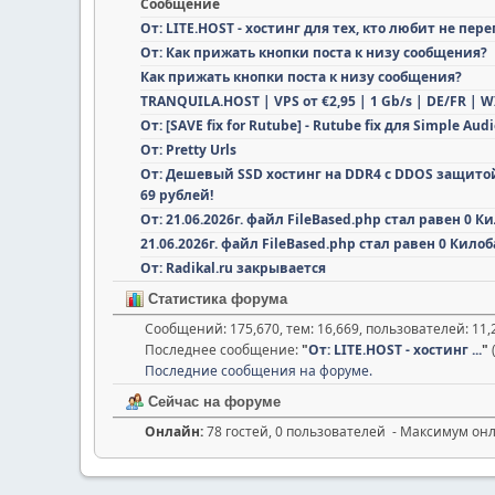
Сообщение
От: LITE.HOST - хостинг для тех, кто любит не пе
От: Как прижать кнопки поста к низу сообщения?
Как прижать кнопки поста к низу сообщения?
TRANQUILA.HOST | VPS от €2,95 | 1 Gb/s | DE/FR |
От: [SAVE fix for Rutube] - Rutube fix для Simple Au
От: Pretty Urls
От: Дешевый SSD хостинг на DDR4 с DDOS защитой
69 рублей!
От: 21.06.2026г. файл FileBased.php стал равен 0 К
21.06.2026г. файл FileBased.php стал равен 0 Кило
От: Radikal.ru закрывается
Статистика форума
Сообщений: 175,670, тем: 16,669, пользователей: 11
Последнее сообщение:
"
От: LITE.HOST - хостинг ...
"
Последние сообщения на форуме.
Сейчас на форуме
Онлайн:
78 гостей, 0 пользователей - Максимум он